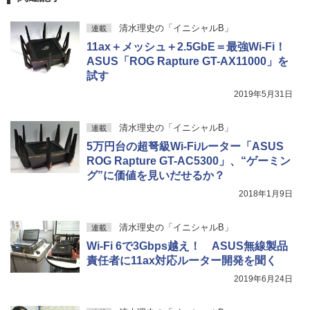
清水理史の「イニシャルB」
連載
11ax＋メッシュ＋2.5GbE＝最強Wi-Fi！
ASUS「ROG Rapture GT-AX11000」を
試す
2019年5月31日
清水理史の「イニシャルB」
連載
5万円台の超弩級Wi-Fiルーター「ASUS
ROG Rapture GT-AC5300」、“ゲーミン
グ”に価値を見いだせるか？
2018年1月9日
清水理史の「イニシャルB」
連載
Wi-Fi 6で3Gbps越え！ ASUS無線製品
責任者に11ax対応ルーター開発を聞く
2019年6月24日