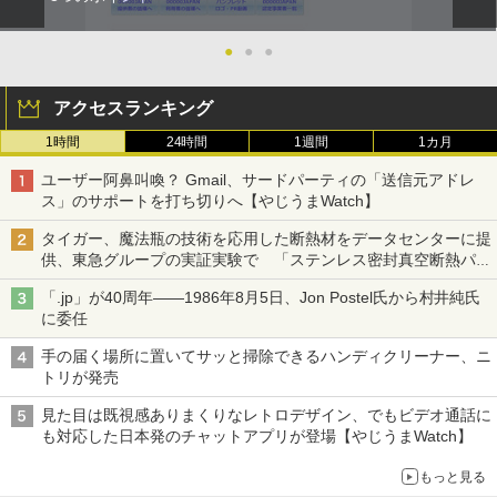
●
●
●
アクセスランキング
1時間
24時間
1週間
1カ月
ユーザー阿鼻叫喚？ Gmail、サードパーティの「送信元アドレ
ス」のサポートを打ち切りへ【やじうまWatch】
タイガー、魔法瓶の技術を応用した断熱材をデータセンターに提
供、東急グループの実証実験で 「ステンレス密封真空断熱パネ
ル TIVIP」
「.jp」が40周年――1986年8月5日、Jon Postel氏から村井純氏
に委任
手の届く場所に置いてサッと掃除できるハンディクリーナー、ニ
トリが発売
見た目は既視感ありまくりなレトロデザイン、でもビデオ通話に
も対応した日本発のチャットアプリが登場【やじうまWatch】
もっと見る