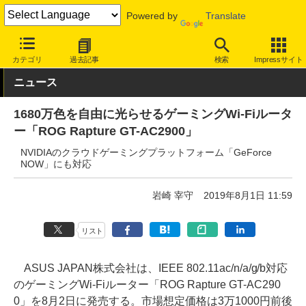
Powered by
Translate
INTERNET Watch
ハードウェア
LAN機器
無線LAN
カテゴリ
過去記事
検索
Impressサイト
ニュース
1680万色を自由に光らせるゲーミングWi-Fiルータ
ー「ROG Rapture GT-AC2900」
NVIDIAのクラウドゲーミングプラットフォーム「GeForce
NOW」にも対応
岩崎 宰守
2019年8月1日 11:59
リスト
ASUS JAPAN株式会社は、IEEE 802.11ac/n/a/g/b対応
のゲーミングWi-Fiルーター「ROG Rapture GT-AC290
0」を8月2日に発売する。市場想定価格は3万1000円前後