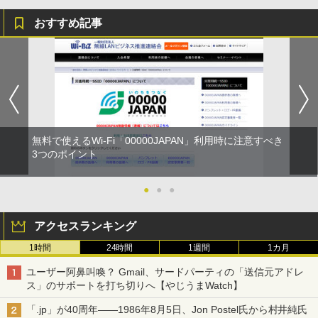
おすすめ記事
無料で使えるWi-Fi「00000JAPAN」利用時に注意すべき
3つのポイント
●
●
●
アクセスランキング
1時間
24時間
1週間
1カ月
ユーザー阿鼻叫喚？ Gmail、サードパーティの「送信元アドレ
ス」のサポートを打ち切りへ【やじうまWatch】
「.jp」が40周年――1986年8月5日、Jon Postel氏から村井純氏