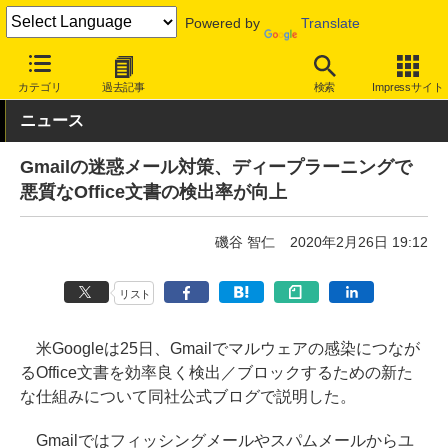
Powered by
Translate
INTERNET Watch
トピック
セキュリティ
その他
カテゴリ
過去記事
検索
Impressサイト
ニュース
Gmailの迷惑メール対策、ディープラーニングで
悪質なOffice文書の検出率が向上
磯谷 智仁
2020年2月26日 19:12
リスト
米Googleは25日、Gmailでマルウェアの感染につなが
るOffice文書を効率良く検出／ブロックするための新た
な仕組みについて同社公式ブログで説明した。
Gmailではフィッシングメールやスパムメールからユ