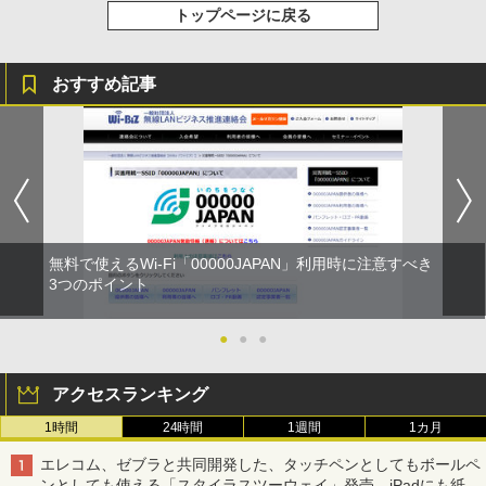
トップページに戻る
おすすめ記事
無料で使えるWi-Fi「00000JAPAN」利用時に注意すべき
3つのポイント
●
●
●
アクセスランキング
1時間
24時間
1週間
1カ月
エレコム、ゼブラと共同開発した、タッチペンとしてもボールペ
ンとしても使える「スタイラスツーウェイ」発売 iPadにも紙に