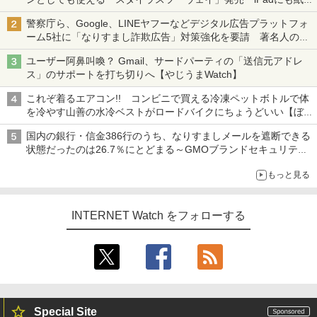
も、持ち替えずに書き込める
警察庁ら、Google、LINEヤフーなどデジタル広告プラットフォ
ーム5社に「なりすまし詐欺広告」対策強化を要請 著名人の写
真や映像を使った投資詐欺などへの対策として
ユーザー阿鼻叫喚？ Gmail、サードパーティの「送信元アドレ
ス」のサポートを打ち切りへ【やじうまWatch】
これぞ着るエアコン!! コンビニで買える冷凍ペットボトルで体
を冷やす山善の水冷ベストがロードバイクにちょうどいい【ぼっ
ち・ざ・ろーど！その14】【空いた時間でなにしてる？】
国内の銀行・信金386行のうち、なりすましメールを遮断できる
状態だったのは26.7％にとどまる～GMOブランドセキュリティ
調査
もっと見る
INTERNET Watch をフォローする
Special Site