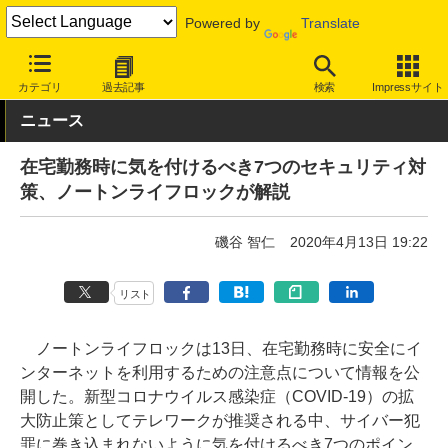
Powered by
Translate
INTERNET Watch
トピック
セキュリティ
その他
カテゴリ
過去記事
検索
Impressサイト
ニュース
在宅勤務時に気を付けるべき7つのセキュリティ対
策、ノートンライフロックが解説
磯谷 智仁
2020年4月13日 19:22
リスト
ノートンライフロックは13日、在宅勤務時に安全にイ
ンターネットを利用するための注意点について情報を公
開した。新型コロナウイルス感染症（COVID-19）の拡
大防止策としてテレワークが推奨される中、サイバー犯
罪に巻き込まれないように気を付けるべき7つのポイン