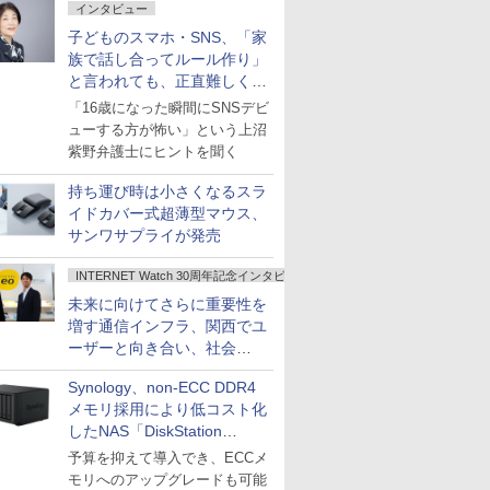
インタビュー
子どものスマホ・SNS、「家
族で話し合ってルール作り」
と言われても、正直難しくな
いですか？
「16歳になった瞬間にSNSデビ
ューする方が怖い」という上沼
紫野弁護士にヒントを聞く
持ち運び時は小さくなるスラ
イドカバー式超薄型マウス、
サンワサプライが発売
INTERNET Watch 30周年記念インタビュー
未来に向けてさらに重要性を
増す通信インフラ、関西でユ
ーザーと向き合い、社会
の“あたらしい”を起動し続け
Synology、non-ECC DDR4
る～オプテージ
メモリ採用により低コスト化
したNAS「DiskStation
neo+」シリーズ
予算を抑えて導入でき、ECCメ
モリへのアップグレードも可能