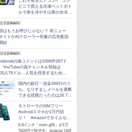
これぞ着るエアコン!! コン
ビニで買える冷凍ペットボト
ルで体を冷やす山善の水冷ベ
ストがロードバイクにちょう
じうまWatch
どいい【ぼっち・ざ・ろー
ど！その14】
類はもうお呼びじゃない？ 米ニュー
サイトがAIクローラー対象の広告配信
開始
じうまWatch
acebookの偽コメントは1000件287ド
、YouTubeの偽チャンネル登録は
000人78ドル…人気を捏造するための
格リストが公開中
国内の銀行・信金386行のう
ち、なりすましメールを遮断
できる状態だったのは26.7％
にとどまる～GMOブランド
モトローラのSIMフリー
セキュリティ調査
Androidスマホが2万円切
り！ Amazonでタイムセー
ル
6.9インチ「moto g06」が1万
7820円で販売中。Android 16搭