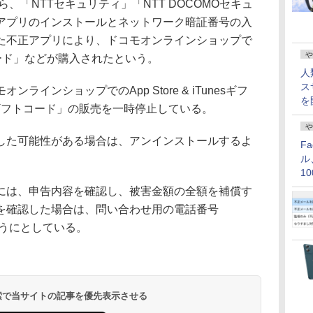
、「NTTセキュリティ」「NTT DOCOMOセキュ
アプリのインストールとネットワーク暗証番号の入
た不正アプリにより、ドコモオンラインショップで
や
ギフトカード」などが購入されたという。
人
ス
インショップでのApp Store & iTunesギフ
を
layギフトコード」の販売を一時停止している。
や
た可能性がある場合は、アンインストールするよ
F
ル
1
価
は、申告内容を確認し、被害金額の全額を補償す
を確認した場合は、問い合わせ用の電話番号
るようにとしている。
 検索で当サイトの記事を優先表示させる