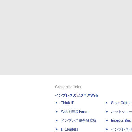
Group site links
インプレスのビジネスWeb
Think IT
SmartGri
Web担当者Forum
ネットショ
インプレス総合研究所
Impress Busi
IT Leaders
インプレス