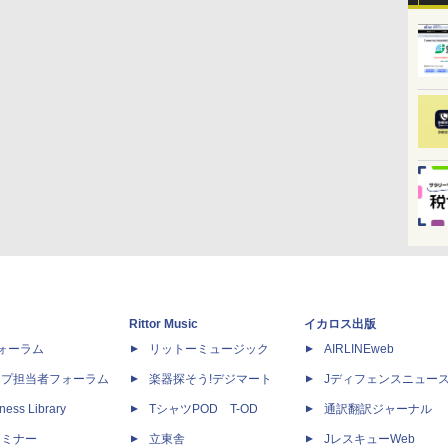
Rittor Music
イカロス出版
dフォーラム
リットーミュージック
AIRLINEweb
ップ担当者フォーラム
楽器探そう!デジマート
Jディフェンスニュー
ness Library
TシャツPOD T-OD
通訳翻訳ジャーナル
セミナー
立東舎
JレスキューWeb