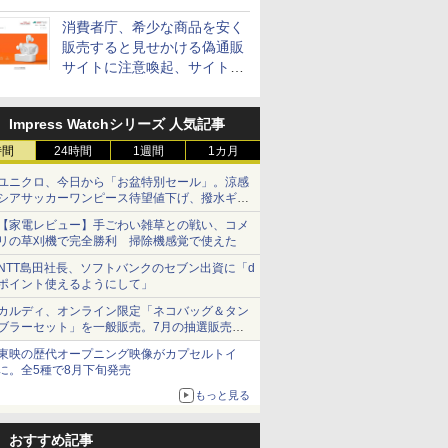
消費者庁、希少な商品を安く
販売すると見せかける偽通販
サイトに注意喚起、サイト名
とドメイン名を公表
Impress Watchシリーズ 人気記事
時間
24時間
1週間
1カ月
ユニクロ、今日から「お盆特別セール」。涼感
シアサッカーワンピース待望値下げ、撥水ギア
ショーツは1990円に
【家電レビュー】手ごわい雑草との戦い、コメ
リの草刈機で完全勝利 掃除機感覚で使えた
NTT島田社長、ソフトバンクのセブン出資に「d
ポイント使えるようにして」
カルディ、オンライン限定「ネコバッグ＆タン
ブラーセット」を一般販売。7月の抽選販売の
当選無効分
東映の歴代オープニング映像がカプセルトイ
に。全5種で8月下旬発売
もっと見る
おすすめ記事