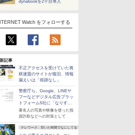
dynabookを2千台導入
NTERNET Watch をフォローする
新記事
不正アクセスを受けていた将
棋連盟のサイトが復旧、情報
漏えいは「痕跡なし」
警察庁ら、Google、LINEヤ
フーなどデジタル広告プラッ
トフォーム5社に「なりすま
し詐欺広告」対策強化を要請
著名人の写真や映像を使った投
資詐欺などへの対策として
テレワーク、空いた時間でなにしてる？