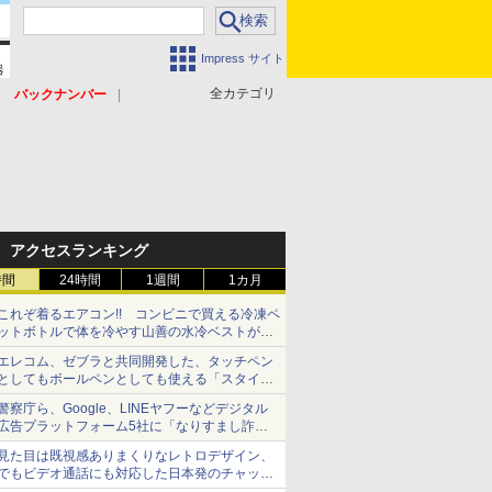
Impress サイト
全カテゴリ
バックナンバー
アクセスランキング
時間
24時間
1週間
1カ月
これぞ着るエアコン!! コンビニで買える冷凍ペ
ットボトルで体を冷やす山善の水冷ベストがロ
ードバイクにちょうどいい【ぼっち・ざ・ろー
エレコム、ゼブラと共同開発した、タッチペン
ど！その14】【空いた時間でなにしてる？】
としてもボールペンとしても使える「スタイラ
スツーウェイ」発売 iPadにも紙にも、持ち替
警察庁ら、Google、LINEヤフーなどデジタル
えずに書き込める
広告プラットフォーム5社に「なりすまし詐欺
広告」対策強化を要請 著名人の写真や映像を
見た目は既視感ありまくりなレトロデザイン、
使った投資詐欺などへの対策として
でもビデオ通話にも対応した日本発のチャット
アプリが登場【やじうまWatch】