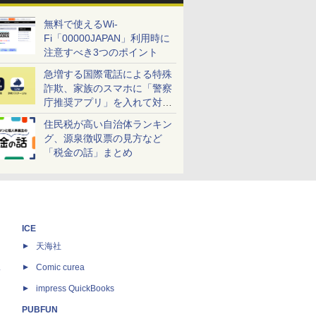
無料で使えるWi-
Fi「00000JAPAN」利用時に
注意すべき3つのポイント
急増する国際電話による特殊
詐欺、家族のスマホに「警察
庁推奨アプリ」を入れて対策
しよう！
住民税が高い自治体ランキン
グ、源泉徴収票の見方など
「税金の話」まとめ
ICE
天海社
ス
Comic curea
impress QuickBooks
PUBFUN