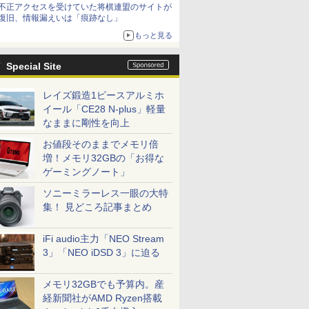
不正アクセスを受けていた将棋連盟のサイトが
復旧、情報漏えいは「痕跡なし」
もっと見る
Special Site
レイズ鍛造1ピースアルミホ
イール「CE28 N-plus」軽量
なままに剛性を向上
お値段そのままでメモリ倍
増！メモリ32GBの「お得な
ゲーミングノート」
ソニーミラーレス一眼の大特
集！ 見どころ記事まとめ
iFi audio主力「NEO Stream
3」「NEO iDSD 3」に迫る
メモリ32GBでも予算内。産
経新聞社がAMD Ryzen搭載