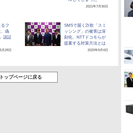
2021年7月30日
たるフ
SMSで届く詐欺「スミ
意、偽
ッシング」の被害は深
」認証
刻化、NTTドコモらが
提案する対策方法とは
年5月28日
2020年9月4日
トップページに戻る