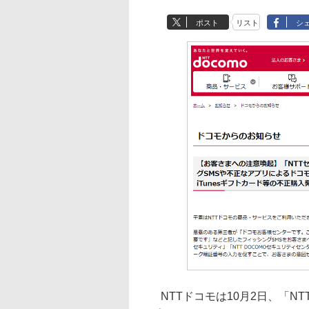
ポスト
リスト
シ
NTTドコモは10月2日、「N