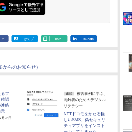
ェア
はてブ
note
LinkedIn
モからのお知らせ）
たるフ
被害事例に学ぶ、
連載
人確認
高齢者のためのデジタル
の連絡
リテラシー
注意
NTTドコモをかたる怪
年7月28日
しいSMS、偽セキュリ
ティアプリをインスト
ールしてしまった