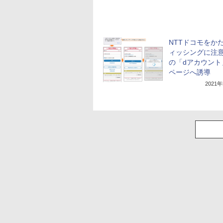
NTTドコモをか
ィッシングに注
の「dアカウント
ページへ誘導
2021