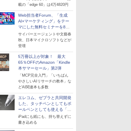
載の「edge 60」は4万4820円
Web担当者Forum、「生成
AI×マーケティング」をテー
マにした無料セミナーを8月
27日にオンライン開催
サイバーエージェントや文藝春
秋、日本マイクロソフトなどが
登壇
5万冊以上が対象！ 最大
65％OFFのAmazon「Kindle
本サマーセール」第2弾
「MCP完全入門」「いちばん
やさしいAIリサーチの教本」な
どAI関連本も多数
エレコム、ゼブラと共同開発
した、タッチペンとしてもボ
ールペンとしても使える「ス
タイラスツーウェイ」発売
iPadにも紙にも、持ち替えずに
書き込める