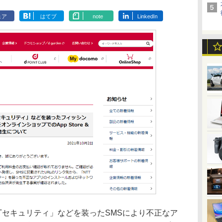
ェア
はてブ
note
LinkedIn
TTセキュリティ」などを装ったSMSにより不正なア