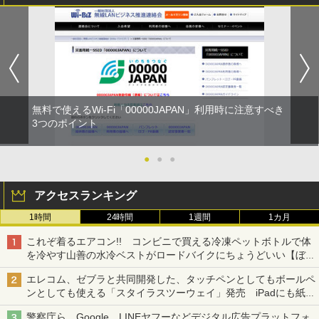
無料で使えるWi-Fi「00000JAPAN」利用時に注意すべき
3つのポイント
●
●
●
アクセスランキング
1時間
24時間
1週間
1カ月
これぞ着るエアコン!! コンビニで買える冷凍ペットボトルで体
を冷やす山善の水冷ベストがロードバイクにちょうどいい【ぼっ
ち・ざ・ろーど！その14】【空いた時間でなにしてる？】
エレコム、ゼブラと共同開発した、タッチペンとしてもボールペ
ンとしても使える「スタイラスツーウェイ」発売 iPadにも紙に
も、持ち替えずに書き込める
警察庁ら、Google、LINEヤフーなどデジタル広告プラットフォ