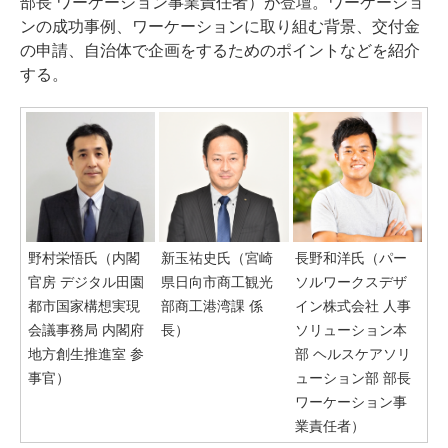
部長 ワーケーション事業責任者）が登壇。ワーケーショ
ンの成功事例、ワーケーションに取り組む背景、交付金
の申請、自治体で企画をするためのポイントなどを紹介
する。
野村栄悟氏（内閣
新玉祐史氏（宮崎
長野和洋氏（パー
官房 デジタル田園
県日向市商工観光
ソルワークスデザ
都市国家構想実現
部商工港湾課 係
イン株式会社 人事
会議事務局 内閣府
長）
ソリューション本
地方創生推進室 参
部 ヘルスケアソリ
事官）
ューション部 部長
ワーケーション事
業責任者）