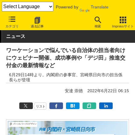
Powered by
Translate
INTERNET Watch
トピック
仕事/働き方
ワーケーション
カテゴリ
過去記事
検索
Impressサイト
ニュース
ワーケーションで悩んでいる自治体の担当者向け
にウェビナー開催、成功事例や「デジ田」推進交
付金の最新情報など
6月29日14時より。内閣府の参事官、宮崎県日向市の担当係
長らが登壇
安達 崇徳
2022年6月22日 06:15
リスト