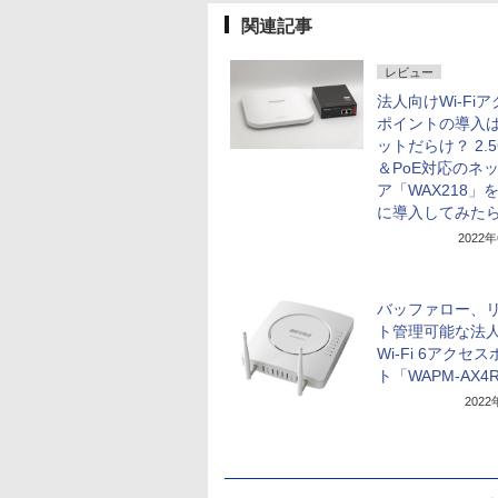
関連記事
レビュー
法人向けWi-Fi
ポイントの導入
ットだらけ？ 2.5
＆PoE対応のネ
ア「WAX218」
に導入してみた
2022
バッファロー、
ト管理可能な法
Wi-Fi 6アクセ
ト「WAPM-AX4
202