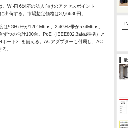
Wi-Fi 6対応の法人向けのアクセスポイント
上旬に出荷する。市場想定価格は3万6630円。
I
5GHz帯が1201Mbps、2.4GHz帯が574Mbps。
の合計100台。PoE（IEEE802.3af/at準拠）と
LANポート×1を備える。ACアダプターも付属し、AC
きる。
最