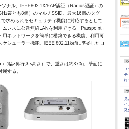
、IEEE802.1X/EAP認証（Radius認証）の
4GHz帯とも8個）のマルチSSID、最大16個のタグ
ースで求められるセキュリティ機能に対応するとして
レスに公衆無線LANを利用できる「Passpoint」
ト用ネットワークを簡単に構築できる機能、利用可
ューラー機能、IEEE 802.11k/r/iに準拠したロ
や
3mm（幅×奥行き×高さ）で、重さは約370g。壁面に
ユ
付属する。
テ
打
や
見
イ
発