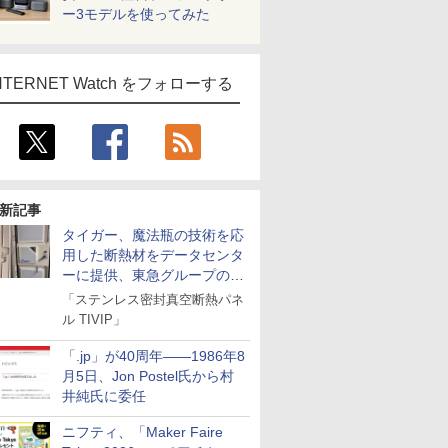
ー3モデルを使ってみた
NTERNET Watch をフォローする
新記事
タイガー、魔法瓶の技術を応
用した断熱材をデータセンタ
ーに提供、東急グループの実
証実験で
「ステンレス密封真空断熱パネ
ル TIVIP」
「.jp」が40周年――1986年8
月5日、Jon Postel氏から村
井純氏に委任
ニフティ、「Maker Faire