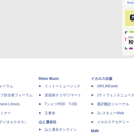
Rittor Music
イカロス出版
dフォーラム
リットーミュージック
AIRLINEweb
ップ担当者フォーラム
楽器探そう!デジマート
Jディフェンスニュー
ness Library
TシャツPOD T-OD
通訳翻訳ジャーナル
セミナー
立東舎
JレスキューWeb
 X（デジタルクロス）
山と溪谷社
イカロスアカデミー
山と溪谷オンライン
MdN