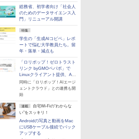
総務省、初学者向け「社会人
のためのデータサイエンス入
門」リニューアル開講
特集
学生の「生成AIコピペ」レポ
ートで悩む大学教員たち。留
年・落単・減点も
「ロリポップ！ゼロトラスト
リンク byGMOペパボ」で
Linuxクライアント提供、AI
エージェントの接続が容易に
同時に「ロリポップ！AIエージ
ェントクラウド」との連携も開
始
自宅Wi-Fiの“わからな
連載
い”をスッキリ！
Androidの写真と動画をMac
にUSBケーブル接続でバック
アップする