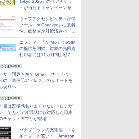
Tokyo 2026」のペアチケッ
トが当たるキャンペーンをX
で実施。8月16日まで
ウェブアクセシビリティ評価
ツール「miChecker」に脆弱
性、総務省が対策済みバージ
ョンへの更新を呼び掛け
ニフティ、「NifMo」でeSIM
の提供を開始。対象の光回線
利用者には11カ月間月額770
円割引のキャンペーン
じうまWatch
ーザー阿鼻叫喚？ Gmail、サードパー
ィの「送信元アドレス」のサポートを
ち切りへ
じうまWatch
た目は既視感ありまくりなレトロデザ
ン、でもビデオ通話にも対応した日本
のチャットアプリが登場
パナソニックの充電池「エネ
ループ」が安い！ Amazon