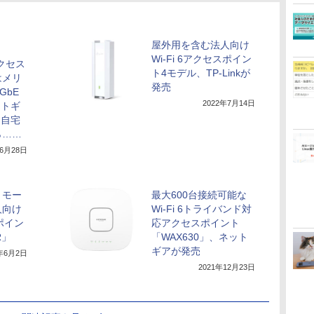
屋外用を含む法人向け
Wi-Fi 6アクセスポイン
アクセス
ト4モデル、TP-Linkが
はメリ
発売
GbE
2022年7月14日
ットギ
を自宅
ら……
年6月28日
リモー
最大600台接続可能な
人向け
Wi-Fi 6トライバンド対
スポイン
応アクセスポイント
R」
「WAX630」、ネット
ギアが発売
2年6月2日
2021年12月23日