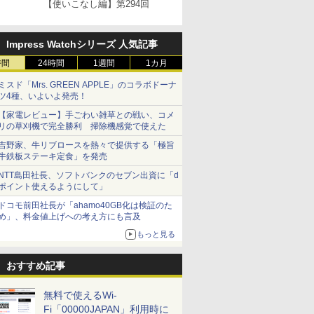
【使いこなし編】第294回
Impress Watchシリーズ 人気記事
時間
24時間
1週間
1カ月
ミスド「Mrs. GREEN APPLE」のコラボドーナ
ツ4種、いよいよ発売！
【家電レビュー】手ごわい雑草との戦い、コメ
リの草刈機で完全勝利 掃除機感覚で使えた
吉野家、牛リブロースを熱々で提供する「極旨
牛鉄板ステーキ定食」を発売
NTT島田社長、ソフトバンクのセブン出資に「d
ポイント使えるようにして」
ドコモ前田社長が「ahamo40GB化は検証のた
め」、料金値上げへの考え方にも言及
もっと見る
おすすめ記事
無料で使えるWi-
Fi「00000JAPAN」利用時に