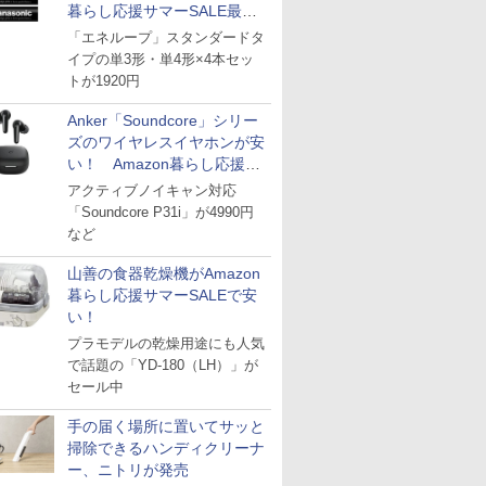
暮らし応援サマーSALE最終
日
「エネループ」スタンダードタ
イプの単3形・単4形×4本セッ
トが1920円
Anker「Soundcore」シリー
ズのワイヤレスイヤホンが安
い！ Amazon暮らし応援サ
マーSALE
アクティブノイキャン対応
「Soundcore P31i」が4990円
など
山善の食器乾燥機がAmazon
暮らし応援サマーSALEで安
い！
プラモデルの乾燥用途にも人気
で話題の「YD-180（LH）」が
セール中
手の届く場所に置いてサッと
掃除できるハンディクリーナ
ー、ニトリが発売