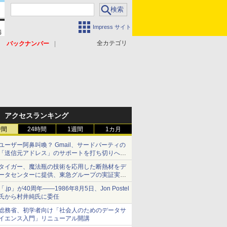
Impress サイト
全カテゴリ
バックナンバー
アクセスランキング
時間
24時間
1週間
1カ月
ユーザー阿鼻叫喚？ Gmail、サードパーティの
「送信元アドレス」のサポートを打ち切りへ
【やじうまWatch】
タイガー、魔法瓶の技術を応用した断熱材をデ
ータセンターに提供、東急グループの実証実験
で 「ステンレス密封真空断熱パネル TIVIP」
「.jp」が40周年――1986年8月5日、Jon Postel
氏から村井純氏に委任
総務省、初学者向け「社会人のためのデータサ
イエンス入門」リニューアル開講