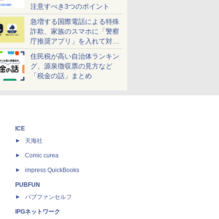
注意すべき3つのポイント
急増する国際電話による特殊
詐欺、家族のスマホに「警察
庁推奨アプリ」を入れて対策
しよう！
住民税が高い自治体ランキン
グ、源泉徴収票の見方など
「税金の話」まとめ
ICE
天海社
ス
Comic curea
impress QuickBooks
PUBFUN
パブファンセルフ
IPGネットワーク