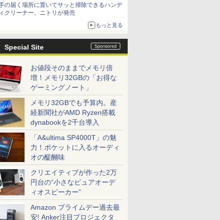
手の届く場所に置いてサッと掃除できるハンデ
ィクリーナー、ニトリが発売
もっと見る
Special Site
お値段そのままでメモリ倍
増！メモリ32GBの「お得な
ゲーミングノート」
メモリ32GBでも予算内。産
経新聞社がAMD Ryzen搭載
dynabookを2千台導入
「A&ultima SP4000T」の魅
力！ポケットに入るオーディ
オの醍醐味
クリエイティブが作った2万
円台の“小さなピュアオーデ
ィオスピーカー”
Amazon プライムデー過去最
安! Anker注目プロジェクタ