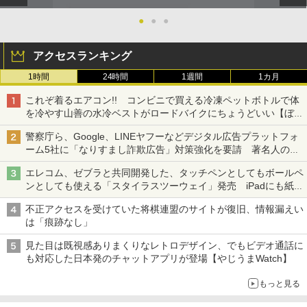
●
●
●
アクセスランキング
1時間
24時間
1週間
1カ月
これぞ着るエアコン!! コンビニで買える冷凍ペットボトルで体
を冷やす山善の水冷ベストがロードバイクにちょうどいい【ぼっ
ち・ざ・ろーど！その14】【空いた時間でなにしてる？】
警察庁ら、Google、LINEヤフーなどデジタル広告プラットフォ
ーム5社に「なりすまし詐欺広告」対策強化を要請 著名人の写
真や映像を使った投資詐欺などへの対策として
エレコム、ゼブラと共同開発した、タッチペンとしてもボールペ
ンとしても使える「スタイラスツーウェイ」発売 iPadにも紙に
も、持ち替えずに書き込める
不正アクセスを受けていた将棋連盟のサイトが復旧、情報漏えい
は「痕跡なし」
見た目は既視感ありまくりなレトロデザイン、でもビデオ通話に
も対応した日本発のチャットアプリが登場【やじうまWatch】
もっと見る