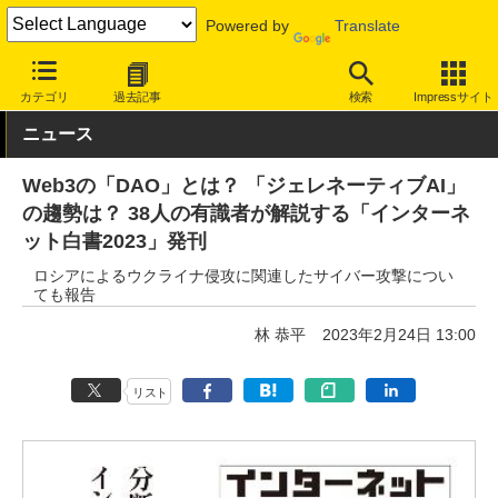
Powered by
Translate
INTERNET Watch
トピック
本・電子書籍
カテゴリ
過去記事
検索
Impressサイト
ニュース
Web3の「DAO」とは？ 「ジェレネーティブAI」
の趨勢は？ 38人の有識者が解説する「インターネ
ット白書2023」発刊
ロシアによるウクライナ侵攻に関連したサイバー攻撃につい
ても報告
林 恭平
2023年2月24日 13:00
リスト