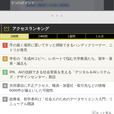
3つのポイント
●
●
●
アクセスランキング
1時間
24時間
1週間
1カ月
手の届く場所に置いてサッと掃除できるハンディクリーナー、ニ
トリが発売
学生の「生成AIコピペ」レポートで悩む大学教員たち。留年・落
単・減点も
IPA、AIの信頼できる社会実装を支える「デジタル＆AIシステム
ズ・デザインセンター」新設
共同通信に不正アクセス。職員・加盟社・取引先などの情報
6000件が漏えいした可能性
総務省、初学者向け「社会人のためのデータサイエンス入門」リ
ニューアル開講
もっと見る