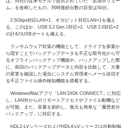
は、同社の従来モデルで提供されていた「拡張ボリュー
ム」を改称したもの。同時接続台数の目安は50台。
2.5Gbps対応LAN×1、ギガビット対応LAN×1を備え
る。このほか、USB 3.2 Gen 1対応×2、USB 2.0対応×2
の計4のUSBポートも備える。
ランサムウェア対策の機能として、ドライブを探索か
ら隠すことでバックアップデータを不正な暗号化から守
るオフラインバックアップ機能や、バックアップした際
に、前回のバックアップデータと内容を比較して、大量
の変更を確認した場合にシステム管理者へメール送信す
る不正ファイル操作検知機能を搭載する。
Windows/Macアプリ「LAN DISK CONNECT」に対応
し、LAN外からのリモートアクセスやファイル動機など
が可能。また、容量を節約し、復元も簡単な「履歴差分
バックアップ」に対応する。
HDL2-LVシリーズおよびHDL4-LVシリーズは自動制御