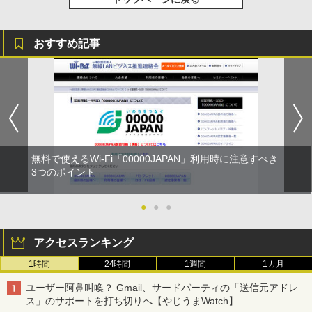
おすすめ記事
無料で使えるWi-Fi「00000JAPAN」利用時に注意すべき
3つのポイント
●
●
●
アクセスランキング
1時間
24時間
1週間
1カ月
ユーザー阿鼻叫喚？ Gmail、サードパーティの「送信元アドレ
ス」のサポートを打ち切りへ【やじうまWatch】