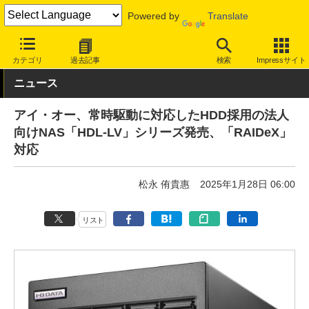
Powered by
Translate
INTERNET Watch
トピック
法人向け
ネットワーク機器・管理
カテゴリ
過去記事
検索
Impressサイト
ニュース
アイ・オー、常時駆動に対応したHDD採用の法人
向けNAS「HDL-LV」シリーズ発売、「RAIDeX」
対応
松永 侑貴惠
2025年1月28日 06:00
リスト