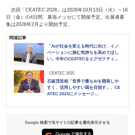
次回「CEATEC 2026」は2026年10月13日（火）～16
日（金）の4日間、幕張メッセにて開催予定。出展者募
集は2026年2月より開始予定。
関連記事
「AIが社会を変える時代に向け、イノ
ベーションに挑む気持ちを高めてほし
い」今年のCEATECをエグゼクティブ
プロデューサーに聞く
AI関連出展は過去最多、AIでCEATEC
CEATEC 2025
自体を活用する企画も
石破茂首相「世界で最もAIを開発しや
すく、活用しやすい国を目指す」、CE
ATEC 2025にメッセージ
CEATEC 2025オープニングレセプショ
ンレポート
Google 検索で当サイトの記事を優先表示させる