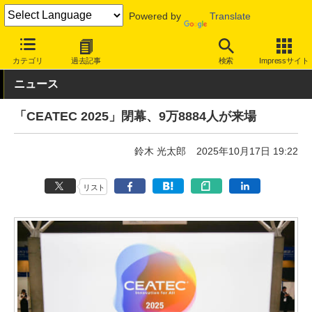
Powered by
Translate
INTERNET Watch
イベント
CEATEC
2025
カテゴリ
過去記事
検索
Impressサイト
ニュース
「CEATEC 2025」閉幕、9万8884人が来場
鈴木 光太郎
2025年10月17日 19:22
リスト