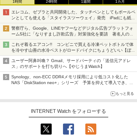
1時間
24時間
1週間
1カ月
エレコム、ゼブラと共同開発した、タッチペンとしてもボールペ
ンとしても使える「スタイラスツーウェイ」発売 iPadにも紙に
も、持ち替えずに書き込める
警察庁ら、Google、LINEヤフーなどデジタル広告プラットフォ
ーム5社に「なりすまし詐欺広告」対策強化を要請 著名人の写
真や映像を使った投資詐欺などへの対策として
これぞ着るエアコン!! コンビニで買える冷凍ペットボトルで体
を冷やす山善の水冷ベストがロードバイクにちょうどいい【ぼっ
ち・ざ・ろーど！その14】【空いた時間でなにしてる？】
ユーザー阿鼻叫喚？ Gmail、サードパーティの「送信元アドレ
ス」のサポートを打ち切りへ【やじうまWatch】
Synology、non-ECC DDR4メモリ採用により低コスト化した
NAS「DiskStation neo+」シリーズ 予算を抑えて導入でき、
ECCメモリへのアップグレードも可能
もっと見る
INTERNET Watch をフォローする