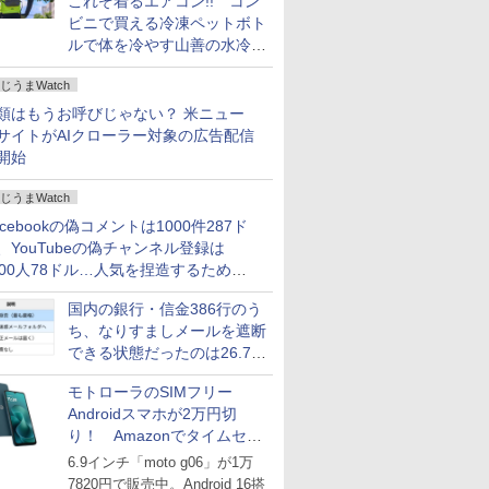
これぞ着るエアコン!! コン
ビニで買える冷凍ペットボト
ルで体を冷やす山善の水冷ベ
ストがロードバイクにちょう
じうまWatch
どいい【ぼっち・ざ・ろー
ど！その14】
類はもうお呼びじゃない？ 米ニュー
サイトがAIクローラー対象の広告配信
開始
じうまWatch
acebookの偽コメントは1000件287ド
、YouTubeの偽チャンネル登録は
000人78ドル…人気を捏造するための
格リストが公開中
国内の銀行・信金386行のう
ち、なりすましメールを遮断
できる状態だったのは26.7％
にとどまる～GMOブランド
モトローラのSIMフリー
セキュリティ調査
Androidスマホが2万円切
り！ Amazonでタイムセー
ル
6.9インチ「moto g06」が1万
7820円で販売中。Android 16搭