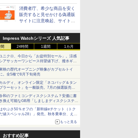
消費者庁、希少な商品を安く
販売すると見せかける偽通販
サイトに注意喚起、サイト名
とドメイン名を公表
Impress Watchシリーズ 人気記事
時間
24時間
1週間
1カ月
ユニクロ、今日から「お盆特別セール」。涼感
シアサッカーワンピース待望値下げ、撥水ギア
ショーツは1990円に
東映の歴代オープニング映像がカプセルトイ
に。全5種で8月下旬発売
カルディ、オンライン限定「ネコバッグ＆タン
ブラーセット」を一般販売。7月の抽選販売の
当選無効分
令和のファミコンディスクシステム？安価に書
き換え可能なGB用「しましまディスクシステ
ム」
はやぶさ50％オフの「新幹線eチケット（トク
だ値スペシャル28）」発売。秋冬乗車分、えき
ねっと限定
もっと見る
おすすめ記事