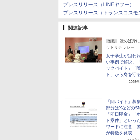
プレスリリース（LINEヤフー）
プレスリリース（トランスコスモ
関連記事
読めば身に
連載
ットリテラシー
女子学生が狙わ
い事例で解説、
ックバイト」「
ト」から身を守
2025
「闇バイト」募
部分はXなどのS
「即日即金」「
ト案件」といっ
ワードに注意―
が特徴を発表