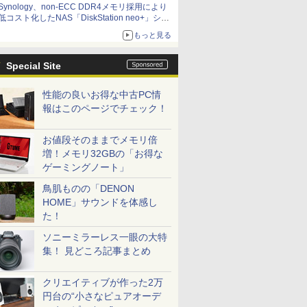
Synology、non-ECC DDR4メモリ採用により
低コスト化したNAS「DiskStation neo+」シリ
ーズ 予算を抑えて導入でき、ECCメモリへの
もっと見る
アップグレードも可能
Special Site
性能の良いお得な中古PC情
報はこのページでチェック！
お値段そのままでメモリ倍
増！メモリ32GBの「お得な
ゲーミングノート」
鳥肌ものの「DENON
HOME」サウンドを体感し
た！
ソニーミラーレス一眼の大特
集！ 見どころ記事まとめ
クリエイティブが作った2万
円台の“小さなピュアオーデ