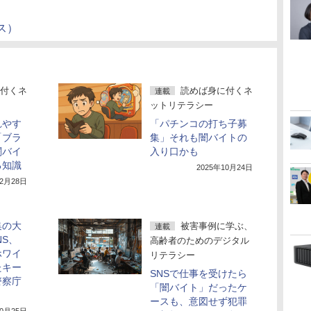
ス）
付くネ
読めば身に付くネ
連載
ットリテラシー
れやす
「パチンコの打ち子募
「ブラ
集」それも闇バイトの
闇バイ
入り口かも
る知識
2025年10月24日
年2月28日
集の大
被害事例に学ぶ、
連載
NS、
高齢者のためのデジタル
ホワイ
リテラシー
たキー
SNSで仕事を受けたら
警察庁
「闇バイト」だったケ
ースも、意図せず犯罪