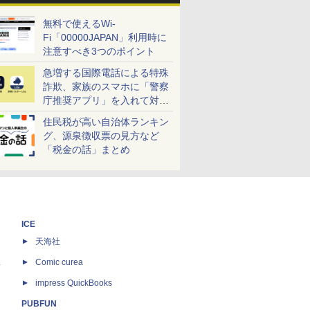
無料で使えるWi-
Fi「00000JAPAN」利用時に
注意すべき3つのポイント
急増する国際電話による特殊
詐欺、家族のスマホに「警察
庁推奨アプリ」を入れて対策
しよう！
住民税が高い自治体ランキン
グ、源泉徴収票の見方など
「税金の話」まとめ
ICE
天海社
ス
Comic curea
impress QuickBooks
PUBFUN