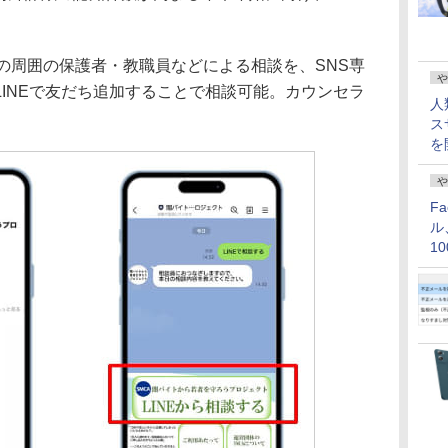
の周囲の保護者・教職員などによる相談を、SNS専
や
INEで友だち追加することで相談可能。カウンセラ
人
ス
を
や
F
ル
1
価