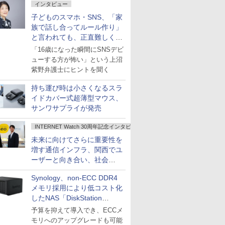
インタビュー
子どものスマホ・SNS、「家
族で話し合ってルール作り」
と言われても、正直難しくな
いですか？
「16歳になった瞬間にSNSデビ
ューする方が怖い」という上沼
紫野弁護士にヒントを聞く
持ち運び時は小さくなるスラ
イドカバー式超薄型マウス、
サンワサプライが発売
INTERNET Watch 30周年記念インタビュー
未来に向けてさらに重要性を
増す通信インフラ、関西でユ
ーザーと向き合い、社会
の“あたらしい”を起動し続け
Synology、non-ECC DDR4
る～オプテージ
メモリ採用により低コスト化
したNAS「DiskStation
neo+」シリーズ
予算を抑えて導入でき、ECCメ
モリへのアップグレードも可能