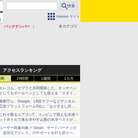
Impress サイト
全カテゴリ
バックナンバー
アクセスランキング
時間
24時間
1週間
1カ月
エレコム、ゼブラと共同開発した、タッチペン
としてもボールペンとしても使える「スタイラ
スツーウェイ」発売 iPadにも紙にも、持ち替
警察庁ら、Google、LINEヤフーなどデジタル
えずに書き込める
広告プラットフォーム5社に「なりすまし詐欺
広告」対策強化を要請 著名人の写真や映像を
これぞ着るエアコン!! コンビニで買える冷凍ペ
使った投資詐欺などへの対策として
ットボトルで体を冷やす山善の水冷ベストがロ
ードバイクにちょうどいい【ぼっち・ざ・ろー
ユーザー阿鼻叫喚？ Gmail、サードパーティの
ど！その14】【空いた時間でなにしてる？】
「送信元アドレス」のサポートを打ち切りへ
【やじうまWatch】