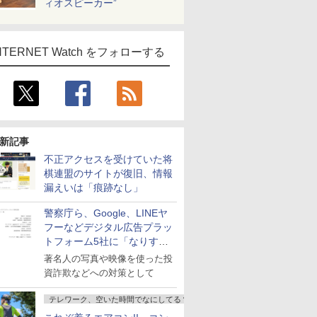
ィオスピーカー”
NTERNET Watch をフォローする
新記事
不正アクセスを受けていた将
棋連盟のサイトが復旧、情報
漏えいは「痕跡なし」
警察庁ら、Google、LINEヤ
フーなどデジタル広告プラッ
トフォーム5社に「なりすま
し詐欺広告」対策強化を要請
著名人の写真や映像を使った投
資詐欺などへの対策として
テレワーク、空いた時間でなにしてる？