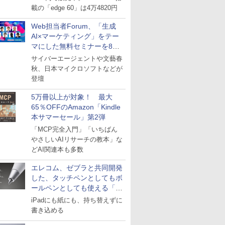
載の「edge 60」は4万4820円
Web担当者Forum、「生成
AI×マーケティング」をテー
マにした無料セミナーを8月
27日にオンライン開催
サイバーエージェントや文藝春
秋、日本マイクロソフトなどが
登壇
5万冊以上が対象！ 最大
65％OFFのAmazon「Kindle
本サマーセール」第2弾
「MCP完全入門」「いちばん
やさしいAIリサーチの教本」な
どAI関連本も多数
エレコム、ゼブラと共同開発
した、タッチペンとしてもボ
ールペンとしても使える「ス
タイラスツーウェイ」発売
iPadにも紙にも、持ち替えずに
書き込める