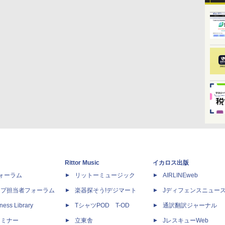
Rittor Music
イカロス出版
dフォーラム
リットーミュージック
AIRLINEweb
ップ担当者フォーラム
楽器探そう!デジマート
Jディフェンスニュー
ness Library
TシャツPOD T-OD
通訳翻訳ジャーナル
セミナー
立東舎
JレスキューWeb