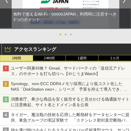
無料で使えるWi-Fi「00000JAPAN」利用時に注意すべき
3つのポイント
●
●
●
アクセスランキング
1時間
24時間
1週間
1カ月
ユーザー阿鼻叫喚？ Gmail、サードパーティの「送信元アドレ
ス」のサポートを打ち切りへ【やじうまWatch】
Synology、non-ECC DDR4メモリ採用により低コスト化した
NAS「DiskStation neo+」シリーズ 予算を抑えて導入でき、
ECCメモリへのアップグレードも可能
消費者庁、希少な商品を安く販売すると見せかける偽通販サイト
に注意喚起、サイト名とドメイン名を公表
タイガー、魔法瓶の技術を応用した断熱材をデータセンターに提
供、東急グループの実証実験で 「ステンレス密封真空断熱パネ
ル TIVIP」
持ち運び時は小さくなるスライドカバー式超薄型マウス、サンワ