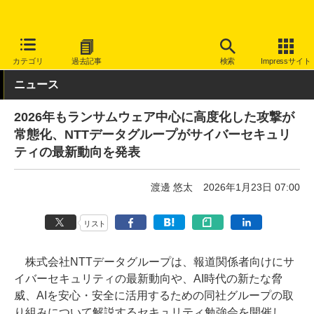
INTERNET Watch
トピック
セキュリティ
インシデント/サイ
カテゴリ
過去記事
検索
Impressサイト
ニュース
2026年もランサムウェア中心に高度化した攻撃が
常態化、NTTデータグループがサイバーセキュリ
ティの最新動向を発表
渡邊 悠太
2026年1月23日 07:00
リスト
株式会社NTTデータグループは、報道関係者向けにサ
イバーセキュリティの最新動向や、AI時代の新たな脅
威、AIを安心・安全に活用するための同社グループの取
り組みについて解説するセキュリティ勉強会を開催し