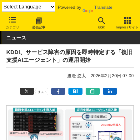
Powered by
Translate
INTERNET Watch
トピック
業界動向
技術/規格
カテゴリ
過去記事
検索
Impressサイト
ニュース
KDDI、サービス障害の原因を即時特定する「復旧
支援AIエージェント」の運用開始
渡邊 悠太
2026年2月20日 07:00
リスト