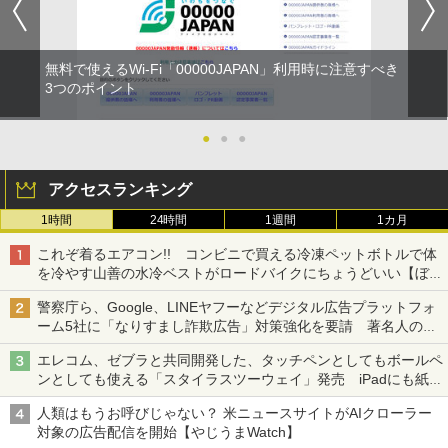
無料で使えるWi-Fi「00000JAPAN」利用時に注意すべき
3つのポイント
●
●
●
アクセスランキング
1時間
24時間
1週間
1カ月
これぞ着るエアコン!! コンビニで買える冷凍ペットボトルで体
を冷やす山善の水冷ベストがロードバイクにちょうどいい【ぼっ
ち・ざ・ろーど！その14】【空いた時間でなにしてる？】
警察庁ら、Google、LINEヤフーなどデジタル広告プラットフォ
ーム5社に「なりすまし詐欺広告」対策強化を要請 著名人の写
真や映像を使った投資詐欺などへの対策として
エレコム、ゼブラと共同開発した、タッチペンとしてもボールペ
ンとしても使える「スタイラスツーウェイ」発売 iPadにも紙に
も、持ち替えずに書き込める
人類はもうお呼びじゃない？ 米ニュースサイトがAIクローラー
対象の広告配信を開始【やじうまWatch】