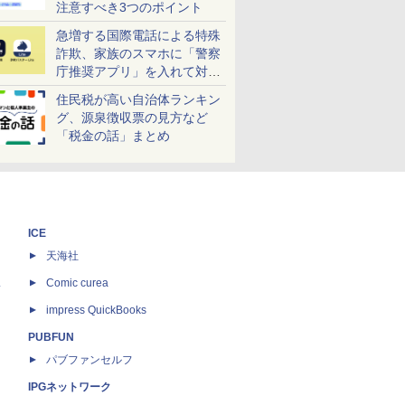
注意すべき3つのポイント
急増する国際電話による特殊
詐欺、家族のスマホに「警察
庁推奨アプリ」を入れて対策
しよう！
住民税が高い自治体ランキン
グ、源泉徴収票の見方など
「税金の話」まとめ
ICE
天海社
ス
Comic curea
impress QuickBooks
PUBFUN
パブファンセルフ
IPGネットワーク