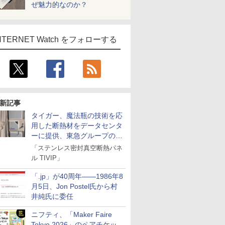
ぜ魅力的なのか？
NTERNET Watch をフォローする
新記事
タイガー、魔法瓶の技術を応
用した断熱材をデータセンタ
ーに提供、東急グループの実
証実験で
「ステンレス密封真空断熱パネ
ル TIVIP」
「.jp」が40周年――1986年8
月5日、Jon Postel氏から村
井純氏に委任
ニフティ、「Maker Faire
Tokyo 2026」のペアチケッ