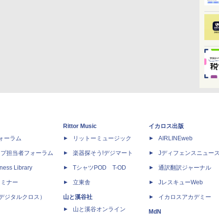
Rittor Music
イカロス出版
dフォーラム
リットーミュージック
AIRLINEweb
ップ担当者フォーラム
楽器探そう!デジマート
Jディフェンスニュー
ness Library
TシャツPOD T-OD
通訳翻訳ジャーナル
セミナー
立東舎
JレスキューWeb
 X（デジタルクロス）
山と溪谷社
イカロスアカデミー
山と溪谷オンライン
MdN