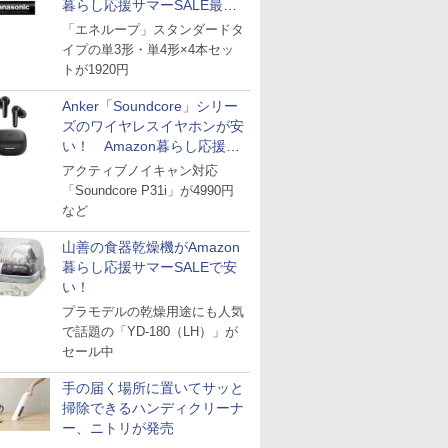
暮らし応援サマーSALE最終
日
「エネループ」スタンダードタ
イプの単3形・単4形×4本セッ
トが1920円
Anker「Soundcore」シリー
ズのワイヤレスイヤホンが安
い！ Amazon暮らし応援サ
マーSALE
アクティブノイキャン対応
「Soundcore P31i」が4990円
など
山善の食器乾燥機がAmazon
暮らし応援サマーSALEで安
い！
プラモデルの乾燥用途にも人気
で話題の「YD-180（LH）」が
セール中
手の届く場所に置いてサッと
掃除できるハンディクリーナ
ー、ニトリが発売