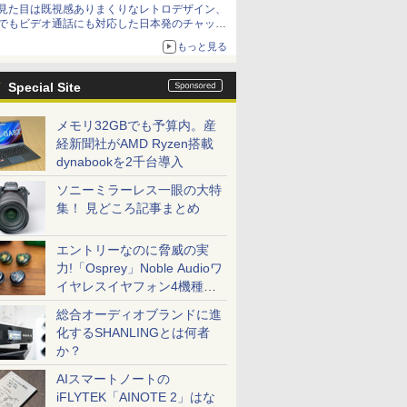
見た目は既視感ありまくりなレトロデザイン、
でもビデオ通話にも対応した日本発のチャット
アプリが登場【やじうまWatch】
もっと見る
Special Site
メモリ32GBでも予算内。産
経新聞社がAMD Ryzen搭載
dynabookを2千台導入
ソニーミラーレス一眼の大特
集！ 見どころ記事まとめ
エントリーなのに脅威の実
力!「Osprey」Noble Audioワ
イヤレスイヤフォン4機種を
一気に聴く
総合オーディオブランドに進
化するSHANLINGとは何者
か？
AIスマートノートの
iFLYTEK「AINOTE 2」はな