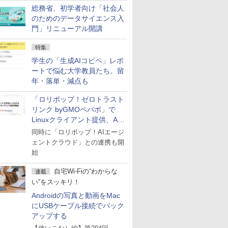
総務省、初学者向け「社会人
のためのデータサイエンス入
門」リニューアル開講
特集
学生の「生成AIコピペ」レポ
ートで悩む大学教員たち。留
年・落単・減点も
「ロリポップ！ゼロトラスト
リンク byGMOペパボ」で
Linuxクライアント提供、AI
エージェントの接続が容易に
同時に「ロリポップ！AIエージ
ェントクラウド」との連携も開
始
自宅Wi-Fiの“わからな
連載
い”をスッキリ！
Androidの写真と動画をMac
にUSBケーブル接続でバック
アップする