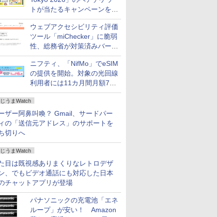
トが当たるキャンペーンをX
で実施。8月16日まで
ウェブアクセシビリティ評価
ツール「miChecker」に脆弱
性、総務省が対策済みバージ
ョンへの更新を呼び掛け
ニフティ、「NifMo」でeSIM
の提供を開始。対象の光回線
利用者には11カ月間月額770
円割引のキャンペーン
じうまWatch
ーザー阿鼻叫喚？ Gmail、サードパー
ィの「送信元アドレス」のサポートを
ち切りへ
じうまWatch
た目は既視感ありまくりなレトロデザ
ン、でもビデオ通話にも対応した日本
のチャットアプリが登場
パナソニックの充電池「エネ
ループ」が安い！ Amazon