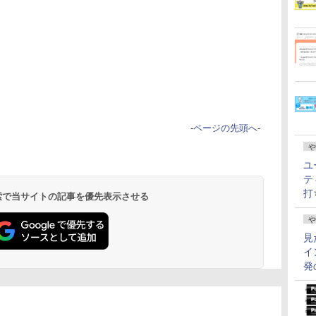
-
ページの先頭へ
-
や
ユ
テ
打
 検索で当サイトの記事を優先表示させる
や
見
イ
発