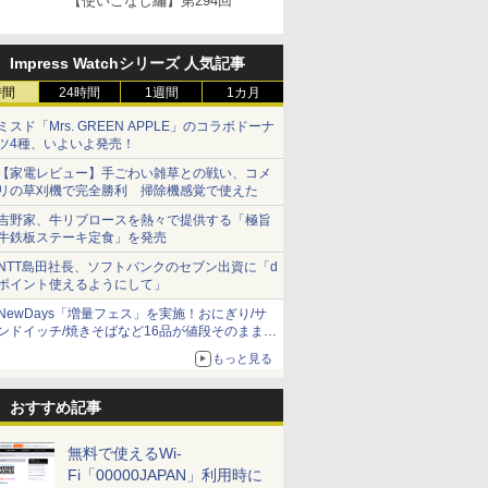
【使いこなし編】第294回
Impress Watchシリーズ 人気記事
時間
24時間
1週間
1カ月
ミスド「Mrs. GREEN APPLE」のコラボドーナ
ツ4種、いよいよ発売！
【家電レビュー】手ごわい雑草との戦い、コメ
リの草刈機で完全勝利 掃除機感覚で使えた
吉野家、牛リブロースを熱々で提供する「極旨
牛鉄板ステーキ定食」を発売
NTT島田社長、ソフトバンクのセブン出資に「d
ポイント使えるようにして」
NewDays「増量フェス」を実施！おにぎり/サ
ンドイッチ/焼きそばなど16品が値段そのままで
ボリュームアップ
もっと見る
おすすめ記事
無料で使えるWi-
Fi「00000JAPAN」利用時に