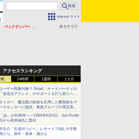
Impress サイト
全カテゴリ
バックナンバー
アクセスランキング
時間
24時間
1週間
1カ月
ユーザー阿鼻叫喚？ Gmail、サードパーティの
「送信元アドレス」のサポートを打ち切りへ
【やじうまWatch】
タイガー、魔法瓶の技術を応用した断熱材をデ
ータセンターに提供、東急グループの実証実験
で 「ステンレス密封真空断熱パネル TIVIP」
「.jp」が40周年――1986年8月5日、Jon Postel
氏から村井純氏に委任
学生の「生成AIコピペ」レポートで悩む大学教
員たち。留年・落単・減点も