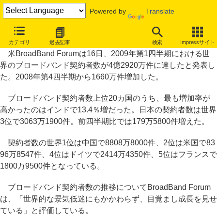
Powered by
Translate
世界のブロードバンド契約者数は4億2920万件
カテゴリ
過去記事
検索
Impressサイト
米BroadBand Forumは16日、2009年第1四半期における世
界のブロードバンド契約者数が4億2920万件に達したと発表し
た。2008年第4四半期から1660万件増加した。
ブロードバンド契約者数上位20カ国のうち、最も増加率が
高かったのはインドで13.4％増だった。日本の契約者数は世界
3位で3063万1900件。前四半期比では179万5800件増えた。
契約者数の世界1位は中国で8808万8000件、2位は米国で83
96万8547件、4位はドイツで2414万4350件、5位はフランスで
1800万9500件となっている。
ブロードバンド契約者数の推移についてBroadBand Forum
は、「世界的な景気低迷にもかかわらず、目覚まし成長を見せ
ている」と評価している。