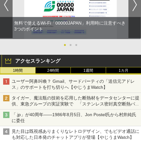
無料で使えるWi-Fi「00000JAPAN」利用時に注意すべき
3つのポイント
●
●
●
アクセスランキング
1時間
24時間
1週間
1カ月
ユーザー阿鼻叫喚？ Gmail、サードパーティの「送信元アドレ
ス」のサポートを打ち切りへ【やじうまWatch】
タイガー、魔法瓶の技術を応用した断熱材をデータセンターに提
供、東急グループの実証実験で 「ステンレス密封真空断熱パネ
ル TIVIP」
「.jp」が40周年――1986年8月5日、Jon Postel氏から村井純氏
に委任
見た目は既視感ありまくりなレトロデザイン、でもビデオ通話に
も対応した日本発のチャットアプリが登場【やじうまWatch】