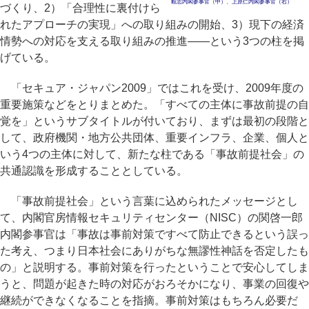
毅志内閣参事官（中）、上原仁内閣参事官（右）
づくり、2）「合理性に裏付けら
れたアプローチの実現」への取り組みの開始、3）現下の経済
情勢への対応を支える取り組みの推進――という3つの柱を掲
げている。
「セキュア・ジャパン2009」ではこれを受け、2009年度の
重要施策などをとりまとめた。「すべての主体に事故前提の自
覚を」というサブタイトルが付いており、まずは最初の段階と
して、政府機関・地方公共団体、重要インフラ、企業、個人と
いう4つの主体に対して、新たな柱である「事故前提社会」の
共通認識を形成することとしている。
「事故前提社会」という言葉に込められたメッセージとし
て、内閣官房情報セキュリティセンター（NISC）の関啓一郎
内閣参事官は「事故は事前対策ですべて防止できるという誤っ
た考え、つまり日本社会にありがちな無謬性神話を否定したも
の」と説明する。事前対策を行ったということで安心してしま
うと、問題が起きた時の対応がおろそかになり、事業の回復や
継続ができなくなることを指摘。事前対策はもちろん必要だ