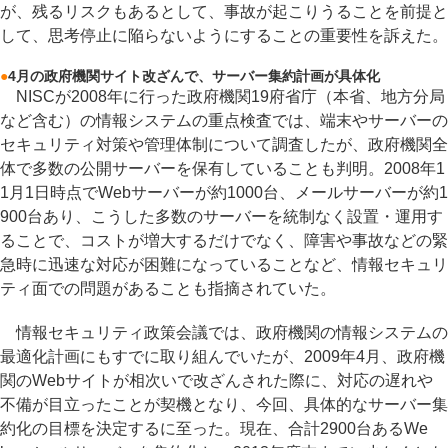
が、残るリスクもあるとして、事故が起こりうることを前提と
して、思考停止に陥らないようにすることの重要性を訴えた。
●
4月の政府機関サイト改ざんで、サーバー集約計画が具体化
NISCが2008年に行った政府機関19府省庁（本省、地方分局
など含む）の情報システムの重点検査では、端末やサーバーの
セキュリティ対策や管理体制について調査したが、政府機関全
体で多数の公開サーバーを保有していることも判明。2008年1
1月1日時点でWebサーバーが約1000台、メールサーバーが約1
900台あり、こうした多数のサーバーを統制なく設置・運用す
ることで、コストが増大するだけでなく、障害や事故などの緊
急時に迅速な対応が困難になっていることなど、情報セキュリ
ティ面での問題があることも指摘されていた。
情報セキュリティ政策会議では、政府機関の情報システムの
最適化計画にもすでに取り組んでいたが、2009年4月、政府機
関のWebサイトが相次いで改ざんされた際に、対応の遅れや
不備が目立ったことが契機となり、今回、具体的なサーバー集
約化の目標を決定するに至った。現在、合計2900台あるWe