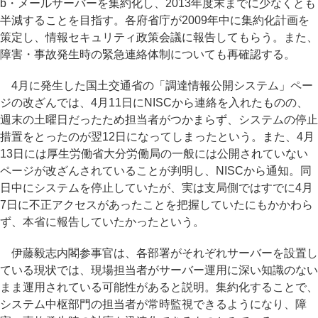
b・メールサーバーを集約化し、2013年度末までに少なくとも
半減することを目指す。各府省庁が2009年中に集約化計画を
策定し、情報セキュリティ政策会議に報告してもらう。また、
障害・事故発生時の緊急連絡体制についても再確認する。
4月に発生した国土交通省の「調達情報公開システム」ペー
ジの改ざんでは、4月11日にNISCから連絡を入れたものの、
週末の土曜日だったため担当者がつかまらず、システムの停止
措置をとったのが翌12日になってしまったという。また、4月
13日には厚生労働省大分労働局の一般には公開されていない
ページが改ざんされていることが判明し、NISCから通知。同
日中にシステムを停止していたが、実は支局側ではすでに4月
7日に不正アクセスがあったことを把握していたにもかかわら
ず、本省に報告していたかったという。
伊藤毅志内閣参事官は、各部署がそれぞれサーバーを設置し
ている現状では、現場担当者がサーバー運用に深い知識のない
まま運用されている可能性があると説明。集約化することで、
システム中枢部門の担当者が常時監視できるようになり、障