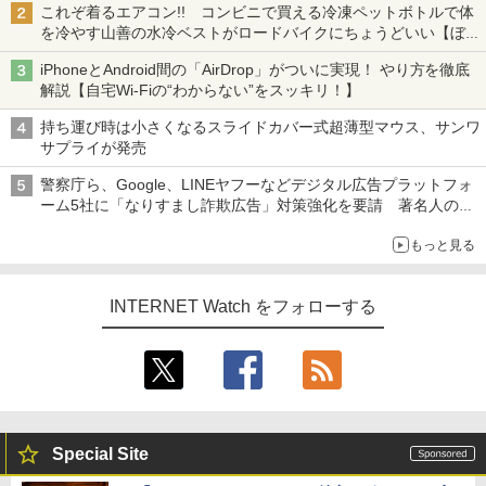
これぞ着るエアコン!! コンビニで買える冷凍ペットボトルで体
を冷やす山善の水冷ベストがロードバイクにちょうどいい【ぼっ
ち・ざ・ろーど！その14】【空いた時間でなにしてる？】
iPhoneとAndroid間の「AirDrop」がついに実現！ やり方を徹底
解説【自宅Wi-Fiの“わからない”をスッキリ！】
持ち運び時は小さくなるスライドカバー式超薄型マウス、サンワ
サプライが発売
警察庁ら、Google、LINEヤフーなどデジタル広告プラットフォ
ーム5社に「なりすまし詐欺広告」対策強化を要請 著名人の写
真や映像を使った投資詐欺などへの対策として
もっと見る
INTERNET Watch をフォローする
Special Site