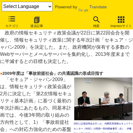
Powered by
Translate
政府機関のWeb／メールサーバー、計2900台を集約化して半減へ
カテゴリ
過去記事
検索
Impressサイト
政府の情報セキュリティ政策会議が22日に第22回会合を開
催し、情報セキュリティ政策に関する年次計画「セキュア・ジ
ャパン2009」を決定した。また、政府機関が保有する多数の
Webサーバーとメールサーバーを集約化し、2013年度末まで
に半減するとの目標も決定した。
●
2009年度は「事故前提社会」の共通認識の形成目指す
「セキュア・ジャパン2009」
は、情報セキュリティ政策会議が
2月に決定した「第2次情報セキュ
リティ基本計画」に基づく最初の
年次計画にあたるもの。同基本計
画では、今後3年間の取り組みの
方向性として、1）「事故前提社
24日に記者説明会を行った、内閣官房情報セキュリティ
会」への対応力強化のための基盤
センター（NISC）の関啓一郎内閣参事官（左）、伊藤