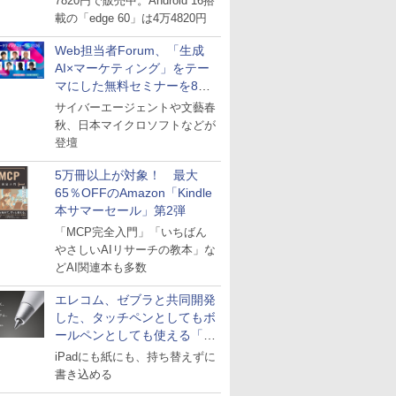
7820円で販売中。Android 16搭
載の「edge 60」は4万4820円
Web担当者Forum、「生成
AI×マーケティング」をテー
マにした無料セミナーを8月
27日にオンライン開催
サイバーエージェントや文藝春
秋、日本マイクロソフトなどが
登壇
5万冊以上が対象！ 最大
65％OFFのAmazon「Kindle
本サマーセール」第2弾
「MCP完全入門」「いちばん
やさしいAIリサーチの教本」な
どAI関連本も多数
エレコム、ゼブラと共同開発
した、タッチペンとしてもボ
ールペンとしても使える「ス
タイラスツーウェイ」発売
iPadにも紙にも、持ち替えずに
書き込める