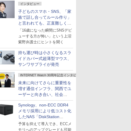
インタビュー
子どものスマホ・SNS、「家
族で話し合ってルール作り」
と言われても、正直難しくな
いですか？
「16歳になった瞬間にSNSデビ
ューする方が怖い」という上沼
紫野弁護士にヒントを聞く
持ち運び時は小さくなるスラ
イドカバー式超薄型マウス、
サンワサプライが発売
INTERNET Watch 30周年記念インタビュー
未来に向けてさらに重要性を
増す通信インフラ、関西でユ
ーザーと向き合い、社会
の“あたらしい”を起動し続け
Synology、non-ECC DDR4
る～オプテージ
メモリ採用により低コスト化
したNAS「DiskStation
neo+」シリーズ
予算を抑えて導入でき、ECCメ
モリへのアップグレードも可能