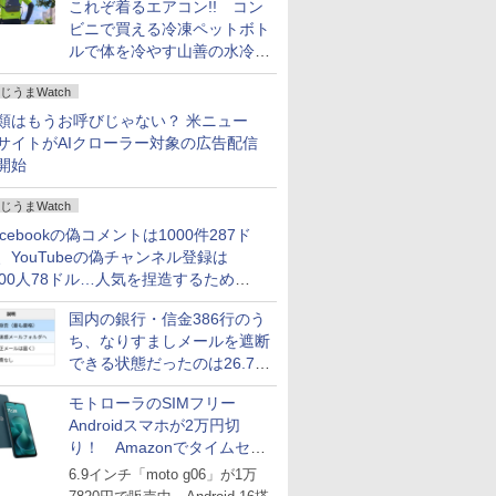
これぞ着るエアコン!! コン
ビニで買える冷凍ペットボト
ルで体を冷やす山善の水冷ベ
ストがロードバイクにちょう
じうまWatch
どいい【ぼっち・ざ・ろー
ど！その14】
類はもうお呼びじゃない？ 米ニュー
サイトがAIクローラー対象の広告配信
開始
じうまWatch
acebookの偽コメントは1000件287ド
、YouTubeの偽チャンネル登録は
000人78ドル…人気を捏造するための
格リストが公開中
国内の銀行・信金386行のう
ち、なりすましメールを遮断
できる状態だったのは26.7％
にとどまる～GMOブランド
モトローラのSIMフリー
セキュリティ調査
Androidスマホが2万円切
り！ Amazonでタイムセー
ル
6.9インチ「moto g06」が1万