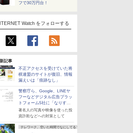
フで30万円台！
NTERNET Watch をフォローする
新記事
不正アクセスを受けていた将
棋連盟のサイトが復旧、情報
漏えいは「痕跡なし」
警察庁ら、Google、LINEヤ
フーなどデジタル広告プラッ
トフォーム5社に「なりすま
し詐欺広告」対策強化を要請
著名人の写真や映像を使った投
資詐欺などへの対策として
テレワーク、空いた時間でなにしてる？