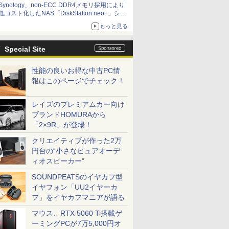
Synology、non-ECC DDR4メモリ採用により
低コスト化したNAS「DiskStation neo+」シリ
ーズ 予算を抑えて導入でき、ECCメモリへの
もっと見る
アップグレードも可能
Special Site
性能の良いお得な中古PC情
報はこのページでチェック！
レイズのプレミアムカー向け
ブランドHOMURAから
「2×9R」が登場！
クリエイティブが作った2万
円台の“小さなピュアオーデ
ィオスピーカー”
SOUNDPEATSのイヤカフ型
イヤフォン「UU2イヤーカ
フ」をイヤカフマニアが語る
マウス、RTX 5060 Ti搭載ゲ
ーミングPCが7万5,000円オ