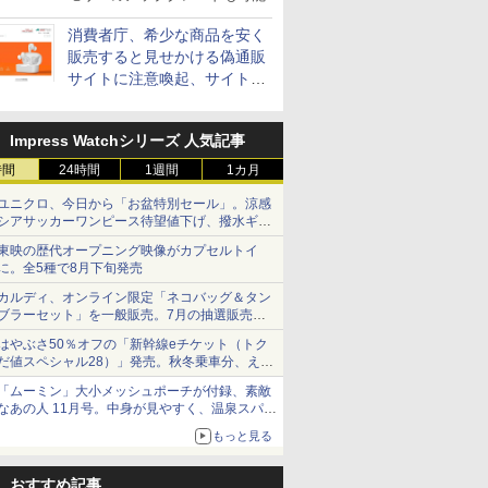
消費者庁、希少な商品を安く
販売すると見せかける偽通販
サイトに注意喚起、サイト名
とドメイン名を公表
Impress Watchシリーズ 人気記事
時間
24時間
1週間
1カ月
ユニクロ、今日から「お盆特別セール」。涼感
シアサッカーワンピース待望値下げ、撥水ギア
ショーツは1990円に
東映の歴代オープニング映像がカプセルトイ
に。全5種で8月下旬発売
カルディ、オンライン限定「ネコバッグ＆タン
ブラーセット」を一般販売。7月の抽選販売の
当選無効分
はやぶさ50％オフの「新幹線eチケット（トク
だ値スペシャル28）」発売。秋冬乗車分、えき
ねっと限定
「ムーミン」大小メッシュポーチが付録、素敵
なあの人 11月号。中身が見やすく、温泉スパに
も使える
もっと見る
おすすめ記事