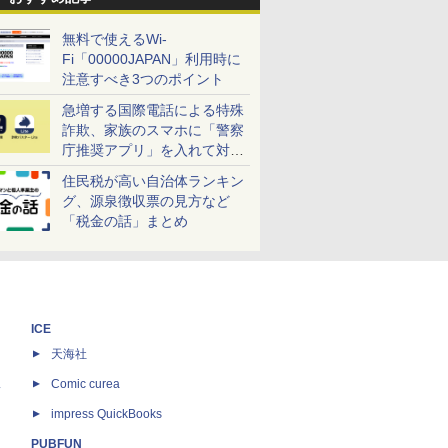
無料で使えるWi-
Fi「00000JAPAN」利用時に
注意すべき3つのポイント
急増する国際電話による特殊
詐欺、家族のスマホに「警察
庁推奨アプリ」を入れて対策
しよう！
住民税が高い自治体ランキン
グ、源泉徴収票の見方など
「税金の話」まとめ
ICE
天海社
ス
Comic curea
impress QuickBooks
PUBFUN