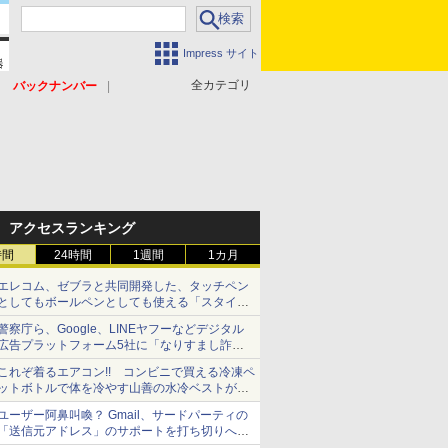
Impress サイト
全カテゴリ
バックナンバー
アクセスランキング
時間
24時間
1週間
1カ月
エレコム、ゼブラと共同開発した、タッチペン
としてもボールペンとしても使える「スタイラ
スツーウェイ」発売 iPadにも紙にも、持ち替
警察庁ら、Google、LINEヤフーなどデジタル
えずに書き込める
広告プラットフォーム5社に「なりすまし詐欺
広告」対策強化を要請 著名人の写真や映像を
これぞ着るエアコン!! コンビニで買える冷凍ペ
使った投資詐欺などへの対策として
ットボトルで体を冷やす山善の水冷ベストがロ
ードバイクにちょうどいい【ぼっち・ざ・ろー
ユーザー阿鼻叫喚？ Gmail、サードパーティの
ど！その14】【空いた時間でなにしてる？】
「送信元アドレス」のサポートを打ち切りへ
【やじうまWatch】