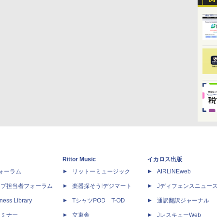
Rittor Music
イカロス出版
dフォーラム
リットーミュージック
AIRLINEweb
ップ担当者フォーラム
楽器探そう!デジマート
Jディフェンスニュー
ness Library
TシャツPOD T-OD
通訳翻訳ジャーナル
セミナー
立東舎
JレスキューWeb