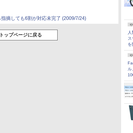
摘しても6割が対応未完了 (2009/7/24)
や
人
トップページに戻る
ス
を
や
F
ル
1
価