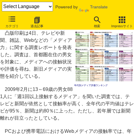
Powered by
Translate
信頼できるメディア1位は新聞記事、検索サイトは年代でばらつき
カテゴリ
過去記事
検索
Impressサイト
凸版印刷は4日、テレビや新
聞、雑誌、Webなどの「メディア
力」に関する調査レポートを発表
した。調査は、首都圏在住の男女
を対象に、メディアへの接触状況
や評価を尋ね、新旧メディアの実
態を紹介している。
年代別メディア評価ランキング
2009年2月に13～69歳の男女88
1人に「週1回以上接触するメディア」を聞いた調査では、テ
レビと新聞が依然として接触率が高く、全年代の平均値はテレ
ビが95％、新聞は約80％に上った。ただし、若年層では新聞
離れが目立ったとしている。
PCおよび携帯電話におけるWebメディアの接触率では、年