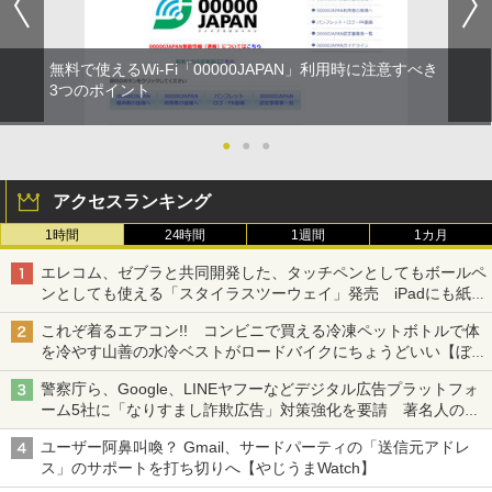
無料で使えるWi-Fi「00000JAPAN」利用時に注意すべき
3つのポイント
●
●
●
アクセスランキング
1時間
24時間
1週間
1カ月
エレコム、ゼブラと共同開発した、タッチペンとしてもボールペ
ンとしても使える「スタイラスツーウェイ」発売 iPadにも紙に
も、持ち替えずに書き込める
これぞ着るエアコン!! コンビニで買える冷凍ペットボトルで体
を冷やす山善の水冷ベストがロードバイクにちょうどいい【ぼっ
ち・ざ・ろーど！その14】【空いた時間でなにしてる？】
警察庁ら、Google、LINEヤフーなどデジタル広告プラットフォ
ーム5社に「なりすまし詐欺広告」対策強化を要請 著名人の写
真や映像を使った投資詐欺などへの対策として
ユーザー阿鼻叫喚？ Gmail、サードパーティの「送信元アドレ
ス」のサポートを打ち切りへ【やじうまWatch】