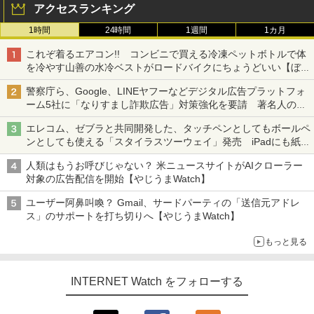
アクセスランキング
1時間
24時間
1週間
1カ月
これぞ着るエアコン!! コンビニで買える冷凍ペットボトルで体
を冷やす山善の水冷ベストがロードバイクにちょうどいい【ぼっ
ち・ざ・ろーど！その14】【空いた時間でなにしてる？】
警察庁ら、Google、LINEヤフーなどデジタル広告プラットフォ
ーム5社に「なりすまし詐欺広告」対策強化を要請 著名人の写
真や映像を使った投資詐欺などへの対策として
エレコム、ゼブラと共同開発した、タッチペンとしてもボールペ
ンとしても使える「スタイラスツーウェイ」発売 iPadにも紙に
も、持ち替えずに書き込める
人類はもうお呼びじゃない？ 米ニュースサイトがAIクローラー
対象の広告配信を開始【やじうまWatch】
ユーザー阿鼻叫喚？ Gmail、サードパーティの「送信元アドレ
ス」のサポートを打ち切りへ【やじうまWatch】
もっと見る
INTERNET Watch をフォローする