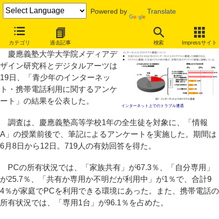
Powered by
Translate
慶應義塾高校1年のネットトラブル遭遇経験率は22.7％
カテゴリ
過去記事
検索
Impressサイト
慶應義塾大学大学院メディアデ
ザイン研究科とデジタルアーツは
19日、「青少年のインターネッ
ト・携帯電話利用に関するアンケ
ート」の結果を公表した。
インターネット上でのトラブル遭遇
調査は、慶應義塾高等学校1年の全生徒を対象に、「情報
A」の授業前後で、筆記によるアンケートを実施した。期間は
6月8日から12日。719人の有効回答を得た。
PCの所有状況では、「家族共有」が67.3％、「自分専用」
が25.7％、「共有か専用か不明だが利用中」が1％で、合計9
4％が家庭でPCを利用できる環境にあった。また、携帯電話の
所有状況では、「専用1台」が96.1％を占めた。