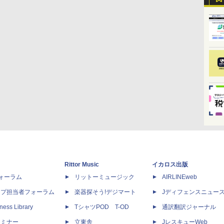
Rittor Music
イカロス出版
dフォーラム
リットーミュージック
AIRLINEweb
ップ担当者フォーラム
楽器探そう!デジマート
Jディフェンスニュー
ness Library
TシャツPOD T-OD
通訳翻訳ジャーナル
セミナー
立東舎
JレスキューWeb