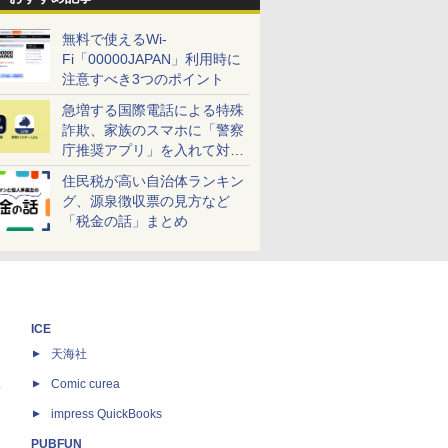
無料で使えるWi-
Fi「00000JAPAN」利用時に
注意すべき3つのポイント
急増する国際電話による特殊
詐欺、家族のスマホに「警察
庁推奨アプリ」を入れて対策
しよう！
住民税が高い自治体ランキン
グ、源泉徴収票の見方など
「税金の話」まとめ
ICE
天海社
ス
Comic curea
impress QuickBooks
PUBFUN