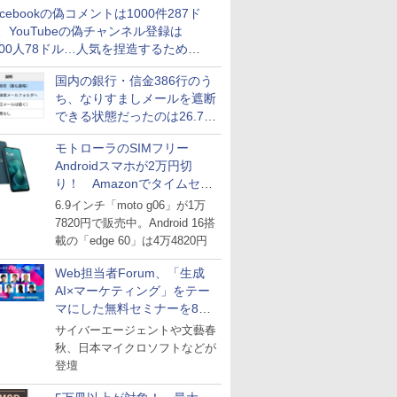
acebookの偽コメントは1000件287ド
、YouTubeの偽チャンネル登録は
000人78ドル…人気を捏造するための
格リストが公開中
国内の銀行・信金386行のう
ち、なりすましメールを遮断
できる状態だったのは26.7％
にとどまる～GMOブランド
モトローラのSIMフリー
セキュリティ調査
Androidスマホが2万円切
り！ Amazonでタイムセー
ル
6.9インチ「moto g06」が1万
7820円で販売中。Android 16搭
載の「edge 60」は4万4820円
Web担当者Forum、「生成
AI×マーケティング」をテー
マにした無料セミナーを8月
27日にオンライン開催
サイバーエージェントや文藝春
秋、日本マイクロソフトなどが
登壇