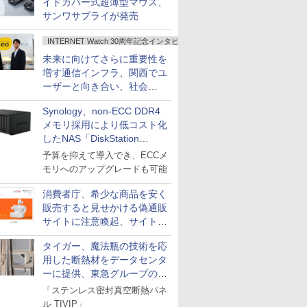
イドカバー式超薄型マウス、
サンワサプライが発売
INTERNET Watch 30周年記念インタビュー
未来に向けてさらに重要性を
増す通信インフラ、関西でユ
ーザーと向き合い、社会
の“あたらしい”を起動し続け
Synology、non-ECC DDR4
る～オプテージ
メモリ採用により低コスト化
したNAS「DiskStation
neo+」シリーズ
予算を抑えて導入でき、ECCメ
モリへのアップグレードも可能
消費者庁、希少な商品を安く
販売すると見せかける偽通販
サイトに注意喚起、サイト名
とドメイン名を公表
タイガー、魔法瓶の技術を応
用した断熱材をデータセンタ
ーに提供、東急グループの実
証実験で
「ステンレス密封真空断熱パネ
ル TIVIP」