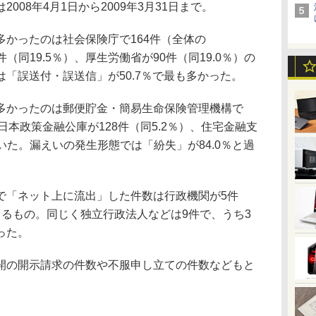
008年4月1日から2009年3月31日まで。
かったのは社会保険庁で164件（全体の
件（同19.5％）、厚生労働省が90件（同19.0％）の
「誤送付・誤送信」が50.7％で最も多かった。
かったのは郵便貯金・簡易生命保険管理機構で
、日本政策金融公庫が128件（同5.2％）、住宅金融支
続いた。漏えいの発生形態では「紛失」が84.0％と過
「ネット上に流出」した件数は行政機関が5件
よるもの。同じく独立行政法人などは9件で、うち3
った。
の開示請求の件数や不服申し立ての件数などもと