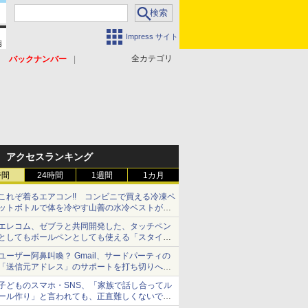
Impress サイト
全カテゴリ
バックナンバー
アクセスランキング
時間
24時間
1週間
1カ月
これぞ着るエアコン!! コンビニで買える冷凍ペ
ットボトルで体を冷やす山善の水冷ベストがロ
ードバイクにちょうどいい【ぼっち・ざ・ろー
エレコム、ゼブラと共同開発した、タッチペン
ど！その14】【空いた時間でなにしてる？】
としてもボールペンとしても使える「スタイラ
スツーウェイ」発売 iPadにも紙にも、持ち替
ユーザー阿鼻叫喚？ Gmail、サードパーティの
えずに書き込める
「送信元アドレス」のサポートを打ち切りへ
【やじうまWatch】
子どものスマホ・SNS、「家族で話し合ってル
ール作り」と言われても、正直難しくないです
か？ 「16歳になった瞬間にSNSデビューする