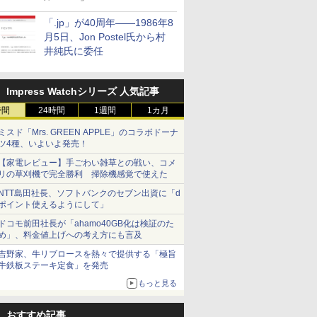
「.jp」が40周年――1986年8
月5日、Jon Postel氏から村
井純氏に委任
Impress Watchシリーズ 人気記事
時間
24時間
1週間
1カ月
ミスド「Mrs. GREEN APPLE」のコラボドーナ
ツ4種、いよいよ発売！
【家電レビュー】手ごわい雑草との戦い、コメ
リの草刈機で完全勝利 掃除機感覚で使えた
NTT島田社長、ソフトバンクのセブン出資に「d
ポイント使えるようにして」
ドコモ前田社長が「ahamo40GB化は検証のた
め」、料金値上げへの考え方にも言及
吉野家、牛リブロースを熱々で提供する「極旨
牛鉄板ステーキ定食」を発売
もっと見る
おすすめ記事