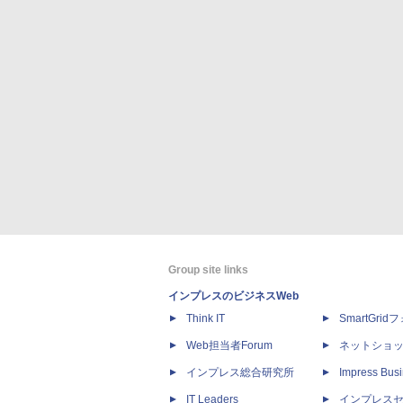
Group site links
インプレスのビジネスWeb
Think IT
SmartGri
Web担当者Forum
ネットショ
インプレス総合研究所
Impress Busi
IT Leaders
インプレス