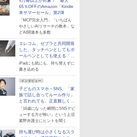
5万冊以上が対象！ 最大
65％OFFのAmazon「Kindle
本サマーセール」第2弾
「MCP完全入門」「いちばん
やさしいAIリサーチの教本」な
どAI関連本も多数
エレコム、ゼブラと共同開発
した、タッチペンとしてもボ
ールペンとしても使える「ス
タイラスツーウェイ」発売
iPadにも紙にも、持ち替えずに
書き込める
インタビュー
子どものスマホ・SNS、「家
族で話し合ってルール作り」
と言われても、正直難しくな
いですか？
「16歳になった瞬間にSNSデビ
ューする方が怖い」という上沼
紫野弁護士にヒントを聞く
持ち運び時は小さくなるスラ