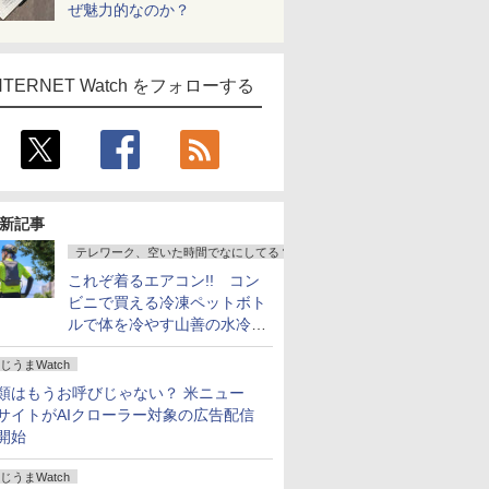
ぜ魅力的なのか？
NTERNET Watch をフォローする
新記事
テレワーク、空いた時間でなにしてる？
これぞ着るエアコン!! コン
ビニで買える冷凍ペットボト
ルで体を冷やす山善の水冷ベ
ストがロードバイクにちょう
じうまWatch
どいい【ぼっち・ざ・ろー
ど！その14】
類はもうお呼びじゃない？ 米ニュー
サイトがAIクローラー対象の広告配信
開始
じうまWatch