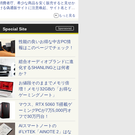
消費者庁、希少な商品を安く販売すると見せか
方が怖い」という上沼紫野弁護士にヒントを聞
ける偽通販サイトに注意喚起、サイト名とドメ
く
イン名を公表
もっと見る
Special Site
性能の良いお得な中古PC情
報はこのページでチェック！
総合オーディオブランドに進
化するSHANLINGとは何者
か？
お値段そのままでメモリ倍
増！メモリ32GBの「お得な
ゲーミングノート」
マウス、RTX 5060 Ti搭載ゲ
ーミングPCが7万5,000円オ
フで30万円台！
AIスマートノートの
iFLYTEK「AINOTE 2」はな