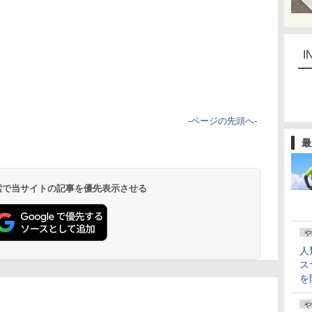
I
-
ページの先頭へ
-
最
 検索で当サイトの記事を優先表示させる
や
人
ス
を
や