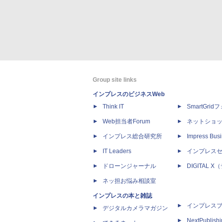
Group site links
インプレスのビジネスWeb
Think IT
SmartGri
Web担当者Forum
ネットショ
インプレス総合研究所
Impress Busi
IT Leaders
インプレス
ドローンジャーナル
DIGITAL
ネッ担お悩み相談室
インプレスの本と雑誌
インプレス
デジタルカメラマガジン
NextPublish