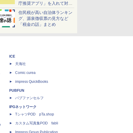
庁推奨アプリ」を入れて対策
しよう！
住民税が高い自治体ランキン
グ、源泉徴収票の見方など
「税金の話」まとめ
ICE
天海社
ス
Comic curea
impress QuickBooks
PUBFUN
パブファンセルフ
IPGネットワーク
TシャツPOD pTa.shop
カスタム写真集POD fabli
e
Impress Group Publication