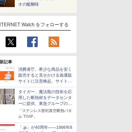
オの醍醐味
NTERNET Watch をフォローする
新記事
消費者庁、希少な商品を安く
販売すると見せかける偽通販
サイトに注意喚起、サイト名
とドメイン名を公表
タイガー、魔法瓶の技術を応
用した断熱材をデータセンタ
ーに提供、東急グループの実
証実験で
「ステンレス密封真空断熱パネ
ル TIVIP」
「.jp」が40周年――1986年8