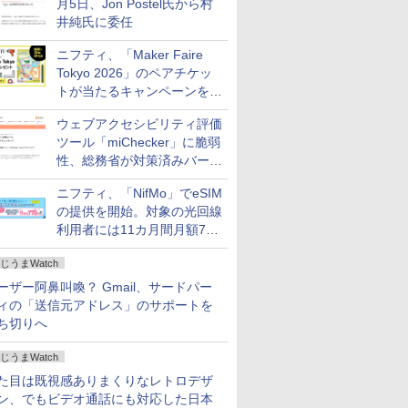
月5日、Jon Postel氏から村
井純氏に委任
ニフティ、「Maker Faire
Tokyo 2026」のペアチケッ
トが当たるキャンペーンをX
で実施。8月16日まで
ウェブアクセシビリティ評価
ツール「miChecker」に脆弱
性、総務省が対策済みバージ
ョンへの更新を呼び掛け
ニフティ、「NifMo」でeSIM
の提供を開始。対象の光回線
利用者には11カ月間月額770
円割引のキャンペーン
じうまWatch
ーザー阿鼻叫喚？ Gmail、サードパー
ィの「送信元アドレス」のサポートを
ち切りへ
じうまWatch
た目は既視感ありまくりなレトロデザ
ン、でもビデオ通話にも対応した日本