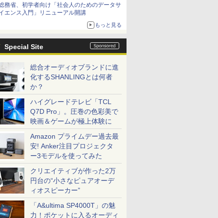
総務省、初学者向け「社会人のためのデータサ
イエンス入門」リニューアル開講
もっと見る
Special Site
総合オーディオブランドに進
化するSHANLINGとは何者
か？
ハイグレードテレビ「TCL
Q7D Pro」。圧巻の色彩美で
映画＆ゲームが極上体験に
Amazon プライムデー過去最
安! Anker注目プロジェクタ
ー3モデルを使ってみた
クリエイティブが作った2万
円台の“小さなピュアオーデ
ィオスピーカー”
「A&ultima SP4000T」の魅
力！ポケットに入るオーディ