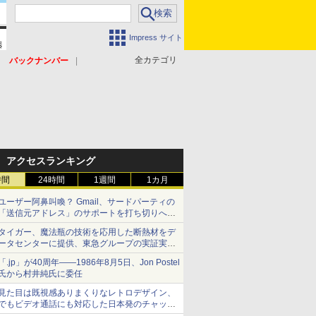
Impress サイト
全カテゴリ
バックナンバー
アクセスランキング
時間
24時間
1週間
1カ月
ユーザー阿鼻叫喚？ Gmail、サードパーティの
「送信元アドレス」のサポートを打ち切りへ
【やじうまWatch】
タイガー、魔法瓶の技術を応用した断熱材をデ
ータセンターに提供、東急グループの実証実験
で 「ステンレス密封真空断熱パネル TIVIP」
「.jp」が40周年――1986年8月5日、Jon Postel
氏から村井純氏に委任
見た目は既視感ありまくりなレトロデザイン、
でもビデオ通話にも対応した日本発のチャット
アプリが登場【やじうまWatch】