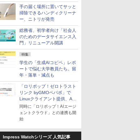
手の届く場所に置いてサッと
掃除できるハンディクリーナ
ー、ニトリが発売
総務省、初学者向け「社会人
のためのデータサイエンス入
門」リニューアル開講
特集
学生の「生成AIコピペ」レポ
ートで悩む大学教員たち。留
年・落単・減点も
「ロリポップ！ゼロトラスト
リンク byGMOペパボ」で
Linuxクライアント提供、AI
エージェントの接続が容易に
同時に「ロリポップ！AIエージ
ェントクラウド」との連携も開
始
Impress Watchシリーズ 人気記事