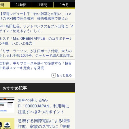
時間
24時間
1週間
1カ月
【家電レビュー】手ごわい雑草との戦い、コメ
リの草刈機で完全勝利 掃除機感覚で使えた
NTT島田社長、ソフトバンクのセブン出資に「d
ポイント使えるようにして」
ミスド「Mrs. GREEN APPLE」のコラボドーナ
ツ4種、いよいよ発売！
「リサ・ラーソン」がま口ポーチ付録、大人の
おしゃれ手帖 10月号。ジャカード織の北欧猫デ
ザイン
吉野家、牛リブロースを熱々で提供する「極旨
牛鉄板ステーキ定食」を発売
もっと見る
おすすめ記事
無料で使えるWi-
Fi「00000JAPAN」利用時に
注意すべき3つのポイント
急増する国際電話による特殊
詐欺、家族のスマホに「警察