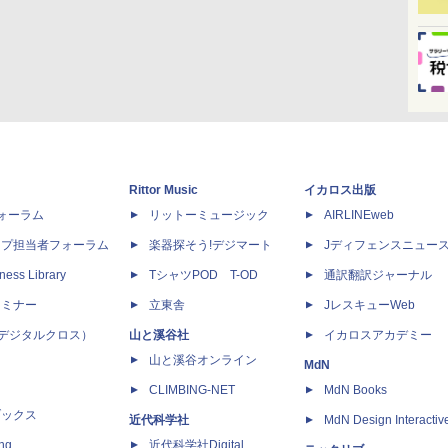
Rittor Music
イカロス出版
dフォーラム
リットーミュージック
AIRLINEweb
ップ担当者フォーラム
楽器探そう!デジマート
Jディフェンスニュー
ness Library
TシャツPOD T-OD
通訳翻訳ジャーナル
セミナー
立東舎
JレスキューWeb
 X（デジタルクロス）
山と溪谷社
イカロスアカデミー
山と溪谷オンライン
MdN
CLIMBING-NET
MdN Books
ブックス
近代科学社
MdN Design Interactiv
ing
近代科学社Digital