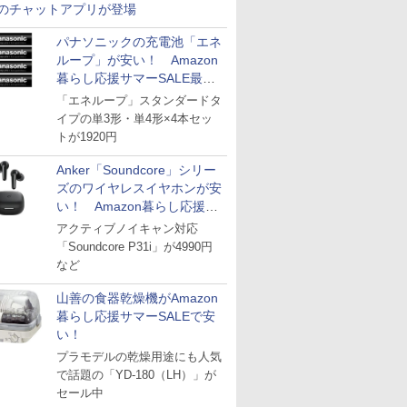
のチャットアプリが登場
パナソニックの充電池「エネ
ループ」が安い！ Amazon
暮らし応援サマーSALE最終
日
「エネループ」スタンダードタ
イプの単3形・単4形×4本セッ
トが1920円
Anker「Soundcore」シリー
ズのワイヤレスイヤホンが安
い！ Amazon暮らし応援サ
マーSALE
アクティブノイキャン対応
「Soundcore P31i」が4990円
など
山善の食器乾燥機がAmazon
暮らし応援サマーSALEで安
い！
プラモデルの乾燥用途にも人気
で話題の「YD-180（LH）」が
セール中