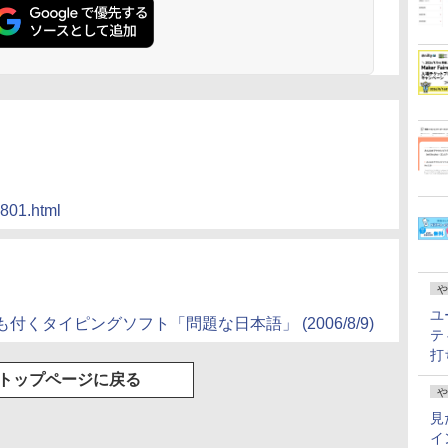
2801.html
や
ユ
くタイピングソフト「問題な日本語」 (2006/8/9)
テ
打
トップページに戻る
や
見
イ