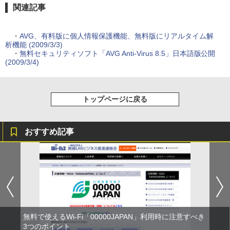
関連記事
・
AVG、有料版に個人情報保護機能、無料版にリアルタイム解
析機能 (2009/3/3)
・
無料セキュリティソフト「AVG Anti-Virus 8.5」日本語版公開
(2009/3/4)
トップページに戻る
おすすめ記事
無料で使えるWi-Fi「00000JAPAN」利用時に注意すべき
3つのポイント