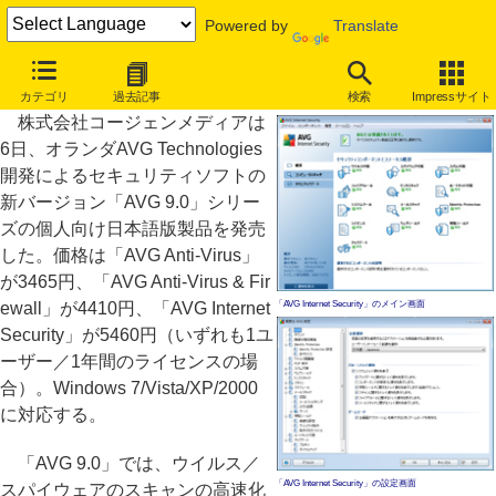
Powered by
Translate
セキュリティソフト「AVG 9.0」シリーズの日本語有料版発売
カテゴリ
過去記事
検索
Impressサイト
株式会社コージェンメディアは
6日、オランダAVG Technologies
開発によるセキュリティソフトの
新バージョン「AVG 9.0」シリー
ズの個人向け日本語版製品を発売
した。価格は「AVG Anti-Virus」
が3465円、「AVG Anti-Virus & Fir
ewall」が4410円、「AVG Internet
「AVG Internet Security」のメイン画面
Security」が5460円（いずれも1ユ
ーザー／1年間のライセンスの場
合）。Windows 7/Vista/XP/2000
に対応する。
「AVG 9.0」では、ウイルス／
「AVG Internet Security」の設定画面
スパイウェアのスキャンの高速化