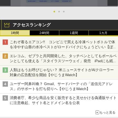
●
●
●
アクセスランキング
1時間
24時間
1週間
1カ月
これぞ着るエアコン!! コンビニで買える冷凍ペットボトルで体
を冷やす山善の水冷ベストがロードバイクにちょうどいい【ぼっ
ち・ざ・ろーど！その14】【空いた時間でなにしてる？】
エレコム、ゼブラと共同開発した、タッチペンとしてもボールペ
ンとしても使える「スタイラスツーウェイ」発売 iPadにも紙に
も、持ち替えずに書き込める
人類はもうお呼びじゃない？ 米ニュースサイトがAIクローラー
対象の広告配信を開始【やじうまWatch】
ユーザー阿鼻叫喚？ Gmail、サードパーティの「送信元アドレ
ス」のサポートを打ち切りへ【やじうまWatch】
消費者庁、希少な商品を安く販売すると見せかける偽通販サイト
に注意喚起、サイト名とドメイン名を公表
もっと見る