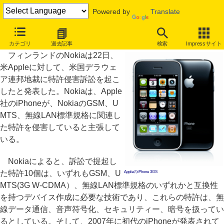
Powered by
Translate
NokiaがAppleを提訴、iPhoneによる特許侵害で
カテゴリ
過去記事
検索
Impressサイト
フィンランドのNokiaは22日、
米Appleに対して、米国デラウェ
ア連邦地裁に特許侵害訴訟を起こ
したと発表した。Nokiaは、Apple
社のiPhoneが、NokiaのGSM、U
MTS、無線LAN標準規格に関連し
た特許を侵害していると主張して
いる。
Nokiaによると、訴訟で提起し
た特許10個は、いずれもGSM、U
AppleのiPhone 3GS
MTS(3G W-CDMA）、無線LAN標準規格のいずれかと互換性
を持つデバイス作成に必要な技術であり、これらの特許は、無
線データ通信、音声符号化、セキュリティー、暗号を扱ってい
るとしている。そして、2007年に初代のiPhoneが発表されて