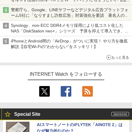
ち・ざ・ろーど！その14】【空いた時間でなにしてる？】
警察庁ら、Google、LINEヤフーなどデジタル広告プラットフォ
ーム5社に「なりすまし詐欺広告」対策強化を要請 著名人の写
真や映像を使った投資詐欺などへの対策として
Synology、non-ECC DDR4メモリ採用により低コスト化した
NAS「DiskStation neo+」シリーズ 予算を抑えて導入でき、
ECCメモリへのアップグレードも可能
iPhoneとAndroid間の「AirDrop」がついに実現！ やり方を徹底
解説【自宅Wi-Fiの“わからない”をスッキリ！】
もっと見る
INTERNET Watch をフォローする
Special Site
AIスマートノートのiFLYTEK「AINOTE 2」は
なぜ魅力的なのか？