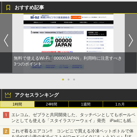
おすすめ記事
無料で使えるWi-Fi「00000JAPAN」利用時に注意すべき
3つのポイント
●
●
●
アクセスランキング
1時間
24時間
1週間
1カ月
エレコム、ゼブラと共同開発した、タッチペンとしてもボールペ
ンとしても使える「スタイラスツーウェイ」発売 iPadにも紙に
も、持ち替えずに書き込める
これぞ着るエアコン!! コンビニで買える冷凍ペットボトルで体
を冷やす山善の水冷ベストがロードバイクにちょうどいい【ぼっ