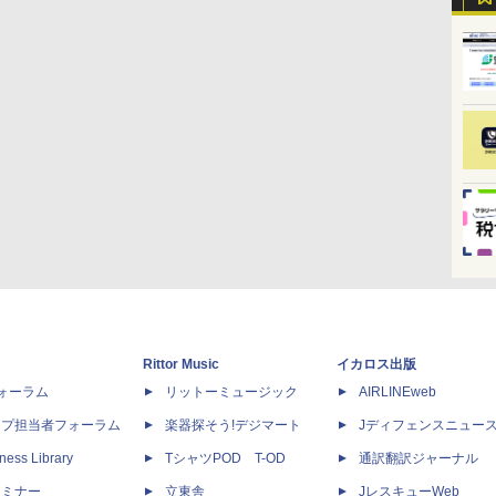
Rittor Music
イカロス出版
dフォーラム
リットーミュージック
AIRLINEweb
ップ担当者フォーラム
楽器探そう!デジマート
Jディフェンスニュー
ness Library
TシャツPOD T-OD
通訳翻訳ジャーナル
セミナー
立東舎
JレスキューWeb