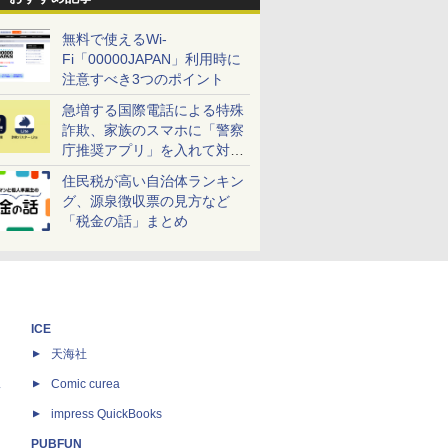
無料で使えるWi-
Fi「00000JAPAN」利用時に
注意すべき3つのポイント
急増する国際電話による特殊
詐欺、家族のスマホに「警察
庁推奨アプリ」を入れて対策
しよう！
住民税が高い自治体ランキン
グ、源泉徴収票の見方など
「税金の話」まとめ
ICE
天海社
ス
Comic curea
impress QuickBooks
PUBFUN