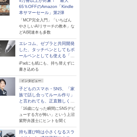
5万冊以上が対象！ 最大
65％OFFのAmazon「Kindle
本サマーセール」第2弾
「MCP完全入門」「いちばん
やさしいAIリサーチの教本」な
どAI関連本も多数
エレコム、ゼブラと共同開発
した、タッチペンとしてもボ
ールペンとしても使える「ス
タイラスツーウェイ」発売
iPadにも紙にも、持ち替えずに
書き込める
インタビュー
子どものスマホ・SNS、「家
族で話し合ってルール作り」
と言われても、正直難しくな
いですか？
「16歳になった瞬間にSNSデビ
ューする方が怖い」という上沼
紫野弁護士にヒントを聞く
持ち運び時は小さくなるスラ