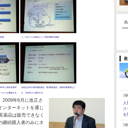
I
説明
シンガポールを拠点として海外事業を開始
最
9年中に海外在留邦
当初は日本の第1類医薬品、第2類医薬品、排卵日検査薬など
サービスを開始する
を、日本向けに販売する
や
009年6月に改正さ
人
インターネットを通じ
ス
を
の医薬品は販売できなく
の継続購入者のみにネ
や