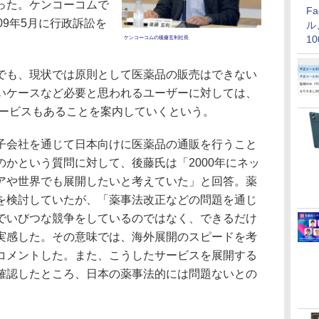
った。ケンコーコムで
F
09年5月に行政訴訟を
ル
1
ケンコーコムの後藤玄利社長
。
価
も、現状では原則として医薬品の販売はできない
いケースなど必要と思われるユーザーに対しては、
サービスもあることを案内していくという。
会社を通じて日本向けに医薬品の通販を行うこと
かという質問に対して、後藤氏は「2000年にネッ
アや世界でも展開したいと考えていた」と回答。薬
を検討していたが、「薬事法改正などの問題を通じ
でいびつな競争をしているのではなく、できるだけ
実感した。その意味では、海外展開のスピードを考
コメントした。また、こうしたサービスを展開する
確認したところ、日本の薬事法的には問題ないとの