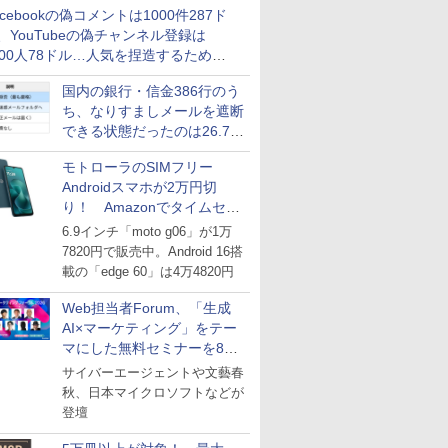
acebookの偽コメントは1000件287ド
、YouTubeの偽チャンネル登録は
000人78ドル…人気を捏造するための
格リストが公開中
国内の銀行・信金386行のう
ち、なりすましメールを遮断
できる状態だったのは26.7％
にとどまる～GMOブランド
モトローラのSIMフリー
セキュリティ調査
Androidスマホが2万円切
り！ Amazonでタイムセー
ル
6.9インチ「moto g06」が1万
7820円で販売中。Android 16搭
載の「edge 60」は4万4820円
Web担当者Forum、「生成
AI×マーケティング」をテー
マにした無料セミナーを8月
27日にオンライン開催
サイバーエージェントや文藝春
秋、日本マイクロソフトなどが
登壇