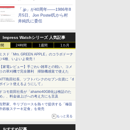
「.jp」が40周年――1986年8
月5日、Jon Postel氏から村
井純氏に委任
Impress Watchシリーズ 人気記事
時間
24時間
1週間
1カ月
ミスド「Mrs. GREEN APPLE」のコラボドーナ
ツ4種、いよいよ発売！
【家電レビュー】手ごわい雑草との戦い、コメ
リの草刈機で完全勝利 掃除機感覚で使えた
NTT島田社長、ソフトバンクのセブン出資に「d
ポイント使えるようにして」
ドコモ前田社長が「ahamo40GB化は検証のた
め」、料金値上げへの考え方にも言及
吉野家、牛リブロースを熱々で提供する「極旨
牛鉄板ステーキ定食」を発売
もっと見る
おすすめ記事