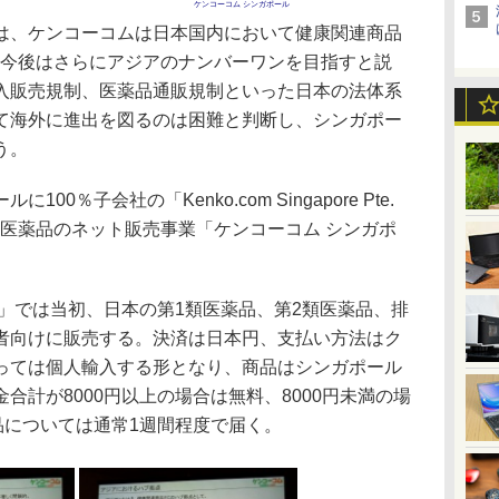
ケンコーコム シンガポール
、ケンコーコムは日本国内において健康関連商品
、今後はさらにアジアのナンバーワンを目指すと説
入販売規制、医薬品通販規制といった日本の法体系
て海外に進出を図るのは困難と判断し、シンガポー
う。
％子会社の「Kenko.com Singapore Pte.
6日に医薬品のネット販売事業「ケンコーコム シンガポ
」では当初、日本の第1類医薬品、第2類医薬品、排
者向けに販売する。決済は日本円、支払い方法はク
っては個人輸入する形となり、商品はシンガポール
合計が8000円以上の場合は無料、8000円未満の場
品については通常1週間程度で届く。