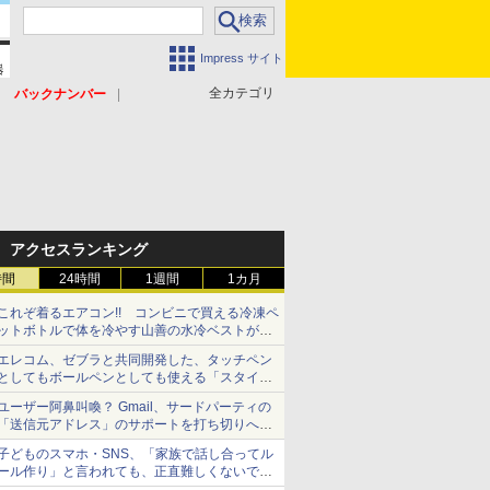
Impress サイト
全カテゴリ
バックナンバー
アクセスランキング
時間
24時間
1週間
1カ月
これぞ着るエアコン!! コンビニで買える冷凍ペ
ットボトルで体を冷やす山善の水冷ベストがロ
ードバイクにちょうどいい【ぼっち・ざ・ろー
エレコム、ゼブラと共同開発した、タッチペン
ど！その14】【空いた時間でなにしてる？】
としてもボールペンとしても使える「スタイラ
スツーウェイ」発売 iPadにも紙にも、持ち替
ユーザー阿鼻叫喚？ Gmail、サードパーティの
えずに書き込める
「送信元アドレス」のサポートを打ち切りへ
【やじうまWatch】
子どものスマホ・SNS、「家族で話し合ってル
ール作り」と言われても、正直難しくないです
か？ 「16歳になった瞬間にSNSデビューする