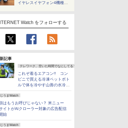
イヤレスイヤフォン4機種を
一気に聴く
NTERNET Watch をフォローする
新記事
テレワーク、空いた時間でなにしてる？
これぞ着るエアコン!! コン
ビニで買える冷凍ペットボト
ルで体を冷やす山善の水冷ベ
ストがロードバイクにちょう
じうまWatch
どいい【ぼっち・ざ・ろー
ど！その14】
類はもうお呼びじゃない？ 米ニュー
サイトがAIクローラー対象の広告配信
開始
じうまWatch