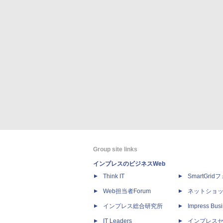
Group site links
インプレスのビジネスWeb
Think IT
SmartGri
Web担当者Forum
ネットショ
インプレス総合研究所
Impress Busi
IT Leaders
インプレス