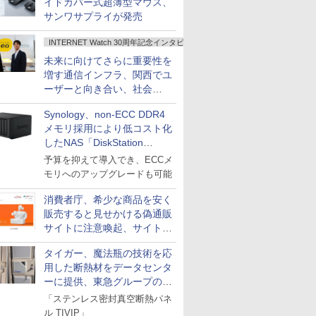
イドカバー式超薄型マウス、
サンワサプライが発売
INTERNET Watch 30周年記念インタビュー
未来に向けてさらに重要性を
増す通信インフラ、関西でユ
ーザーと向き合い、社会
の“あたらしい”を起動し続け
Synology、non-ECC DDR4
る～オプテージ
メモリ採用により低コスト化
したNAS「DiskStation
neo+」シリーズ
予算を抑えて導入でき、ECCメ
モリへのアップグレードも可能
消費者庁、希少な商品を安く
販売すると見せかける偽通販
サイトに注意喚起、サイト名
とドメイン名を公表
タイガー、魔法瓶の技術を応
用した断熱材をデータセンタ
ーに提供、東急グループの実
証実験で
「ステンレス密封真空断熱パネ
ル TIVIP」