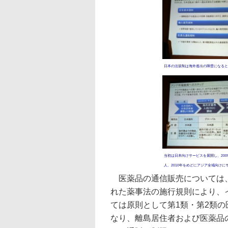
日本の法規制は海外進出の障壁になると
当初は日本向けサービスを展開し、200
人、2010年をめどにアジア全域向けに
医薬品の通信販売については、2
れた薬事法の施行規則により、
ては原則として第1類・第2類
なり、離島居住者および医薬品