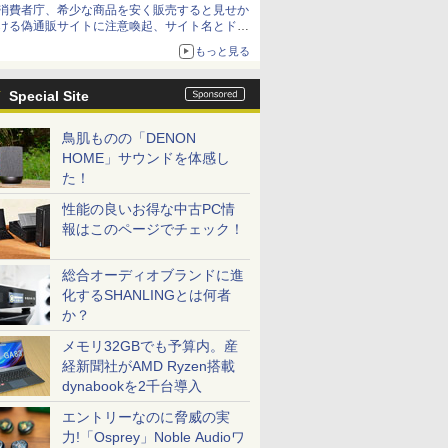
消費者庁、希少な商品を安く販売すると見せか
方が怖い」という上沼紫野弁護士にヒントを聞
ける偽通販サイトに注意喚起、サイト名とドメ
く
イン名を公表
もっと見る
Special Site
鳥肌ものの「DENON
HOME」サウンドを体感し
た！
性能の良いお得な中古PC情
報はこのページでチェック！
総合オーディオブランドに進
化するSHANLINGとは何者
か？
メモリ32GBでも予算内。産
経新聞社がAMD Ryzen搭載
dynabookを2千台導入
エントリーなのに脅威の実
力!「Osprey」Noble Audioワ