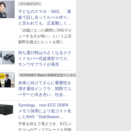
インタビュー
子どものスマホ・SNS、「家
族で話し合ってルール作り」
と言われても、正直難しくな
いですか？
「16歳になった瞬間にSNSデビ
ューする方が怖い」という上沼
紫野弁護士にヒントを聞く
持ち運び時は小さくなるスラ
イドカバー式超薄型マウス、
サンワサプライが発売
INTERNET Watch 30周年記念インタビュー
未来に向けてさらに重要性を
増す通信インフラ、関西でユ
ーザーと向き合い、社会
の“あたらしい”を起動し続け
Synology、non-ECC DDR4
る～オプテージ
メモリ採用により低コスト化
したNAS「DiskStation
neo+」シリーズ
予算を抑えて導入でき、ECCメ
モリへのアップグレードも可能