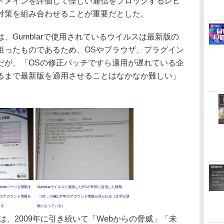
ドメインを評価して怪しい通信をブロックするレピ
対策を組み合わせることが重要だとした。
Gumblarで使用されているウイルスは最新版の
狙ったものであるため、OSやブラウザ、プラグイン
だが、「OSの修正パッチですら適用が遅れている企
るまで最新版を適用させることはなかなか難しい」
たWebページを閲覧す
Gumblarウイルスに感染したPCが外部に送信した情報。
Pのアカウント情報を
「S0:」の欄にFTPのアカウント情報が見られる（文字が逆
する
順になっている）
は、2009年に引き続いて「Webからの脅威」「未