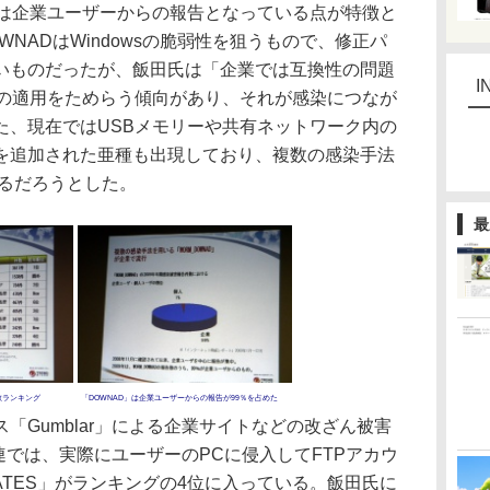
％は企業ユーザーからの報告となっている点が特徴と
WNADはWindowsの脆弱性を狙うもので、修正パ
いものだったが、飯田氏は「企業では互換性の問題
I
ッチの適用をためらう傾向があり、それが感染につなが
た、現在ではUSBメモリーや共有ネットワーク内の
を追加された亜種も出現しており、複数の感染手法
するだろうとした。
最
数ランキング
「DOWNAD」は企業ユーザーからの報告が99％を占めた
Gumblar」による企業サイトなどの改ざん被害
関連では、実際にユーザーのPCに侵入してFTPアカウ
KATES」がランキングの4位に入っている。飯田氏に