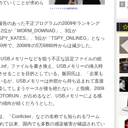
めていくことが求めら
トレンドマイクロの飯田朝洋氏
告のあった不正プログラムの2009年ランキング
、2位が「WORM_DOWNAD」、3位が
SPY_KATES」、5位が「TSPY_ONLINEG」となっ
10件で、2008年の5万6880件からは減少した。
は、USBメモリーなどを狙う不正な設定ファイルの総
un.inf」ファイルを書き換え、USBメモリーの挿入時
させることを目的としている。飯田氏は、「企業も
いるが、USBメモリーは外部から持ち込まれて直接
してしまうケースが後を絶たない」と指摘。2009
OTORUN」が占めるなど、USBメモリーによる感
の傾向が続くだろうとした。
、「Conficker」などの名称でも知られるワーム
認されて以来、国内でも多数の感染被害が確認されてい