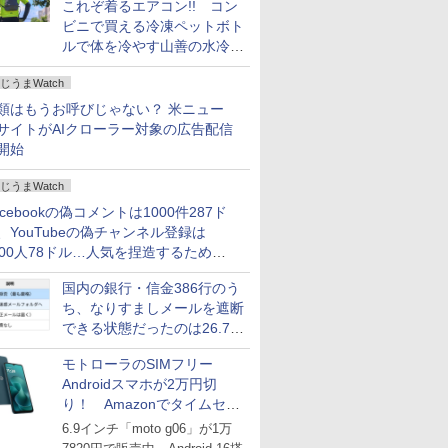
これぞ着るエアコン!! コン
ビニで買える冷凍ペットボト
ルで体を冷やす山善の水冷ベ
ストがロードバイクにちょう
じうまWatch
どいい【ぼっち・ざ・ろー
ど！その14】
類はもうお呼びじゃない？ 米ニュー
サイトがAIクローラー対象の広告配信
開始
じうまWatch
acebookの偽コメントは1000件287ド
、YouTubeの偽チャンネル登録は
000人78ドル…人気を捏造するための
格リストが公開中
国内の銀行・信金386行のう
ち、なりすましメールを遮断
できる状態だったのは26.7％
にとどまる～GMOブランド
モトローラのSIMフリー
セキュリティ調査
Androidスマホが2万円切
り！ Amazonでタイムセー
ル
6.9インチ「moto g06」が1万