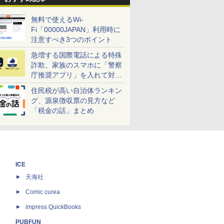
無料で使えるWi-
Fi「00000JAPAN」利用時に
注意すべき3つのポイント
急増する国際電話による特殊
詐欺、家族のスマホに「警察
庁推奨アプリ」を入れて対策
しよう！
住民税が高い自治体ランキン
グ、源泉徴収票の見方など
「税金の話」まとめ
ICE
天海社
ス
Comic curea
impress QuickBooks
PUBFUN