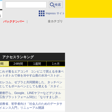
Impress サイト
全カテゴリ
バックナンバー
アクセスランキング
時間
24時間
1週間
1カ月
これぞ着るエアコン!! コンビニで買える冷凍ペ
ットボトルで体を冷やす山善の水冷ベストがロ
ードバイクにちょうどいい【ぼっち・ざ・ろー
エレコム、ゼブラと共同開発した、タッチペン
ど！その14】【空いた時間でなにしてる？】
としてもボールペンとしても使える「スタイラ
スツーウェイ」発売 iPadにも紙にも、持ち替
警察庁ら、Google、LINEヤフーなどデジタル
えずに書き込める
広告プラットフォーム5社に「なりすまし詐欺
広告」対策強化を要請 著名人の写真や映像を
総務省、初学者向け「社会人のためのデータサ
使った投資詐欺などへの対策として
イエンス入門」リニューアル開講