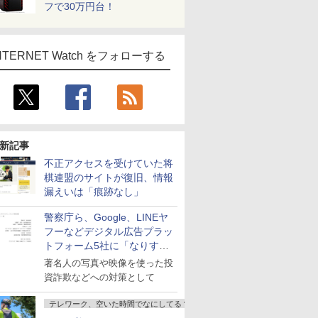
フで30万円台！
NTERNET Watch をフォローする
新記事
不正アクセスを受けていた将
棋連盟のサイトが復旧、情報
漏えいは「痕跡なし」
警察庁ら、Google、LINEヤ
フーなどデジタル広告プラッ
トフォーム5社に「なりすま
し詐欺広告」対策強化を要請
著名人の写真や映像を使った投
資詐欺などへの対策として
テレワーク、空いた時間でなにしてる？