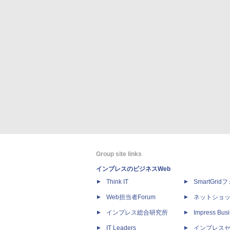
Group site links
インプレスのビジネスWeb
Think IT
SmartGri
Web担当者Forum
ネットショ
インプレス総合研究所
Impress Busi
IT Leaders
インプレス