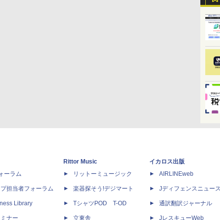
Rittor Music
イカロス出版
dフォーラム
リットーミュージック
AIRLINEweb
ップ担当者フォーラム
楽器探そう!デジマート
Jディフェンスニュー
ness Library
TシャツPOD T-OD
通訳翻訳ジャーナル
セミナー
立東舎
JレスキューWeb