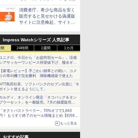
消費者庁、希少な商品を安く
販売すると見せかける偽通販
サイトに注意喚起、サイト名
とドメイン名を公表
Impress Watchシリーズ 人気記事
時間
24時間
1週間
1カ月
ユニクロ、今日から「お盆特別セール」。涼感
シアサッカーワンピース待望値下げ、撥水ギア
ショーツは1990円に
【家電レビュー】手ごわい雑草との戦い、コメ
リの草刈機で完全勝利 掃除機感覚で使えた
NTT島田社長、ソフトバンクのセブン出資に「d
ポイント使えるようにして」
カルディ、オンライン限定「ネコバッグ＆タン
ブラーセット」を一般販売。7月の抽選販売の
当選無効分
「オクトパストラベラー」70%オフで1,643
円！ もうすぐ終了のセール情報まとめ【8月8日
更新】
もっと見る
ニンテンドーeショップでは「大神 絶景版」が
67%オフで990円
おすすめ記事