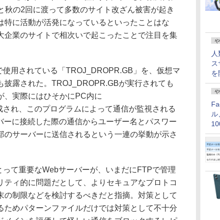
年の春と秋の2回に渡って多数のサイト改ざん被害が起き
は特に活動が活発になっているといったことはな
大企業のサイトで相次いで起こったことで注目を集
や
人
ス
で使用されている「TROJ_DROPR.GB」を、仮想マ
を
露された。TROJ_DROPR.GBが実行されても
や
が、実際にはひそかにPC内に
F
」が作成され、このプログラムによって通信が監視される
ル
ーバーに接続した際の通信からユーザー名とパスワー
1
価
部のサーバーに送信されるという一連の挙動が示さ
とって重要なWebサーバーが、いまだにFTPで管理
リティ的に問題だとして、よりセキュアなプロトコ
末の制限などを検討するべきだと指摘。対策として
るためパターンファイルだけでは対策として不十分