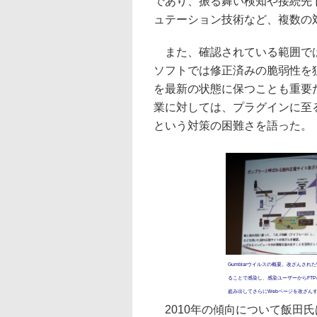
であり、振る舞い検知や接続先
ュテーション技術など、複数の
また、確認されている範囲では、
ソフトでは修正済みの脆弱性を
を最新の状態に保つことも重要
業に対しては、プラグインに至
という対策の困難さを語った。
Gumblarウイルスの概要。改ざんされ
ることで感染し、感染ユーザーからFT
盗み出してさらにWebページを改ざん
2010年の傾向について飯田氏