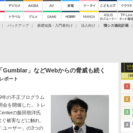
バックアップ
基礎知識・入門者向け
法人向け
情シス強化計画
Gumblar」などWebからの脅威も続く
1
威レポート
9年の不正プログラム
明会を開催した。トレ
g Centerの飯田朝洋氏
相次ぐ被害などに触れ、
「ユーザー」の3つの