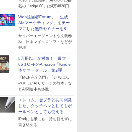
7820円で販売中。Android 16搭
載の「edge 60」は4万4820円
Web担当者Forum、「生成
AI×マーケティング」をテー
マにした無料セミナーを8月
27日にオンライン開催
サイバーエージェントや文藝春
秋、日本マイクロソフトなどが
登壇
5万冊以上が対象！ 最大
65％OFFのAmazon「Kindle
本サマーセール」第2弾
「MCP完全入門」「いちばん
やさしいAIリサーチの教本」な
どAI関連本も多数
エレコム、ゼブラと共同開発
した、タッチペンとしてもボ
ールペンとしても使える「ス
タイラスツーウェイ」発売
iPadにも紙にも、持ち替えずに
書き込める