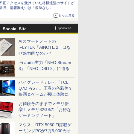
不正アクセスを受けていた将棋連盟のサイトが
復旧、情報漏えいは「痕跡なし」
もっと見る
Special Site
AIスマートノートの
iFLYTEK「AINOTE 2」はな
ぜ魅力的なのか？
iFi audio主力「NEO Stream
3」「NEO iDSD 3」に迫る
ハイグレードテレビ「TCL
Q7D Pro」。圧巻の色彩美で
映画＆ゲームが極上体験に
お値段そのままでメモリ倍
増！メモリ32GBの「お得な
ゲーミングノート」
マウス、RTX 5060 Ti搭載ゲ
ーミングPCが7万5,000円オ