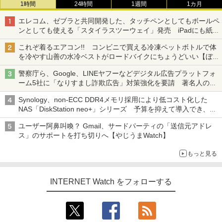
1時間
24時間
1週間
1カ月
エレコム、ゼブラと共同開発した、タッチペンとしてもボールペ
ンとしても使える「スタイラスツーウェイ」発売 iPadにも紙に
も、持ち替えずに書き込める
これぞ着るエアコン!! コンビニで買える冷凍ペットボトルで体
を冷やす山善の水冷ベストがロードバイクにちょうどいい【ぼっ
ち・ざ・ろーど！その14】【空いた時間でなにしてる？】
警察庁ら、Google、LINEヤフーなどデジタル広告プラットフォ
ーム5社に「なりすまし詐欺広告」対策強化を要請 著名人の写
真や映像を使った投資詐欺などへの対策として
Synology、non-ECC DDR4メモリ採用により低コスト化した
NAS「DiskStation neo+」シリーズ 予算を抑えて導入でき、
ECCメモリへのアップグレードも可能
ユーザー阿鼻叫喚？ Gmail、サードパーティの「送信元アドレ
ス」のサポートを打ち切りへ【やじうまWatch】
もっと見る
INTERNET Watch をフォローする