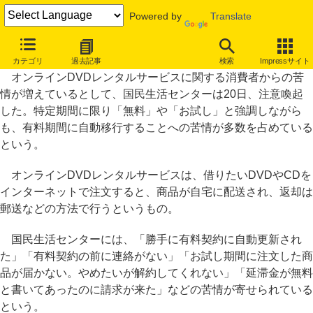
Powered by
Translate
「無料試用から有料契約に自動移行」宅配DVDレンタルの苦情増加
カテゴリ
過去記事
検索
Impressサイト
オンラインDVDレンタルサービスに関する消費者からの苦
情が増えているとして、国民生活センターは20日、注意喚起
した。特定期間に限り「無料」や「お試し」と強調しながら
も、有料期間に自動移行することへの苦情が多数を占めている
という。
オンラインDVDレンタルサービスは、借りたいDVDやCDを
インターネットで注文すると、商品が自宅に配送され、返却は
郵送などの方法で行うというもの。
国民生活センターには、「勝手に有料契約に自動更新され
た」「有料契約の前に連絡がない」「お試し期間に注文した商
品が届かない。やめたいが解約してくれない」「延滞金が無料
と書いてあったのに請求が来た」などの苦情が寄せられている
という。