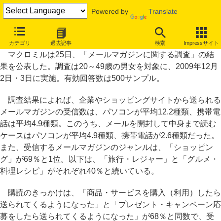
Powered by
Translate
メルマガは「タイトルで読むかを判断」が84％。マクロミル調査
カテゴリ
過去記事
検索
Impressサイト
マクロミルは25日、「メールマガジンに関する調査」の結
果を公表した。調査は20～49歳の男女を対象に、2009年12月
2日・3日に実施。有効回答数は500サンプル。
調査結果によれば、企業やショッピングサイトから送られる
メールマガジンの受信数は、パソコンが平均12.2種類、携帯電
話は平均4.9種類。このうち、メールを開封して中身まで読む
ケースはパソコンが平均4.9種類、携帯電話が2.6種類だった。
また、受信するメールマガジンのジャンルは、「ショッピン
グ」が69％と1位。以下は、「旅行・レジャー」と「グルメ・
料理レシピ」がそれぞれ40％と続いている。
購読のきっかけは、「商品・サービスを購入（利用）したら
送られてくるようになった」と「プレゼント・キャンペーン応
募をしたら送られてくるようになった」が68％と同数で、受