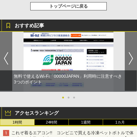
トップページに戻る
おすすめ記事
無料で使えるWi-Fi「00000JAPAN」利用時に注意すべき
3つのポイント
●
●
●
アクセスランキング
1時間
24時間
1週間
1カ月
これぞ着るエアコン!! コンビニで買える冷凍ペットボトルで体