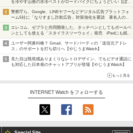
を冷やす山善の水冷ベストがロードバイクにちょうどいい【ぼっ
ち・ざ・ろーど！その14】【空いた時間でなにしてる？】
警察庁ら、Google、LINEヤフーなどデジタル広告プラットフォ
ーム5社に「なりすまし詐欺広告」対策強化を要請 著名人の写
真や映像を使った投資詐欺などへの対策として
エレコム、ゼブラと共同開発した、タッチペンとしてもボールペ
ンとしても使える「スタイラスツーウェイ」発売 iPadにも紙に
も、持ち替えずに書き込める
ユーザー阿鼻叫喚？ Gmail、サードパーティの「送信元アドレ
ス」のサポートを打ち切りへ【やじうまWatch】
見た目は既視感ありまくりなレトロデザイン、でもビデオ通話に
も対応した日本発のチャットアプリが登場【やじうまWatch】
もっと見る
INTERNET Watch をフォローする
Special Site