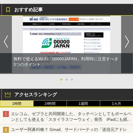
おすすめ記事
無料で使えるWi-Fi「00000JAPAN」利用時に注意すべき
3つのポイント
●
●
●
アクセスランキング
1時間
24時間
1週間
1カ月
エレコム、ゼブラと共同開発した、タッチペンとしてもボールペ
ンとしても使える「スタイラスツーウェイ」発売 iPadにも紙に
も、持ち替えずに書き込める
ユーザー阿鼻叫喚？ Gmail、サードパーティの「送信元アドレ