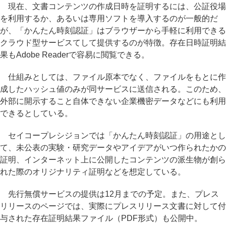
現在、文書コンテンツの作成日時を証明するには、公証役場
を利用するか、あるいは専用ソフトを導入するのが一般的だ
が、「かんたん時刻認証」はブラウザーから手軽に利用できる
クラウド型サービスてして提供するのが特徴。存在日時証明結
果もAdobe Readerで容易に閲覧できる。
仕組みとしては、ファイル原本でなく、ファイルをもとに作
成したハッシュ値のみが同サービスに送信される。このため、
外部に開示すること自体できない企業機密データなどにも利用
できるとしている。
セイコープレシジョンでは「かんたん時刻認証」の用途とし
て、未公表の実験・研究データやアイデアがいつ作られたかの
証明、インターネット上に公開したコンテンツの派生物が創ら
れた際のオリジナリティ証明などを想定している。
先行無償サービスの提供は12月までの予定。また、プレス
リリースのページでは、実際にプレスリリース文書に対して付
与された存在証明結果ファイル（PDF形式）も公開中。