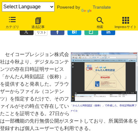
Powered by
Translate
ファイルの存在日時をクラウドで証明、セイコー「かんたん時刻認証」
カテゴリ
過去記事
検索
Impressサイト
リスト
セイコープレシジョン株式会
社は今秋より、デジタルコンテ
ンツの存在日時証明サービス
「かんたん時刻認証（仮称）」
を提供すると発表した。ブラウ
ザーからファイル（コンテン
ツ）を指定するだけで、そのフ
ァイルがその時点で存在してい
「かんたん時刻認証（仮称）」で作成した、存在証明結果フ
ァイル
たことを証明できる。27日から
は一部機能の先行無償公開がスタートしており、所属団体名を
登録すれば個人ユーザーでも利用できる。