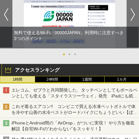
無料で使えるWi-Fi「00000JAPAN」利用時に注意すべき
3つのポイント
●
●
●
アクセスランキング
1時間
24時間
1週間
1カ月
エレコム、ゼブラと共同開発した、タッチペンとしてもボールペ
ンとしても使える「スタイラスツーウェイ」発売 iPadにも紙に
も、持ち替えずに書き込める
これぞ着るエアコン!! コンビニで買える冷凍ペットボトルで体
を冷やす山善の水冷ベストがロードバイクにちょうどいい【ぼっ
ち・ざ・ろーど！その14】【空いた時間でなにしてる？】
iPhoneとAndroid間の「AirDrop」がついに実現！ やり方を徹底
解説【自宅Wi-Fiの“わからない”をスッキリ！】