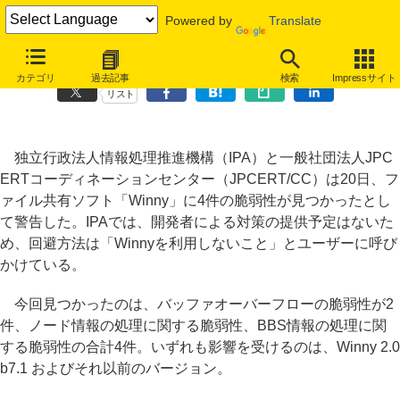
Powered by
Translate
Winnyに新たな脆弱性見つかる、回避策は「利用しないこと」
カテゴリ
過去記事
検索
Impressサイト
リスト
独立行政法人情報処理推進機構（IPA）と一般社団法人JPC
ERTコーディネーションセンター（JPCERT/CC）は20日、フ
ァイル共有ソフト「Winny」に4件の脆弱性が見つかったとし
て警告した。IPAでは、開発者による対策の提供予定はないた
め、回避方法は「Winnyを利用しないこと」とユーザーに呼び
かけている。
今回見つかったのは、バッファオーバーフローの脆弱性が2
件、ノード情報の処理に関する脆弱性、BBS情報の処理に関
する脆弱性の合計4件。いずれも影響を受けるのは、Winny 2.0
b7.1 およびそれ以前のバージョン。