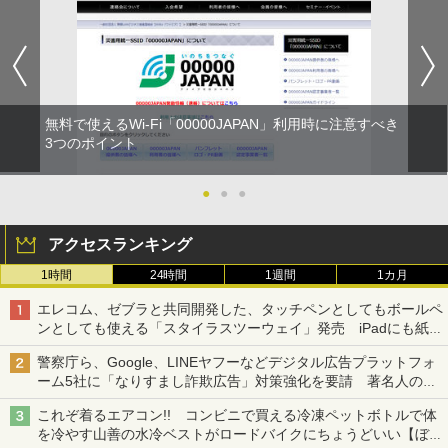
無料で使えるWi-Fi「00000JAPAN」利用時に注意すべき
3つのポイント
●
●
●
アクセスランキング
1時間
24時間
1週間
1カ月
エレコム、ゼブラと共同開発した、タッチペンとしてもボールペ
ンとしても使える「スタイラスツーウェイ」発売 iPadにも紙に
も、持ち替えずに書き込める
警察庁ら、Google、LINEヤフーなどデジタル広告プラットフォ
ーム5社に「なりすまし詐欺広告」対策強化を要請 著名人の写
真や映像を使った投資詐欺などへの対策として
これぞ着るエアコン!! コンビニで買える冷凍ペットボトルで体
を冷やす山善の水冷ベストがロードバイクにちょうどいい【ぼっ