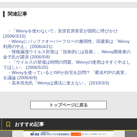
関連記事
・
「Winnyを使わないで」安倍官房長官が国民に呼びかけ
(2006/3/15)
・
Winnyにバッファオーバーフローの脆弱性、回避策は「Winny
利用の中止」 (2006/4/21)
・
情報漏洩ウイルス対策は「技術的には容易」、Winny開発者の
金子氏が講演 (2006/5/8)
・
「ウイルスの登場は時間の問題、Winnyの使用は今すぐ中止し
てほしい」 (2006/5/25)
・
Winnyを使っているとISPが自宅を訪問!? 「匿名P2Pの真実」
を議論 (2006/6/9)
・
高木浩光氏「Winnyは適法に使えない」 (2010/3/3)
トップページに戻る
おすすめ記事