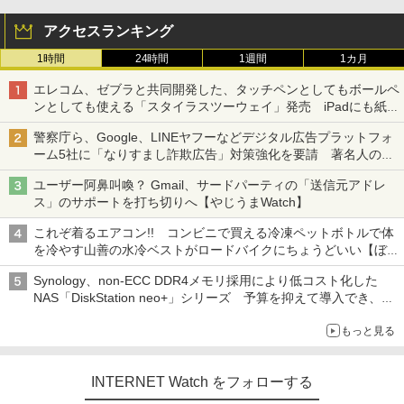
アクセスランキング
1時間
24時間
1週間
1カ月
エレコム、ゼブラと共同開発した、タッチペンとしてもボールペ
ンとしても使える「スタイラスツーウェイ」発売 iPadにも紙に
も、持ち替えずに書き込める
警察庁ら、Google、LINEヤフーなどデジタル広告プラットフォ
ーム5社に「なりすまし詐欺広告」対策強化を要請 著名人の写
真や映像を使った投資詐欺などへの対策として
ユーザー阿鼻叫喚？ Gmail、サードパーティの「送信元アドレ
ス」のサポートを打ち切りへ【やじうまWatch】
これぞ着るエアコン!! コンビニで買える冷凍ペットボトルで体
を冷やす山善の水冷ベストがロードバイクにちょうどいい【ぼっ
ち・ざ・ろーど！その14】【空いた時間でなにしてる？】
Synology、non-ECC DDR4メモリ採用により低コスト化した
NAS「DiskStation neo+」シリーズ 予算を抑えて導入でき、
ECCメモリへのアップグレードも可能
もっと見る
INTERNET Watch をフォローする