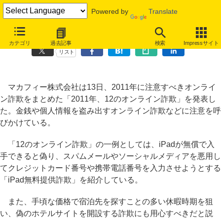
Powered by
Translate
2011年に注意すべき12のオンライン詐欺、マカフィーが発表
カテゴリ
過去記事
検索
Impressサイト
リスト
マカフィー株式会社は13日、2011年に注意すべきオンライ
ン詐欺をまとめた「2011年、12のオンライン詐欺」を発表し
た。金銭や個人情報を盗み出すオンライン詐欺などに注意を呼
びかけている。
「12のオンライン詐欺」の一例としては、iPadが無償で入
手できると偽り、スパムメールやソーシャルメディアを悪用し
てクレジットカード番号や携帯電話番号を入力させようとする
「iPad無料提供詐欺」を紹介している。
また、手頃な価格で宿泊先を探すことの多い休暇時期を狙
い、偽のホテルサイトを開設する詐欺にも用心すべきだと説