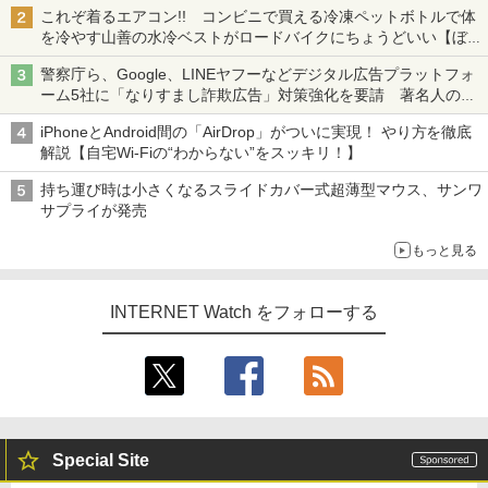
も、持ち替えずに書き込める
これぞ着るエアコン!! コンビニで買える冷凍ペットボトルで体
を冷やす山善の水冷ベストがロードバイクにちょうどいい【ぼっ
ち・ざ・ろーど！その14】【空いた時間でなにしてる？】
警察庁ら、Google、LINEヤフーなどデジタル広告プラットフォ
ーム5社に「なりすまし詐欺広告」対策強化を要請 著名人の写
真や映像を使った投資詐欺などへの対策として
iPhoneとAndroid間の「AirDrop」がついに実現！ やり方を徹底
解説【自宅Wi-Fiの“わからない”をスッキリ！】
持ち運び時は小さくなるスライドカバー式超薄型マウス、サンワ
サプライが発売
もっと見る
INTERNET Watch をフォローする
Special Site