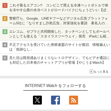
これぞ着るエアコン!! コンビニで買える冷凍ペットボトルで体
を冷やす山善の水冷ベストがロードバイクにちょうどいい【ぼっ
ち・ざ・ろーど！その14】【空いた時間でなにしてる？】
警察庁ら、Google、LINEヤフーなどデジタル広告プラットフォ
ーム5社に「なりすまし詐欺広告」対策強化を要請 著名人の写
真や映像を使った投資詐欺などへの対策として
エレコム、ゼブラと共同開発した、タッチペンとしてもボールペ
ンとしても使える「スタイラスツーウェイ」発売 iPadにも紙に
も、持ち替えずに書き込める
不正アクセスを受けていた将棋連盟のサイトが復旧、情報漏えい
は「痕跡なし」
見た目は既視感ありまくりなレトロデザイン、でもビデオ通話に
も対応した日本発のチャットアプリが登場【やじうまWatch】
もっと見る
INTERNET Watch をフォローする