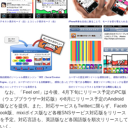
テキスト表示モード（左）とコミック表示モード（右）
iPhone本体を左右に振ることで、モードを切り替えられる
独自開発のソーシャル感情エンジン「SEE（Social Emotion
ユーザーの直近100ツイートを感情分析し、感情の状態を
Engine」により、ユーザーのツイートを自動解析し、感情に合った
プで一覧できる機能や、新規ツイート時にコミックを選択
色とコミックでツイートを表現する
分のツイートにイラストを付加できる機能も備える
なお、「Feel on!」は今後、4月下旬にリリース予定のPC版
（ウェブブラウザー対応版）や8月にリリース予定のAndroid
版などを提供。また、対応サービスもTwitterに限らず、Faceb
ook版、mixiボイス版など各種SNSサービス対応版をリリース
を予定。対応言語も、英語版など各国語版を順次リリースして
いく。