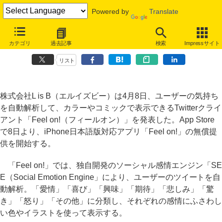
Powered by
Translate
ユーザーの気持ちをコミックで表現、iPhone用無料Twitterアプリ
カテゴリ
過去記事
検索
Impressサイト
「Feel on!」
リスト
株式会社L is B（エルイズビー）は4月8日、ユーザーの気持ち
を自動解析して、カラーやコミックで表示できるTwitterクライ
アント「Feel on!（フィールオン）」を発表した。App Store
で8日より、iPhone日本語版対応アプリ「Feel on!」の無償提
供を開始する。
「Feel on!」では、独自開発のソーシャル感情エンジン「SE
E（Social Emotion Engine」により、ユーザーのツイートを自
動解析。「愛情」「喜び」「興味」「期待」「悲しみ」「驚
き」「怒り」「その他」に分類し、それぞれの感情にふさわし
い色やイラストを使って表示する。