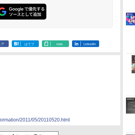
ェア
はてブ
note
LinkedIn
information/2011/05/20110520.html