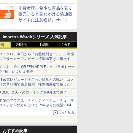
消費者庁、希少な商品を安く
販売すると見せかける偽通販
サイトに注意喚起、サイト名
とドメイン名を公表
Impress Watchシリーズ 人気記事
時間
24時間
1週間
1カ月
ユニクロ、今日から「お盆特別セール」。涼感
シアサッカーワンピース待望値下げ、撥水ギア
ショーツは1990円に
ミスド「Mrs. GREEN APPLE」のコラボドーナ
ツ4種、いよいよ発売！
【家電レビュー】手ごわい雑草との戦い、コメ
リの草刈機で完全勝利 掃除機感覚で使えた
KDDI、楽天へのローミングを9月末で終了
老舗のマウスユーティリティ「チューチューマ
ウス」がAIの力を借りて15年ぶりに復活／64bit
化、Windows 10/11、「Chrome」も走り回
もっと見る
る。復活記念で2026年末まで500円
おすすめ記事