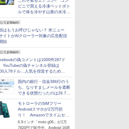
これぞ着るエアコン!! コン
ビニで買える冷凍ペットボト
ルで体を冷やす山善の水冷ベ
ストがロードバイクにちょう
じうまWatch
どいい【ぼっち・ざ・ろー
ど！その14】
類はもうお呼びじゃない？ 米ニュー
サイトがAIクローラー対象の広告配信
開始
じうまWatch
acebookの偽コメントは1000件287ド
、YouTubeの偽チャンネル登録は
000人78ドル…人気を捏造するための
格リストが公開中
国内の銀行・信金386行のう
ち、なりすましメールを遮断
できる状態だったのは26.7％
にとどまる～GMOブランド
モトローラのSIMフリー
セキュリティ調査
Androidスマホが2万円切
り！ Amazonでタイムセー
ル
6.9インチ「moto g06」が1万
7820円で販売中。Android 16搭