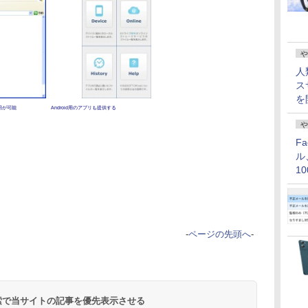
や
人
ス
を
用が可能
Android用のアプリも提供する
や
F
ル
1
価
-
ページの先頭へ
-
 検索で当サイトの記事を優先表示させる