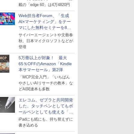
載の「edge 60」は4万4820円
Web担当者Forum、「生成
AI×マーケティング」をテー
マにした無料セミナーを8月
27日にオンライン開催
サイバーエージェントや文藝春
秋、日本マイクロソフトなどが
登壇
5万冊以上が対象！ 最大
65％OFFのAmazon「Kindle
本サマーセール」第2弾
「MCP完全入門」「いちばん
やさしいAIリサーチの教本」な
どAI関連本も多数
エレコム、ゼブラと共同開発
した、タッチペンとしてもボ
ールペンとしても使える「ス
タイラスツーウェイ」発売
iPadにも紙にも、持ち替えずに
書き込める