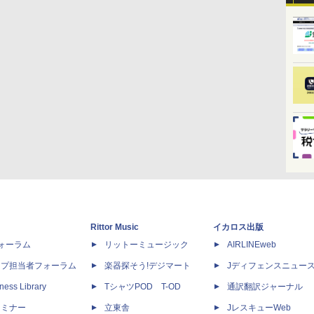
Rittor Music
イカロス出版
dフォーラム
リットーミュージック
AIRLINEweb
ップ担当者フォーラム
楽器探そう!デジマート
Jディフェンスニュー
ness Library
TシャツPOD T-OD
通訳翻訳ジャーナル
セミナー
立東舎
JレスキューWeb