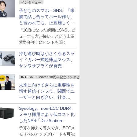
インタビュー
子どものスマホ・SNS、「家
族で話し合ってルール作り」
と言われても、正直難しくな
いですか？
「16歳になった瞬間にSNSデビ
ューする方が怖い」という上沼
紫野弁護士にヒントを聞く
持ち運び時は小さくなるスラ
イドカバー式超薄型マウス、
サンワサプライが発売
INTERNET Watch 30周年記念インタビュー
未来に向けてさらに重要性を
増す通信インフラ、関西でユ
ーザーと向き合い、社会
の“あたらしい”を起動し続け
Synology、non-ECC DDR4
る～オプテージ
メモリ採用により低コスト化
したNAS「DiskStation
neo+」シリーズ
予算を抑えて導入でき、ECCメ
モリへのアップグレードも可能