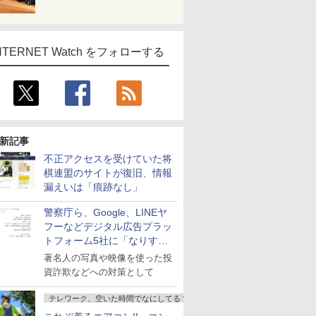
NTERNET Watch をフォローする
新記事
不正アクセスを受けていた将
棋連盟のサイトが復旧、情報
漏えいは「痕跡なし」
警察庁ら、Google、LINEヤ
フーなどデジタル広告プラッ
トフォーム5社に「なりすま
し詐欺広告」対策強化を要請
著名人の写真や映像を使った投
資詐欺などへの対策として
テレワーク、空いた時間でなにしてる？