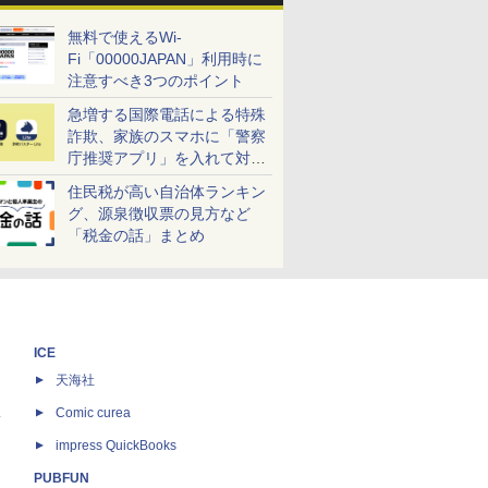
無料で使えるWi-
Fi「00000JAPAN」利用時に
注意すべき3つのポイント
急増する国際電話による特殊
詐欺、家族のスマホに「警察
庁推奨アプリ」を入れて対策
しよう！
住民税が高い自治体ランキン
グ、源泉徴収票の見方など
「税金の話」まとめ
ICE
天海社
ス
Comic curea
impress QuickBooks
PUBFUN