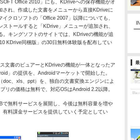
T Office 2010」にも、KDriveへの保存機能がオ
され、作成した文書をメニューから直接KDriveに
クロソフトの「Office 2007」以降についても、
I
インストールすると「KDrive」メニューが追加され、
なる。キングソフトのサイトでは、KDriveの機能が追
e 2010 KDrive同梱版」の30日無料体験版を配布してい
最
ィス文書のビュアーとKDriveの機能が一体となったア
r Android」の提供を、Androidマーケットで開始した。
（doc、xls、ppt）を、独自の文書変換エンジンによ
プリの価格は無料で、対応OSはAndroid 2.2以降。
Bで無料サービスを展開し、今後は無料容量を増や
、有料課金サービスを提供していく予定としてい