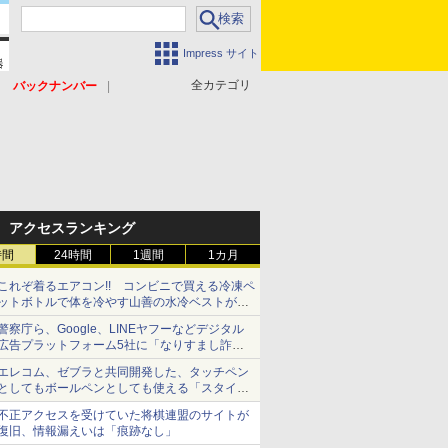
Impress サイト
全カテゴリ
バックナンバー
アクセスランキング
時間
24時間
1週間
1カ月
これぞ着るエアコン!! コンビニで買える冷凍ペ
ットボトルで体を冷やす山善の水冷ベストがロ
ードバイクにちょうどいい【ぼっち・ざ・ろー
警察庁ら、Google、LINEヤフーなどデジタル
ど！その14】【空いた時間でなにしてる？】
広告プラットフォーム5社に「なりすまし詐欺
広告」対策強化を要請 著名人の写真や映像を
エレコム、ゼブラと共同開発した、タッチペン
使った投資詐欺などへの対策として
としてもボールペンとしても使える「スタイラ
スツーウェイ」発売 iPadにも紙にも、持ち替
不正アクセスを受けていた将棋連盟のサイトが
えずに書き込める
復旧、情報漏えいは「痕跡なし」