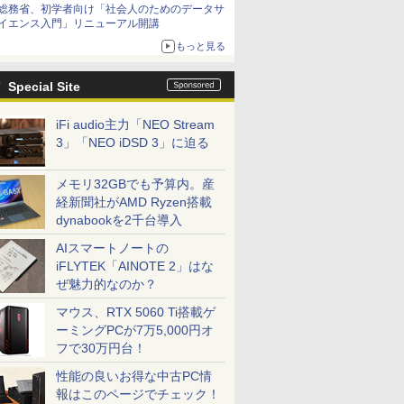
総務省、初学者向け「社会人のためのデータサ
イエンス入門」リニューアル開講
もっと見る
Special Site
iFi audio主力「NEO Stream
3」「NEO iDSD 3」に迫る
メモリ32GBでも予算内。産
経新聞社がAMD Ryzen搭載
dynabookを2千台導入
AIスマートノートの
iFLYTEK「AINOTE 2」はな
ぜ魅力的なのか？
マウス、RTX 5060 Ti搭載ゲ
ーミングPCが7万5,000円オ
フで30万円台！
性能の良いお得な中古PC情
報はこのページでチェック！