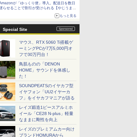
Amazonが「ゆっくり便」導入。配送日を数日
遅らせることで割引が受けられる【やじうま
Watch】
もっと見る
Special Site
マウス、RTX 5060 Ti搭載ゲ
ーミングPCが7万5,000円オ
フで30万円台！
鳥肌ものの「DENON
HOME」サウンドを体感し
た！
SOUNDPEATSのイヤカフ型
イヤフォン「UU2イヤーカ
フ」をイヤカフマニアが語る
レイズ鍛造1ピースアルミホ
イール「CE28 N-plus」軽量
なままに剛性を向上
レイズのプレミアムカー向け
ブランドHOMURAから