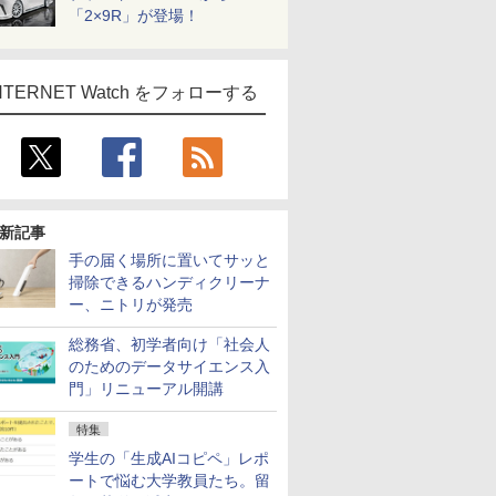
「2×9R」が登場！
NTERNET Watch をフォローする
新記事
手の届く場所に置いてサッと
掃除できるハンディクリーナ
ー、ニトリが発売
総務省、初学者向け「社会人
のためのデータサイエンス入
門」リニューアル開講
特集
学生の「生成AIコピペ」レポ
ートで悩む大学教員たち。留