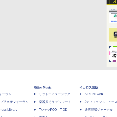
Rittor Music
イカロス出版
dフォーラム
リットーミュージック
AIRLINEweb
ップ担当者フォーラム
楽器探そう!デジマート
Jディフェンスニュー
ness Library
TシャツPOD T-OD
通訳翻訳ジャーナル