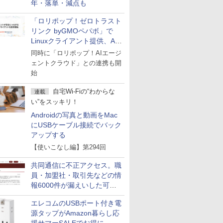
年・落単・減点も
「ロリポップ！ゼロトラスト
リンク byGMOペパボ」で
Linuxクライアント提供、AI
エージェントの接続が容易に
同時に「ロリポップ！AIエージ
ェントクラウド」との連携も開
始
自宅Wi-Fiの“わからな
連載
い”をスッキリ！
Androidの写真と動画をMac
にUSBケーブル接続でバック
アップする
【使いこなし編】第294回
共同通信に不正アクセス。職
員・加盟社・取引先などの情
報6000件が漏えいした可能
性
エレコムのUSBポート付き電
源タップがAmazon暮らし応