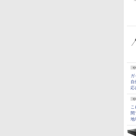
や
ガ
自
応
や
こ
間
地