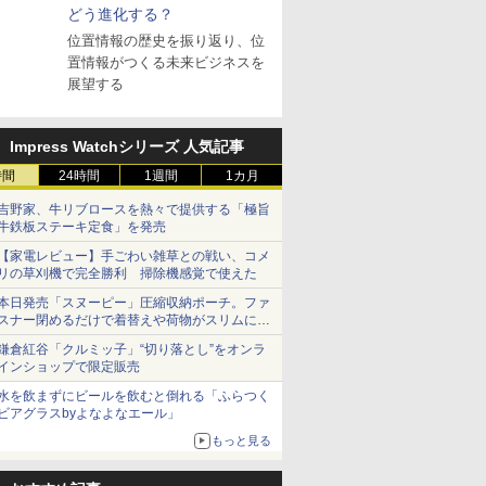
どう進化する？
位置情報の歴史を振り返り、位
置情報がつくる未来ビジネスを
展望する
Impress Watchシリーズ 人気記事
時間
24時間
1週間
1カ月
吉野家、牛リブロースを熱々で提供する「極旨
牛鉄板ステーキ定食」を発売
【家電レビュー】手ごわい雑草との戦い、コメ
リの草刈機で完全勝利 掃除機感覚で使えた
本日発売「スヌーピー」圧縮収納ポーチ。ファ
スナー閉めるだけで着替えや荷物がスリムにま
とまる
鎌倉紅谷「クルミッ子」“切り落とし”をオンラ
インショップで限定販売
水を飲まずにビールを飲むと倒れる「ふらつく
ビアグラスbyよなよなエール」
もっと見る