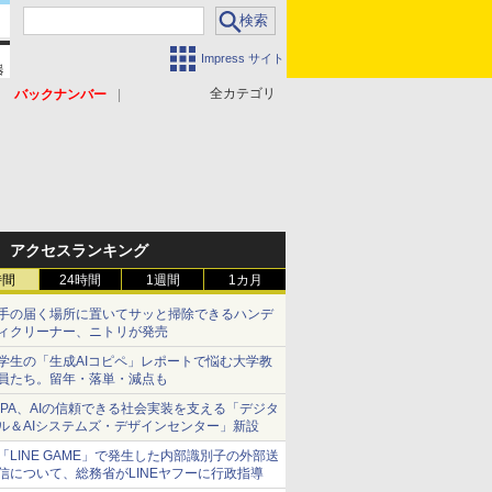
Impress サイト
全カテゴリ
バックナンバー
アクセスランキング
時間
24時間
1週間
1カ月
手の届く場所に置いてサッと掃除できるハンデ
ィクリーナー、ニトリが発売
学生の「生成AIコピペ」レポートで悩む大学教
員たち。留年・落単・減点も
IPA、AIの信頼できる社会実装を支える「デジタ
ル＆AIシステムズ・デザインセンター」新設
「LINE GAME」で発生した内部識別子の外部送
信について、総務省がLINEヤフーに行政指導