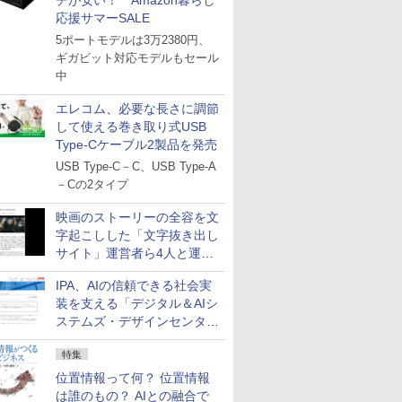
チが安い！ Amazon暮らし
応援サマーSALE
5ポートモデルは3万2380円、
ギガビット対応モデルもセール
中
エレコム、必要な長さに調節
して使える巻き取り式USB
Type-Cケーブル2製品を発売
USB Type-C－C、USB Type-A
－Cの2タイプ
映画のストーリーの全容を文
字起こしした「文字抜き出し
サイト」運営者ら4人と運営
法人に有罪判決
IPA、AIの信頼できる社会実
装を支える「デジタル＆AIシ
ステムズ・デザインセンタ
ー」新設
特集
位置情報って何？ 位置情報
は誰のもの？ AIとの融合で