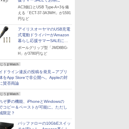
援サマーSALEでお得に
AC3個口とUSB Type-A×3を備
える「ECT-37-3A3WH」が1591
円など
アイリスオーヤマのUSB充電
式電動ドライバーがAmazon
暮らし応援サマーSALEに登
場
ボールグリップ型「JMD8BG-
H」が3780円など
じうまWatch
イドライン違反の投稿を発見→アプリ
体をApp Storeで非公開へ。Appleの対
に賛否両論
じうまWatch
れぞ夢の機能、iPhoneとWindowsの
でコピー＆ペーストが可能に。ただし
域限定？
バッファローの10GbEスイッ