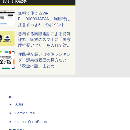
おすすめ記事
無料で使えるWi-
Fi「00000JAPAN」利用時に
注意すべき3つのポイント
急増する国際電話による特殊
詐欺、家族のスマホに「警察
庁推奨アプリ」を入れて対策
しよう！
住民税が高い自治体ランキン
グ、源泉徴収票の見方など
「税金の話」まとめ
ICE
天海社
ス
Comic curea
impress QuickBooks