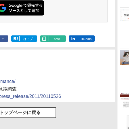
ェア
はてブ
note
LinkedIn
formance/
意識調査
on/press_release/2011/20110526
トップページに戻る