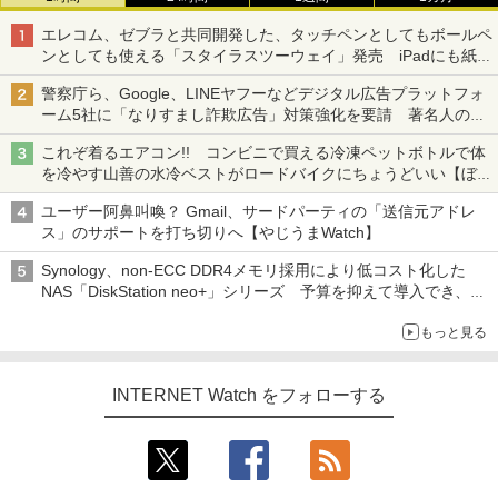
エレコム、ゼブラと共同開発した、タッチペンとしてもボールペ
ンとしても使える「スタイラスツーウェイ」発売 iPadにも紙に
も、持ち替えずに書き込める
警察庁ら、Google、LINEヤフーなどデジタル広告プラットフォ
ーム5社に「なりすまし詐欺広告」対策強化を要請 著名人の写
真や映像を使った投資詐欺などへの対策として
これぞ着るエアコン!! コンビニで買える冷凍ペットボトルで体
を冷やす山善の水冷ベストがロードバイクにちょうどいい【ぼっ
ち・ざ・ろーど！その14】【空いた時間でなにしてる？】
ユーザー阿鼻叫喚？ Gmail、サードパーティの「送信元アドレ
ス」のサポートを打ち切りへ【やじうまWatch】
Synology、non-ECC DDR4メモリ採用により低コスト化した
NAS「DiskStation neo+」シリーズ 予算を抑えて導入でき、
ECCメモリへのアップグレードも可能
もっと見る
INTERNET Watch をフォローする