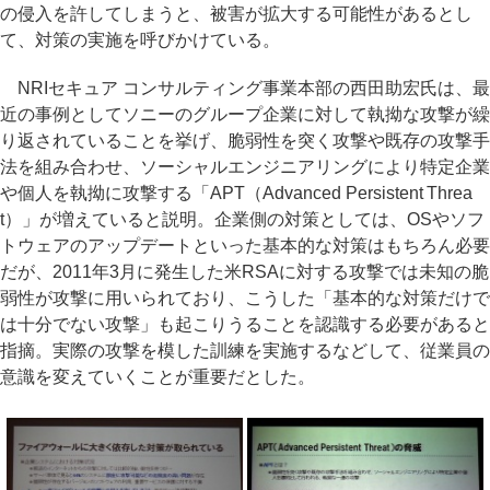
の侵入を許してしまうと、被害が拡大する可能性があるとし
て、対策の実施を呼びかけている。
NRIセキュア コンサルティング事業本部の西田助宏氏は、最
近の事例としてソニーのグループ企業に対して執拗な攻撃が繰
り返されていることを挙げ、脆弱性を突く攻撃や既存の攻撃手
法を組み合わせ、ソーシャルエンジニアリングにより特定企業
や個人を執拗に攻撃する「APT（Advanced Persistent Threa
t）」が増えていると説明。企業側の対策としては、OSやソフ
トウェアのアップデートといった基本的な対策はもちろん必要
だが、2011年3月に発生した米RSAに対する攻撃では未知の脆
弱性が攻撃に用いられており、こうした「基本的な対策だけで
は十分でない攻撃」も起こりうることを認識する必要があると
指摘。実際の攻撃を模した訓練を実施するなどして、従業員の
意識を変えていくことが重要だとした。