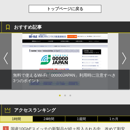
トップページに戻る
おすすめ記事
無料で使えるWi-Fi「00000JAPAN」利用時に注意すべき
3つのポイント
●
●
●
アクセスランキング
1時間
24時間
1週間
1カ月
国産10GbEスイッチの新製品が続々投入される中、改めて割安