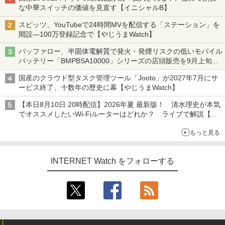
な中華スイッチの価値を見直す【イニシャルB】
スピッツ、YouTubeで24時間MVを配信する「ステーション」を
開設―100万登録記念で【やじうまWatch】
バッファロー、半固体電解質で発火・発煙リスクの低いモバイル
バッテリー「BMPBSA10000」シリーズの店頭販売を9月上旬に
開始
国産のクラウド型タスク管理ツール「Jooto」が2027年7月にサ
ービス終了、十数年の歴史に幕【やじうまWatch】
【本日8月10日 20時配信】2026年夏 最新版！ 清水理史が本気
でオススメしたいWi-Fiルーターはどれか？ ライブで解説【清
水理史の「イニシャルB」チャンネル】
もっと見る
INTERNET Watch をフォローする