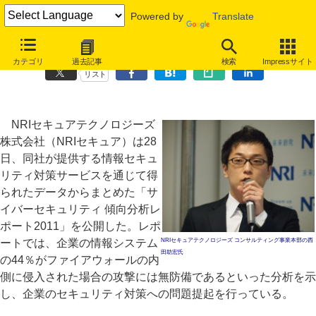
Powered by
Translate
企業システムの44％は内部からの攻撃には無防備、NRIセキュア調査
カテゴリ
過去記事
検索
Impressサイト
リスト
NRIセキュアテクノロジーズ
株式会社（NRIセキュア）は28
日、同社が提供する情報セキュ
リティ対策サービスを通じて得
られたデータからまとめた「サ
イバーセキュリティ 傾向分析レ
ポート2011」を公開した。レポ
ートでは、企業の情報システム
NRIセキュアテクノロジーズ コンサルティング事業本部の西
田助宏氏
の44％がファイアウォールの内
側に侵入された場合の攻撃には無防備であるといった分析を示
し、企業のセキュリティ対策への問題提起を行っている。