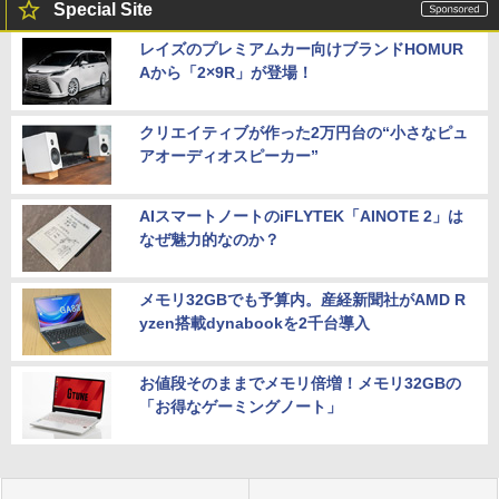
Special Site
レイズのプレミアムカー向けブランドHOMUR
Aから「2×9R」が登場！
クリエイティブが作った2万円台の“小さなピュ
アオーディオスピーカー”
AIスマートノートのiFLYTEK「AINOTE 2」は
なぜ魅力的なのか？
メモリ32GBでも予算内。産経新聞社がAMD R
yzen搭載dynabookを2千台導入
お値段そのままでメモリ倍増！メモリ32GBの
「お得なゲーミングノート」