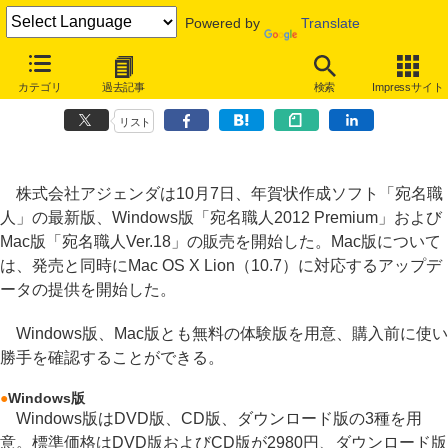
Powered by
Translate
アジェンダ、年賀状作成ソフト「宛名職人」最新版～Mac版はLion対
カテゴリ
過去記事
検索
Impressサイト
応
リスト
株式会社アジェンダは10月7日、年賀状作成ソフト「宛名職
人」の最新版、Windows版「宛名職人2012 Premium」および
Mac版「宛名職人Ver.18」の販売を開始した。Mac版について
は、発売と同時にMac OS X Lion（10.7）に対応するアップデ
ータの提供を開始した。
Windows版、Mac版とも無料の体験版を用意、購入前に使い
勝手を確認することができる。
●
Windows版
Windows版はDVD版、CD版、ダウンロード版の3種を用
意。標準価格はDVD版およびCD版が2980円、ダウンロード版