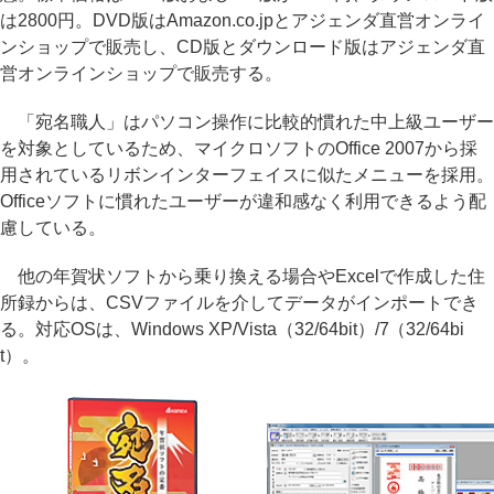
は2800円。DVD版はAmazon.co.jpとアジェンダ直営オンライ
ンショップで販売し、CD版とダウンロード版はアジェンダ直
営オンラインショップで販売する。
「宛名職人」はパソコン操作に比較的慣れた中上級ユーザー
を対象としているため、マイクロソフトのOffice 2007から採
用されているリボンインターフェイスに似たメニューを採用。
Officeソフトに慣れたユーザーが違和感なく利用できるよう配
慮している。
他の年賀状ソフトから乗り換える場合やExcelで作成した住
所録からは、CSVファイルを介してデータがインポートでき
る。対応OSは、Windows XP/Vista（32/64bit）/7（32/64bi
t）。