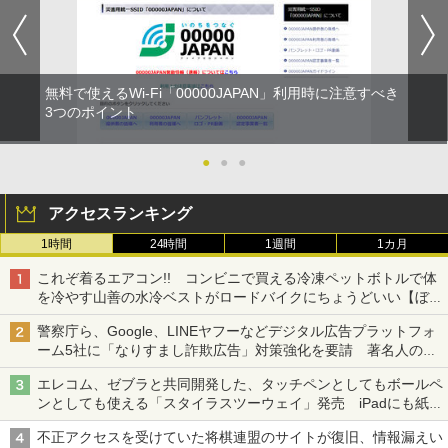
無料で使えるWi-Fi「00000JAPAN」利用時に注意すべき
3つのポイント
●
●
●
アクセスランキング
1時間
24時間
1週間
1カ月
これぞ着るエアコン!! コンビニで買える冷凍ペットボトルで体
を冷やす山善の水冷ベストがロードバイクにちょうどいい【ぼっ
ち・ざ・ろーど！その14】【空いた時間でなにしてる？】
警察庁ら、Google、LINEヤフーなどデジタル広告プラットフォ
ーム5社に「なりすまし詐欺広告」対策強化を要請 著名人の写
真や映像を使った投資詐欺などへの対策として
エレコム、ゼブラと共同開発した、タッチペンとしてもボールペ
ンとしても使える「スタイラスツーウェイ」発売 iPadにも紙に
も、持ち替えずに書き込める
不正アクセスを受けていた将棋連盟のサイトが復旧、情報漏えい