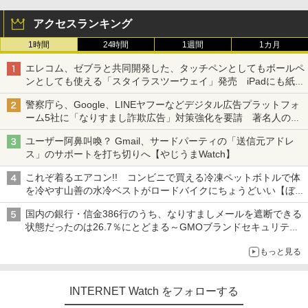
アクセスランキング
1時間
24時間
1週間
1カ月
エレコム、ゼブラと共同開発した、タッチペンとしてもボールペ
ンとしても使える「スタイラスツーウェイ」発売 iPadにも紙に
も、持ち替えずに書き込める
警察庁ら、Google、LINEヤフーなどデジタル広告プラットフォ
ーム5社に「なりすまし詐欺広告」対策強化を要請 著名人の写
真や映像を使った投資詐欺などへの対策として
ユーザー阿鼻叫喚？ Gmail、サードパーティの「送信元アドレ
ス」のサポートを打ち切りへ【やじうまWatch】
これぞ着るエアコン!! コンビニで買える冷凍ペットボトルで体
を冷やす山善の水冷ベストがロードバイクにちょうどいい【ぼっ
ち・ざ・ろーど！その14】【空いた時間でなにしてる？】
国内の銀行・信金386行のうち、なりすましメールを遮断できる
状態だったのは26.7％にとどまる～GMOブランドセキュリティ
調査
もっと見る
INTERNET Watch をフォローする