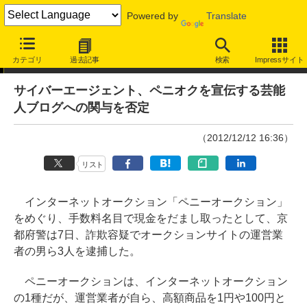
Powered by
Translate
ニュース
カテゴリ
過去記事
検索
Impressサイト
サイバーエージェント、ペニオクを宣伝する芸能
人ブログへの関与を否定
（2012/12/12 16:36）
リスト
インターネットオークション「ペニーオークション」
をめぐり、手数料名目で現金をだまし取ったとして、京
都府警は7日、詐欺容疑でオークションサイトの運営業
者の男ら3人を逮捕した。
ペニーオークションは、インターネットオークション
の1種だが、運営業者が自ら、高額商品を1円や100円と