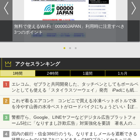
無料で使えるWi-Fi「00000JAPAN」利用時に注意すべき
3つのポイント
●
●
●
アクセスランキング
1時間
24時間
1週間
1カ月
エレコム、ゼブラと共同開発した、タッチペンとしてもボールペ
ンとしても使える「スタイラスツーウェイ」発売 iPadにも紙に
も、持ち替えずに書き込める
これぞ着るエアコン!! コンビニで買える冷凍ペットボトルで体
を冷やす山善の水冷ベストがロードバイクにちょうどいい【ぼっ
ち・ざ・ろーど！その14】【空いた時間でなにしてる？】
警察庁ら、Google、LINEヤフーなどデジタル広告プラットフォ
ーム5社に「なりすまし詐欺広告」対策強化を要請 著名人の写
真や映像を使った投資詐欺などへの対策として
国内の銀行・信金386行のうち、なりすましメールを遮断できる
状態だったのは26.7％にとどまる～GMOブランドセキュリティ