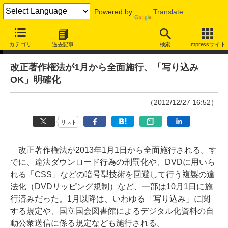
Powered by
Translate
ニュース
カテゴリ
過去記事
検索
Impressサイト
改正著作権法が1月から全面施行、「写り込み
OK」明確化
（2012/12/27 16:52）
リスト
改正著作権法が2013年1月1日から全面施行される。す
でに、違法ダウンロード行為の刑罰化や、DVDに用いら
れる「CSS」などの暗号型技術を回避して行う複製の違
法化（DVDリッピング規制）など、一部は10月1日に施
行済みだった。1月以降は、いわゆる「写り込み」に関
する規定や、国立国会図書館によるデジタル化資料の自
動公衆送信に係る規定なども施行される。