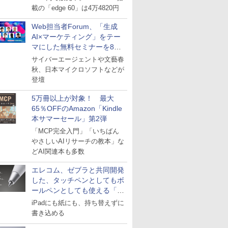
載の「edge 60」は4万4820円
Web担当者Forum、「生成
AI×マーケティング」をテー
マにした無料セミナーを8月
27日にオンライン開催
サイバーエージェントや文藝春
秋、日本マイクロソフトなどが
登壇
5万冊以上が対象！ 最大
65％OFFのAmazon「Kindle
本サマーセール」第2弾
「MCP完全入門」「いちばん
やさしいAIリサーチの教本」な
どAI関連本も多数
エレコム、ゼブラと共同開発
した、タッチペンとしてもボ
ールペンとしても使える「ス
タイラスツーウェイ」発売
iPadにも紙にも、持ち替えずに
書き込める