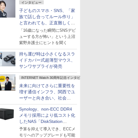
インタビュー
子どものスマホ・SNS、「家
族で話し合ってルール作り」
と言われても、正直難しくな
いですか？
「16歳になった瞬間にSNSデビ
ューする方が怖い」という上沼
紫野弁護士にヒントを聞く
持ち運び時は小さくなるスラ
イドカバー式超薄型マウス、
サンワサプライが発売
INTERNET Watch 30周年記念インタビュー
未来に向けてさらに重要性を
増す通信インフラ、関西でユ
ーザーと向き合い、社会
の“あたらしい”を起動し続け
Synology、non-ECC DDR4
る～オプテージ
メモリ採用により低コスト化
したNAS「DiskStation
neo+」シリーズ
予算を抑えて導入でき、ECCメ
モリへのアップグレードも可能