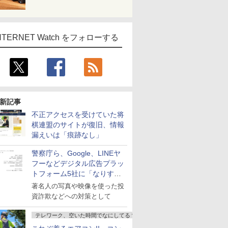
NTERNET Watch をフォローする
新記事
不正アクセスを受けていた将
棋連盟のサイトが復旧、情報
漏えいは「痕跡なし」
警察庁ら、Google、LINEヤ
フーなどデジタル広告プラッ
トフォーム5社に「なりすま
し詐欺広告」対策強化を要請
著名人の写真や映像を使った投
資詐欺などへの対策として
テレワーク、空いた時間でなにしてる？