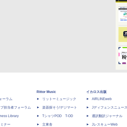
Rittor Music
イカロス出版
dフォーラム
リットーミュージック
AIRLINEweb
ップ担当者フォーラム
楽器探そう!デジマート
Jディフェンスニュー
ness Library
TシャツPOD T-OD
通訳翻訳ジャーナル
セミナー
立東舎
JレスキューWeb