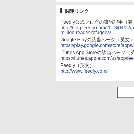
関連リンク
Feedly公式ブログの該当記事（英
http://blog.feedly.com/2013/04/02
million-reader-refugees/
Google Playの該当ページ（英文
https://play.google.com/store/apps
iTunes App Storeの該当ページ
https://itunes.apple.com/us/app/f
Feedly（英文）
http://www.feedly.com/