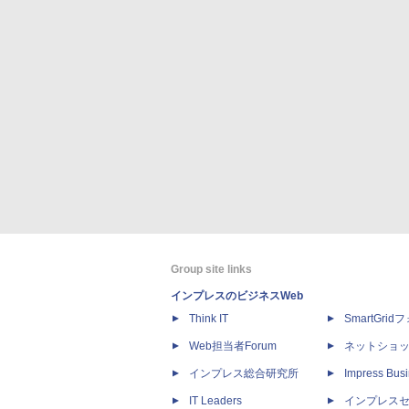
Group site links
インプレスのビジネスWeb
Think IT
SmartGri
Web担当者Forum
ネットショ
インプレス総合研究所
Impress Busi
IT Leaders
インプレス