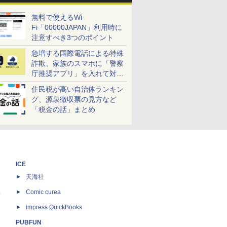
無料で使えるWi-
Fi「00000JAPAN」利用時に
注意すべき3つのポイント
急増する国際電話による特殊
詐欺、家族のスマホに「警察
庁推奨アプリ」を入れて対策
しよう！
住民税が高い自治体ランキン
グ、源泉徴収票の見方など
「税金の話」まとめ
ICE
天海社
ス
Comic curea
impress QuickBooks
PUBFUN