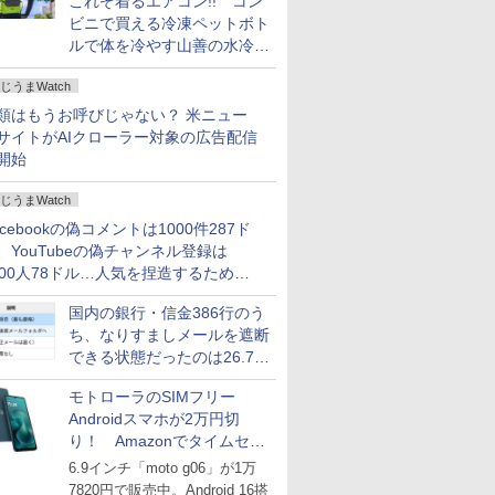
これぞ着るエアコン!! コン
ビニで買える冷凍ペットボト
ルで体を冷やす山善の水冷ベ
ストがロードバイクにちょう
じうまWatch
どいい【ぼっち・ざ・ろー
ど！その14】
類はもうお呼びじゃない？ 米ニュー
サイトがAIクローラー対象の広告配信
開始
じうまWatch
acebookの偽コメントは1000件287ド
、YouTubeの偽チャンネル登録は
000人78ドル…人気を捏造するための
格リストが公開中
国内の銀行・信金386行のう
ち、なりすましメールを遮断
できる状態だったのは26.7％
にとどまる～GMOブランド
モトローラのSIMフリー
セキュリティ調査
Androidスマホが2万円切
り！ Amazonでタイムセー
ル
6.9インチ「moto g06」が1万
7820円で販売中。Android 16搭