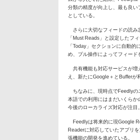
分類の精度が向上し、最も良い
としている。
さらに大切なフィードの読み忘れ
「Must Reads」と設定し
「Today」セクションに自動
め、プル操作によってフィード
共有機能も対応サービスが増えた。これ
え、新たにGoogle＋とBuffe
ちなみに、現時点でFeedly
本語での利用にはまだいくらか
今後のローカライズ対応が注目
Feedlyは将来的に現Google R
Readerに対応していたアプリ
張機能の開発を進めている。