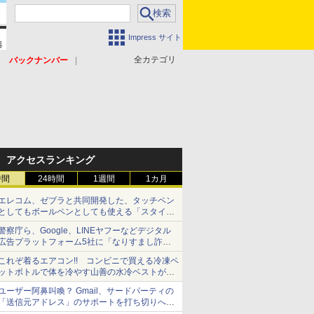
Impress サイト
全カテゴリ
バックナンバー
アクセスランキング
時間
24時間
1週間
1カ月
エレコム、ゼブラと共同開発した、タッチペン
としてもボールペンとしても使える「スタイラ
スツーウェイ」発売 iPadにも紙にも、持ち替
警察庁ら、Google、LINEヤフーなどデジタル
えずに書き込める
広告プラットフォーム5社に「なりすまし詐欺
広告」対策強化を要請 著名人の写真や映像を
これぞ着るエアコン!! コンビニで買える冷凍ペ
使った投資詐欺などへの対策として
ットボトルで体を冷やす山善の水冷ベストがロ
ードバイクにちょうどいい【ぼっち・ざ・ろー
ユーザー阿鼻叫喚？ Gmail、サードパーティの
ど！その14】【空いた時間でなにしてる？】
「送信元アドレス」のサポートを打ち切りへ
【やじうまWatch】