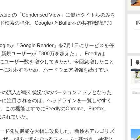
aderの「Condensed View」に似たタイトルのみを
ード検索の強化、Google+とBufferへの共有機能追加
I
gleが「Google Reader」を7月1日にサービスを停
新規ユーザーが「300万を超えた」。Feedlyは
々にユーザー数を増やしてきたが、今回急増したこと
最
ーザーに対応するため、ハードウェア増強を続けてい
ユーザーの流入が続く状況でのバージョンアップとなった
rユーザーに注目されるのは、ヘッドラインを一覧しやすく
加だ。この機能はすでにFeedlyのChrome、Firefox、
搭載されていた。
ではフィード発見機能を大幅に改良した。新検索アルゴリズ
yユーザーが既に選んでいるフィードに基づき、検索と