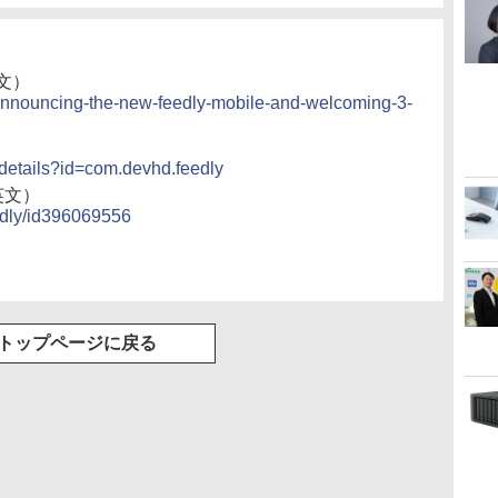
文）
/announcing-the-new-feedly-mobile-and-welcoming-3-
）
/details?id=com.devhd.feedly
（英文）
eedly/id396069556
トップページに戻る