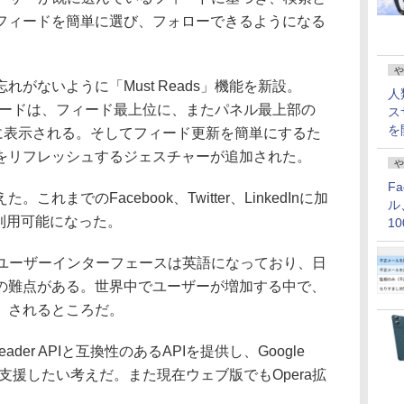
フィードを簡単に選び、フォローできるようになる
や
がないように「Must Reads」機能を新設。
人
たフィードは、フィード最上位に、またパネル最上部の
ス
を
的に表示される。そしてフィード更新を簡単にするた
をリフレッシュするジェスチャーが追加された。
や
F
までのFacebook、Twitter、LinkedInに加
ル
rが利用可能になった。
1
価
のユーザーインターフェースは英語になっており、日
の難点がある。世界中でユーザーが増加する中で、
。されるところだ。
eader APIと互換性のあるAPIを提供し、Google
を支援したい考えだ。また現在ウェブ版でもOpera拡