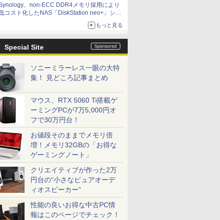
Synology、non-ECC DDR4メモリ採用により
低コスト化したNAS「DiskStation neo+」シリ
ーズ 予算を抑えて導入でき、ECCメモリへの
もっと見る
アップグレードも可能
Special Site
ソニーミラーレス一眼の大特
集！ 見どころ記事まとめ
マウス、RTX 5060 Ti搭載ゲ
ーミングPCが7万5,000円オ
フで30万円台！
お値段そのままでメモリ倍
増！メモリ32GBの「お得な
ゲーミングノート」
クリエイティブが作った2万
円台の“小さなピュアオーデ
ィオスピーカー”
性能の良いお得な中古PC情
報はこのページでチェック！