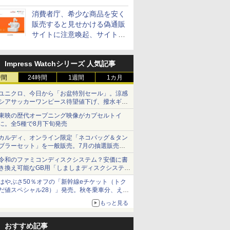
消費者庁、希少な商品を安く
販売すると見せかける偽通販
サイトに注意喚起、サイト名
とドメイン名を公表
Impress Watchシリーズ 人気記事
時間
24時間
1週間
1カ月
ユニクロ、今日から「お盆特別セール」。涼感
シアサッカーワンピース待望値下げ、撥水ギア
ショーツは1990円に
東映の歴代オープニング映像がカプセルトイ
に。全5種で8月下旬発売
カルディ、オンライン限定「ネコバッグ＆タン
ブラーセット」を一般販売。7月の抽選販売の
当選無効分
令和のファミコンディスクシステム？安価に書
き換え可能なGB用「しましまディスクシステ
ム」
はやぶさ50％オフの「新幹線eチケット（トク
だ値スペシャル28）」発売。秋冬乗車分、えき
ねっと限定
もっと見る
おすすめ記事