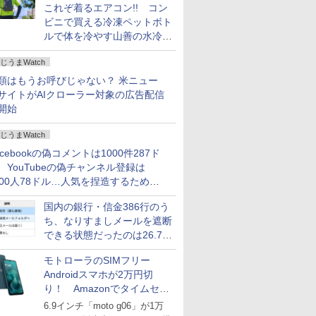
これぞ着るエアコン!! コン
ビニで買える冷凍ペットボト
ルで体を冷やす山善の水冷ベ
ストがロードバイクにちょう
じうまWatch
どいい【ぼっち・ざ・ろー
ど！その14】
類はもうお呼びじゃない？ 米ニュー
サイトがAIクローラー対象の広告配信
開始
じうまWatch
acebookの偽コメントは1000件287ド
、YouTubeの偽チャンネル登録は
000人78ドル…人気を捏造するための
格リストが公開中
国内の銀行・信金386行のう
ち、なりすましメールを遮断
できる状態だったのは26.7％
にとどまる～GMOブランド
モトローラのSIMフリー
セキュリティ調査
Androidスマホが2万円切
り！ Amazonでタイムセー
ル
6.9インチ「moto g06」が1万