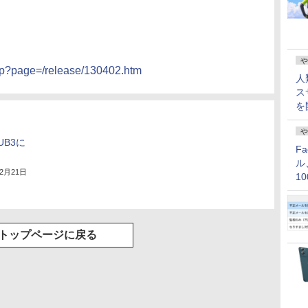
や
php?page=/release/130402.htm
人
ス
を
や
UB3に
F
ル
年2月21日
1
価
トップページに戻る