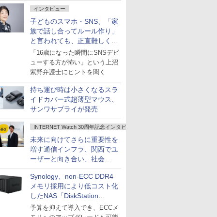
インタビュー
子どものスマホ・SNS、「家
族で話し合ってルール作り」
と言われても、正直難しくな
いですか？
「16歳になった瞬間にSNSデビ
ューする方が怖い」という上沼
紫野弁護士にヒントを聞く
持ち運び時は小さくなるスラ
イドカバー式超薄型マウス、
サンワサプライが発売
INTERNET Watch 30周年記念インタビュー
未来に向けてさらに重要性を
増す通信インフラ、関西でユ
ーザーと向き合い、社会
の“あたらしい”を起動し続け
Synology、non-ECC DDR4
る～オプテージ
メモリ採用により低コスト化
したNAS「DiskStation
neo+」シリーズ
予算を抑えて導入でき、ECCメ