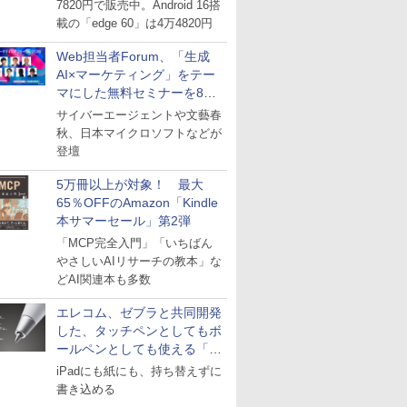
7820円で販売中。Android 16搭
載の「edge 60」は4万4820円
Web担当者Forum、「生成
AI×マーケティング」をテー
マにした無料セミナーを8月
27日にオンライン開催
サイバーエージェントや文藝春
秋、日本マイクロソフトなどが
登壇
5万冊以上が対象！ 最大
65％OFFのAmazon「Kindle
本サマーセール」第2弾
「MCP完全入門」「いちばん
やさしいAIリサーチの教本」な
どAI関連本も多数
エレコム、ゼブラと共同開発
した、タッチペンとしてもボ
ールペンとしても使える「ス
タイラスツーウェイ」発売
iPadにも紙にも、持ち替えずに
書き込める