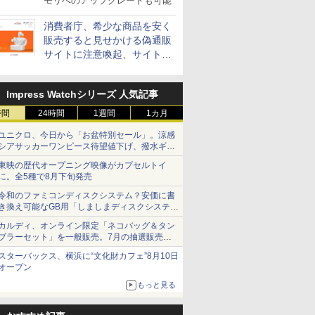
モリへのアップグレードも可能
消費者庁、希少な商品を安く
販売すると見せかける偽通販
サイトに注意喚起、サイト名
とドメイン名を公表
Impress Watchシリーズ 人気記事
時間
24時間
1週間
1カ月
ユニクロ、今日から「お盆特別セール」。涼感
シアサッカーワンピース待望値下げ、撥水ギア
ショーツは1990円に
東映の歴代オープニング映像がカプセルトイ
に。全5種で8月下旬発売
令和のファミコンディスクシステム？安価に書
き換え可能なGB用「しましまディスクシステ
ム」
カルディ、オンライン限定「ネコバッグ＆タン
ブラーセット」を一般販売。7月の抽選販売の
当選無効分
スターバックス、横浜に“文化財カフェ”8月10日
オープン
もっと見る