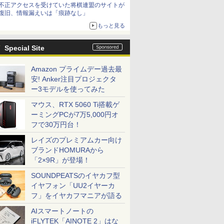
不正アクセスを受けていた将棋連盟のサイトが
復旧、情報漏えいは「痕跡なし」
もっと見る
Special Site
Amazon プライムデー過去最
安! Anker注目プロジェクタ
ー3モデルを使ってみた
マウス、RTX 5060 Ti搭載ゲ
ーミングPCが7万5,000円オ
フで30万円台！
レイズのプレミアムカー向け
ブランドHOMURAから
「2×9R」が登場！
SOUNDPEATSのイヤカフ型
イヤフォン「UU2イヤーカ
フ」をイヤカフマニアが語る
AIスマートノートの
iFLYTEK「AINOTE 2」はな