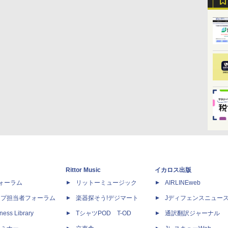
Rittor Music
イカロス出版
dフォーラム
リットーミュージック
AIRLINEweb
ップ担当者フォーラム
楽器探そう!デジマート
Jディフェンスニュー
ness Library
TシャツPOD T-OD
通訳翻訳ジャーナル