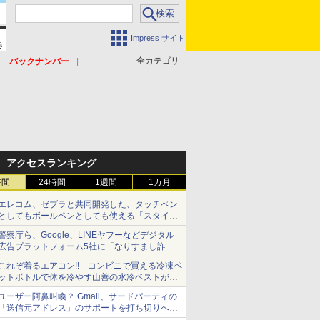
Impress サイト
全カテゴリ
バックナンバー
アクセスランキング
時間
24時間
1週間
1カ月
エレコム、ゼブラと共同開発した、タッチペン
としてもボールペンとしても使える「スタイラ
スツーウェイ」発売 iPadにも紙にも、持ち替
警察庁ら、Google、LINEヤフーなどデジタル
えずに書き込める
広告プラットフォーム5社に「なりすまし詐欺
広告」対策強化を要請 著名人の写真や映像を
これぞ着るエアコン!! コンビニで買える冷凍ペ
使った投資詐欺などへの対策として
ットボトルで体を冷やす山善の水冷ベストがロ
ードバイクにちょうどいい【ぼっち・ざ・ろー
ユーザー阿鼻叫喚？ Gmail、サードパーティの
ど！その14】【空いた時間でなにしてる？】
「送信元アドレス」のサポートを打ち切りへ
【やじうまWatch】