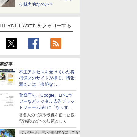
ぜ魅力的なのか？
NTERNET Watch をフォローする
新記事
不正アクセスを受けていた将
棋連盟のサイトが復旧、情報
漏えいは「痕跡なし」
警察庁ら、Google、LINEヤ
フーなどデジタル広告プラッ
トフォーム5社に「なりすま
し詐欺広告」対策強化を要請
著名人の写真や映像を使った投
資詐欺などへの対策として
テレワーク、空いた時間でなにしてる？