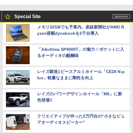
Special Site
メモリ32GBでも予算内。産経新聞社がAMD R
yzen搭載dynabookを2千台導入
「A&ultima SP4000T」の魅力！ポケットに入
るオーディオの醍醐味
レイズ鍛造1ピースアルミホイール「CE28 N-p
lus」軽量なままに剛性を向上
レイズのパワーデザインホイール「M6」に新
色登場!!
クリエイティブが作った2万円台の“小さなピュ
アオーディオスピーカー”