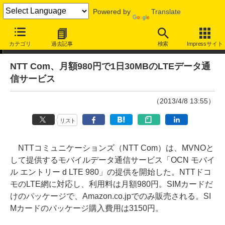
Powered by
Translate
ニュース
カテゴリ
過去記事
検索
Impressサイト
NTT Com、月額980円で1日30MBのLTEデータ通
信サービス
（2013/4/8 13:55）
リスト
NTTコミュニケーションズ（NTT Com）は、MVNOと
して提供するモバイルデータ通信サービス「OCN モバイ
ル エントリー d LTE 980」の提供を開始した。NTTドコ
モのLTE網に対応し、利用料は月額980円。SIMカードだ
けのパッケージで、Amazon.co.jpでのみ販売される。SI
Mカードのパッケージ購入費用は3150円。