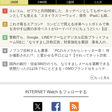
1時間
24時間
1週間
1カ月
エレコム、ゼブラと共同開発した、タッチペンとしてもボールペ
ンとしても使える「スタイラスツーウェイ」発売 iPadにも紙に
も、持ち替えずに書き込める
これぞ着るエアコン!! コンビニで買える冷凍ペットボトルで体
を冷やす山善の水冷ベストがロードバイクにちょうどいい【ぼっ
ち・ざ・ろーど！その14】【空いた時間でなにしてる？】
警察庁ら、Google、LINEヤフーなどデジタル広告プラットフォ
ーム5社に「なりすまし詐欺広告」対策強化を要請 著名人の写
真や映像を使った投資詐欺などへの対策として
ノブコブ吉村さんも遭遇、「PCのカメラからシャッター音！ 何
か撮影された!?」と驚かせる手口とは？【それってネット詐欺で
すよ！】
国内の銀行・信金386行のうち、なりすましメールを遮断できる
状態だったのは26.7％にとどまる～GMOブランドセキュリティ
調査
もっと見る
INTERNET Watch をフォローする