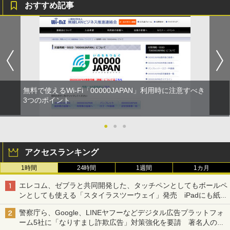
おすすめ記事
無料で使えるWi-Fi「00000JAPAN」利用時に注意すべき
3つのポイント
●
●
●
アクセスランキング
1時間
24時間
1週間
1カ月
エレコム、ゼブラと共同開発した、タッチペンとしてもボールペ
ンとしても使える「スタイラスツーウェイ」発売 iPadにも紙に
も、持ち替えずに書き込める
警察庁ら、Google、LINEヤフーなどデジタル広告プラットフォ
ーム5社に「なりすまし詐欺広告」対策強化を要請 著名人の写