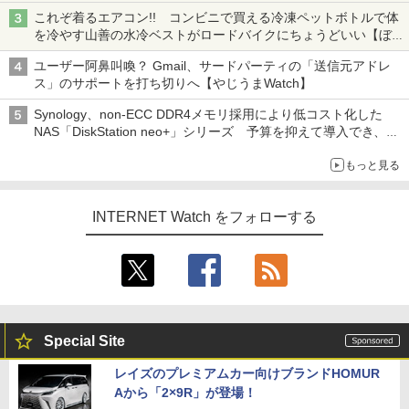
真や映像を使った投資詐欺などへの対策として
これぞ着るエアコン!! コンビニで買える冷凍ペットボトルで体
を冷やす山善の水冷ベストがロードバイクにちょうどいい【ぼっ
ち・ざ・ろーど！その14】【空いた時間でなにしてる？】
ユーザー阿鼻叫喚？ Gmail、サードパーティの「送信元アドレ
ス」のサポートを打ち切りへ【やじうまWatch】
Synology、non-ECC DDR4メモリ採用により低コスト化した
NAS「DiskStation neo+」シリーズ 予算を抑えて導入でき、
ECCメモリへのアップグレードも可能
もっと見る
INTERNET Watch をフォローする
Special Site
レイズのプレミアムカー向けブランドHOMUR
Aから「2×9R」が登場！