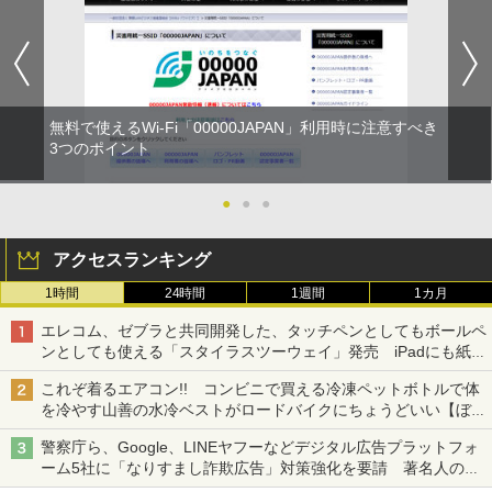
無料で使えるWi-Fi「00000JAPAN」利用時に注意すべき
3つのポイント
●
●
●
アクセスランキング
1時間
24時間
1週間
1カ月
エレコム、ゼブラと共同開発した、タッチペンとしてもボールペ
ンとしても使える「スタイラスツーウェイ」発売 iPadにも紙に
も、持ち替えずに書き込める
これぞ着るエアコン!! コンビニで買える冷凍ペットボトルで体
を冷やす山善の水冷ベストがロードバイクにちょうどいい【ぼっ
ち・ざ・ろーど！その14】【空いた時間でなにしてる？】
警察庁ら、Google、LINEヤフーなどデジタル広告プラットフォ
ーム5社に「なりすまし詐欺広告」対策強化を要請 著名人の写
真や映像を使った投資詐欺などへの対策として