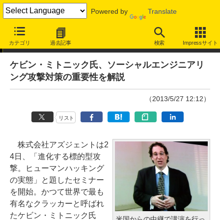
Powered by
Translate
ニュース
カテゴリ
過去記事
検索
Impressサイト
ケビン・ミトニック氏、ソーシャルエンジニアリ
ング攻撃対策の重要性を解説
（2013/5/27 12:12）
リスト
株式会社アズジェントは2
4日、「進化する標的型攻
撃。ヒューマンハッキング
の実態」と題したセミナー
を開始。かつて世界で最も
有名なクラッカーと呼ばれ
たケビン・ミトニック氏
米国からの中継で講演を行っ