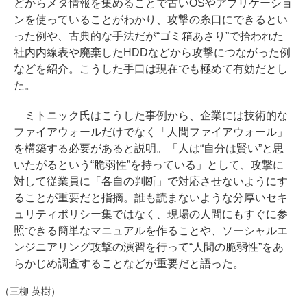
どからメタ情報を集めることで古いOSやアプリケーショ
ンを使っていることがわかり、攻撃の糸口にできるとい
った例や、古典的な手法だが“ゴミ箱あさり”で拾われた
社内内線表や廃棄したHDDなどから攻撃につながった例
などを紹介。こうした手口は現在でも極めて有効だとし
た。
ミトニック氏はこうした事例から、企業には技術的な
ファイアウォールだけでなく「人間ファイアウォール」
を構築する必要があると説明。「人は“自分は賢い”と思
いたがるという“脆弱性”を持っている」として、攻撃に
対して従業員に「各自の判断」で対応させないようにす
ることが重要だと指摘。誰も読まないような分厚いセキ
ュリティポリシー集ではなく、現場の人間にもすぐに参
照できる簡単なマニュアルを作ることや、ソーシャルエ
ンジニアリング攻撃の演習を行って“人間の脆弱性”をあ
らかじめ調査することなどが重要だと語った。
（三柳 英樹）