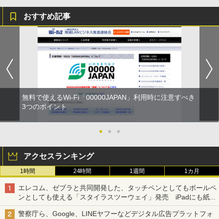
おすすめ記事
無料で使えるWi-Fi「00000JAPAN」利用時に注意すべき
3つのポイント
●
●
●
アクセスランキング
1時間
24時間
1週間
1カ月
エレコム、ゼブラと共同開発した、タッチペンとしてもボールペ
ンとしても使える「スタイラスツーウェイ」発売 iPadにも紙に
も、持ち替えずに書き込める
警察庁ら、Google、LINEヤフーなどデジタル広告プラットフォ