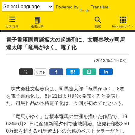
Powered by
Translate
ニュース
カテゴリ
過去記事
検索
Impressサイト
電子書籍購買層拡大の起爆剤に、文藝春秋が司馬
遼太郎「竜馬がゆく」電子化
（2013/6/4 19:08）
リスト
株式会社文藝春秋は、司馬遼太郎「竜馬がゆく」8巻
を電子書籍化し、6月21日より順次発売すると発表し
た。司馬作品の本格電子化は、今回が初めてだという。
「竜馬がゆく」は坂本竜馬の生涯を描いた作品で、19
62年6月21日に産経新聞夕刊で連載開始。総発行部数250
0万部を超える司馬遼太郎の永遠のベストセラーだとし