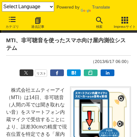
Powered by
Translate
ニュース
カテゴリ
過去記事
検索
Impressサイト
MTI、非可聴音を使ったスマホ向け屋内測位シス
テム
（2013/6/17 06:00）
リスト
株式会社エムティーアイ
（MTI）は14日、非可聴音
（人間の耳では聞き取れな
い音）をスマートフォン内
蔵マイクで受信することに
より、誤差30cmの精度で現
在位置を特定できる「屋内