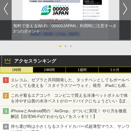
無料で使えるWi-Fi「00000JAPAN」利用時に注意すべき
3つのポイント
●
●
●
アクセスランキング
1時間
24時間
1週間
1カ月
エレコム、ゼブラと共同開発した、タッチペンとしてもボールペ
ンとしても使える「スタイラスツーウェイ」発売 iPadにも紙に
も、持ち替えずに書き込める
これぞ着るエアコン!! コンビニで買える冷凍ペットボトルで体
を冷やす山善の水冷ベストがロードバイクにちょうどいい【ぼっ
ち・ざ・ろーど！その14】【空いた時間でなにしてる？】
iPhoneとAndroid間の「AirDrop」がついに実現！ やり方を徹底
解説【自宅Wi-Fiの“わからない”をスッキリ！】
持ち運び時は小さくなるスライドカバー式超薄型マウス、サンワ