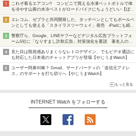
これぞ着るエアコン!! コンビニで買える冷凍ペットボトルで体
を冷やす山善の水冷ベストがロードバイクにちょうどいい【ぼっ
ち・ざ・ろーど！その14】【空いた時間でなにしてる？】
エレコム、ゼブラと共同開発した、タッチペンとしてもボールペ
ンとしても使える「スタイラスツーウェイ」発売 iPadにも紙に
も、持ち替えずに書き込める
警察庁ら、Google、LINEヤフーなどデジタル広告プラットフォ
ーム5社に「なりすまし詐欺広告」対策強化を要請 著名人の写
真や映像を使った投資詐欺などへの対策として
見た目は既視感ありまくりなレトロデザイン、でもビデオ通話に
も対応した日本発のチャットアプリが登場【やじうまWatch】
ユーザー阿鼻叫喚？ Gmail、サードパーティの「送信元アドレ
ス」のサポートを打ち切りへ【やじうまWatch】
もっと見る
INTERNET Watch をフォローする