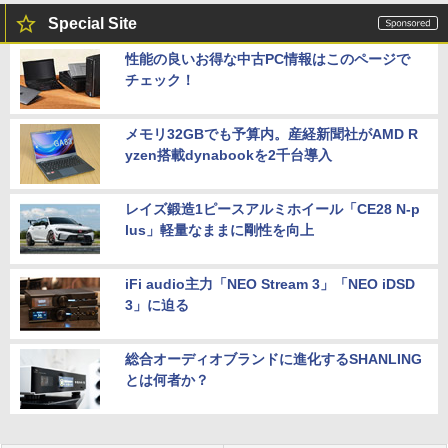
Special Site
性能の良いお得な中古PC情報はこのページで
チェック！
メモリ32GBでも予算内。産経新聞社がAMD R
yzen搭載dynabookを2千台導入
レイズ鍛造1ピースアルミホイール「CE28 N-p
lus」軽量なままに剛性を向上
iFi audio主力「NEO Stream 3」「NEO iDSD
3」に迫る
総合オーディオブランドに進化するSHANLING
とは何者か？