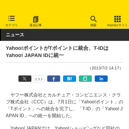
INTERNET Watch
サービス/ソフト
サービス
その他
カテゴリ
過去記事
検索
Impressサイト
ニュース
Yahoo!ポイントがTポイントに統合、T-IDは
Yahoo! JAPAN IDに統一
（2013/7/2 14:17）
リスト
ヤフー株式会社とカルチュア・コンビニエンス・クラ
ブ株式会社（CCC）は、7月1日に「Yahoo!ポイント」の
「Tポイント」への統合を完了し、「T-ID」の「Yahoo! J
APAN ID」への統一を開始した。
Yahoo! JAPANでは、Yahoo!ショッピングなど同社の