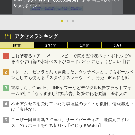
無料で使えるWi-Fi「00000JAPAN」利用時に注意すべき
3つのポイント
●
●
●
アクセスランキング
1時間
24時間
1週間
1カ月
これぞ着るエアコン!! コンビニで買える冷凍ペットボトルで体
を冷やす山善の水冷ベストがロードバイクにちょうどいい【ぼっ
ち・ざ・ろーど！その14】【空いた時間でなにしてる？】
エレコム、ゼブラと共同開発した、タッチペンとしてもボールペ
ンとしても使える「スタイラスツーウェイ」発売 iPadにも紙に
も、持ち替えずに書き込める
警察庁ら、Google、LINEヤフーなどデジタル広告プラットフォ
ーム5社に「なりすまし詐欺広告」対策強化を要請 著名人の写
真や映像を使った投資詐欺などへの対策として
不正アクセスを受けていた将棋連盟のサイトが復旧、情報漏えい
は「痕跡なし」
ユーザー阿鼻叫喚？ Gmail、サードパーティの「送信元アドレ
ス」のサポートを打ち切りへ【やじうまWatch】