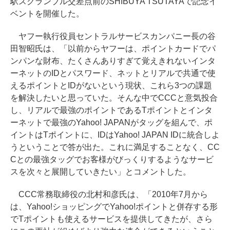
駅スクランブル交差点前のSHIBUYA TSUTAYAで記念イ
ベントを開催した。
ヤフー執行役員セントラルサービスカンパニー長の谷
田智昭氏は、「以前からヤフーは、ポイントカードでパ
ンパンな財布、たくさんありすぎて覚えきれないインタ
ーネットのIDとパスワード、ネットとリアルで共通で使
えるポイントとIDがないという現状、これら3つの課題
を解決したいと思っていた。そんな中でCCCと意気投合
し、リアルで最強のポイントであるTポイントとインタ
ーネットで最強のYahoo! JAPANがタッグを組んで、ポ
イントはTポイントに、IDはYahoo! JAPAN IDに統合しよ
うということで答が出た。これに満足することなく、CC
Cとの最強タッグでお客様がびっくりするようなサービ
スを次々と展開していきたい」とコメントした。
CCC常務取締役の北村和彦氏は、「2010年7月から
は、Yahoo!ショッピングでYahoo!ポイントと併存する形
でTポイントも使えるサービスを提供してきたが、さら