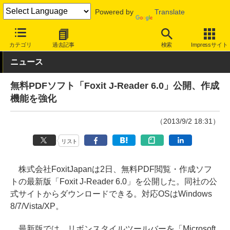
Powered by
Translate
INTERNET Watch
サービス/ソフト
ソフトウェア
PCアプリ
カテゴリ
過去記事
検索
Impressサイト
ニュース
無料PDFソフト「Foxit J-Reader 6.0」公開、作成
機能を強化
（2013/9/2 18:31）
リスト
株式会社FoxitJapanは2日、無料PDF閲覧・作成ソフ
トの最新版「Foxit J-Reader 6.0」を公開した。同社の公
式サイトからダウンロードできる。対応OSはWindows
8/7/Vista/XP。
最新版では、リボンスタイルツールバーを「Microsoft