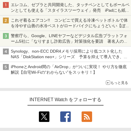
エレコム、ゼブラと共同開発した、タッチペンとしてもボールペ
ンとしても使える「スタイラスツーウェイ」発売 iPadにも紙に
も、持ち替えずに書き込める
これぞ着るエアコン!! コンビニで買える冷凍ペットボトルで体
を冷やす山善の水冷ベストがロードバイクにちょうどいい【ぼっ
ち・ざ・ろーど！その14】【空いた時間でなにしてる？】
警察庁ら、Google、LINEヤフーなどデジタル広告プラットフォ
ーム5社に「なりすまし詐欺広告」対策強化を要請 著名人の写
真や映像を使った投資詐欺などへの対策として
Synology、non-ECC DDR4メモリ採用により低コスト化した
NAS「DiskStation neo+」シリーズ 予算を抑えて導入でき、
ECCメモリへのアップグレードも可能
iPhoneとAndroid間の「AirDrop」がついに実現！ やり方を徹底
解説【自宅Wi-Fiの“わからない”をスッキリ！】
もっと見る
INTERNET Watch をフォローする